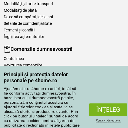
Modalităţi şi tarife transport
Modalităţi de plată
De ce să cumpăraţi de la noi
Setările de confidențialitate
Termeni şi condiţii
Îngrijirea așternuturilor
Comenzile dumneavoastră
Contul meu
Revizuirea comenzilor
Reclamaţii
Principii și protecția datelor
Retragere de la contract
personale pe 4home.ro
Regulile de procesare a recenziilor
Ajustăm site-ul 4home.ro astfel, încât să
fie conform activității dumneavoastră. În
baza istoricului dumneavoastră pe site,
Metode de transport
personalizăm conținutul acestuia cu
ajutorul fișierelor cookies și astfel vi se
ÎNŢELEG
afisează oferte si produse relevante. Prin
click pe butonul „Înteleg“ sunteți de acord
Metode de plată
cu utilizarea cookies pentru afișarea de
Setări detaliate
publicitate direcționatș în rețele publicitare