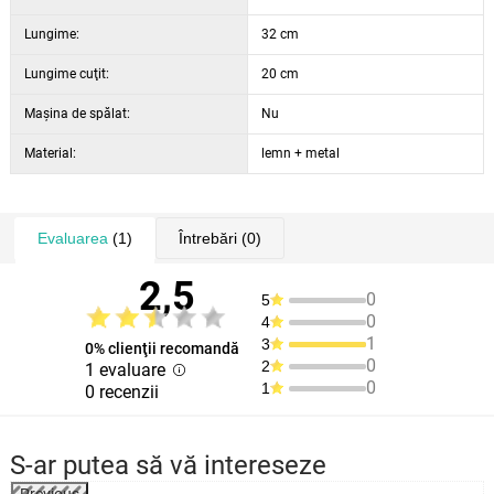
Lungime:
32 cm
Lungime cuţit:
20 cm
Maşina de spălat:
Nu
Material:
lemn + metal
Evaluarea
(1)
Întrebări
(0)
2,5
0
5
0
4
1
3
0% clienţii recomandă
0
2
1 evaluare
0
1
0 recenzii
S-ar putea să vă intereseze
Previous