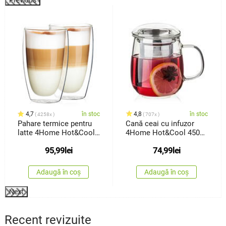
%
4,7
în stoc
4,8
în stoc
4258x
707x
Pahare termice pentru
Cană ceai cu infuzor
latte 4Home Hot&Cool
4Home Hot&Cool 450
410ml, 2 buc.
ml
95,99
lei
74,99
lei
Adaugă în coș
Adaugă în coș
Next
Recent revizuite