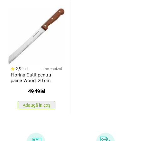
2,5
stoc epuizat
1x
Florina Cuțit pentru
pâine Wood, 20 cm
49,49
lei
Adaugă în coș