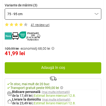
Variante de mărimi (3)
75 - 95 cm
41 review-uri
STANDARD
100
23.HCN.68714
Hohenstein
109,99 lei
economisiţi 68,00 lei
41,99 lei
Adaugă în coș
În stoc, mai mult de 20 buc
Transport gratuit peste 999,00 lei
Ridicare personală
(mai multe informații)
de la 17,49 lei
|
Estimat livrare
miercuri 12.8.
Livrare la domiciliu
(mai multe informații)
de la 23,49 lei
|
Estimat livrare
miercuri 12.8.