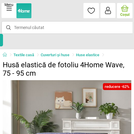
Menu
Coşul
Textile casă
Cuverturi și huse
Huse elastice
Husă elastică de fotoliu 4Home Wave,
75 - 95 cm
reducere -62%