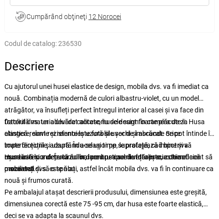
Cumpărând obţineţi
12 Norocei
Codul de catalog:
236530
Descriere
Cu ajutorul unei husei elastice de design, mobila dvs. va fi imediat ca
nouă. Combinația modernă de culori albastru-violet, cu un model
atrăgător, va însufleți perfect întregul interior al casei și va face din
fotoliul dvs. un adevărat accesoriu de design în camera de zi. Husa
Datorită materialului de calitate, husele sunt foarte plăcute la
elastică reînvie și reînnoiește fotoliile vechi și ascunde orice
atingere, sunt rezistente la uzură și ușor de îmbrăcat. Se pot întinde în
imperfecțiuni și uzură. În același timp, le protejează împotriva
toate direcțiile, adaptându-se ușor pe suprafață, cad bine și vă
murdăriei și a deteriorărilor, lucru pe care îl veți aprecia chiar dacă
ușurează lucrul. În cazul în care husa se murdărește, este suficient să
Husa este concepută numai pentru tipul de fotoliu cu cotiere
mobilierul dvs. este nou.
o scoateți și să o spălați, astfel încât mobila dvs. va fi în continuare ca
prezentat.
nouă și frumos curată.
Pe ambalajul atașat descrierii produsului, dimensiunea este greșită,
dimensiunea corectă este 75 -95 cm, dar husa este foarte elastică,
deci se va adapta la scaunul dvs.