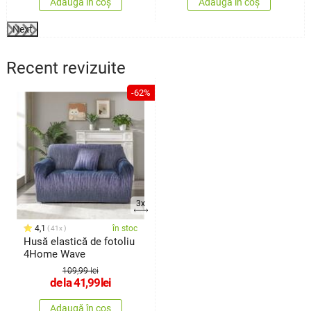
Adaugă în coș
Adaugă în coș
Next
Recent revizuite
-62%
3x
4,1
în stoc
41x
Husă elastică de fotoliu
4Home Wave
109,99 lei
de la
41,99
lei
Adaugă în coș