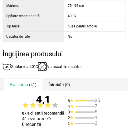
Mărime:
75 - 95 cm
Spălare recomandată:
40 °C
Tip husă:
husă pentru fotoliu
Uscător de rufe:
Nu
Îngrijirea produsului
Spălare la 40°C
Nu uscați în uscător
Evaluarea
(41)
Întrebări
(0)
4,1
25
5
7
4
5
3
87% clienţii recomandă
1
2
41 evaluare
3
1
0 recenzii