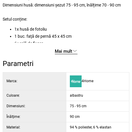
Dimensiuni husă: dimensiuni șezut 75 - 95 cm, înălțime 70 - 90 cm
Setul conține:
1x husă de fotoliu
1 buc. faţă de pernă 45 x 45 cm
6x rolă de fixare
Mai mult
Parametri
Marca:
4Home
Culoare:
albastru
Dimensiuni:
75 - 95 cm
Înălţime:
90 cm
Material:
94 % poliester, 6 % elastan