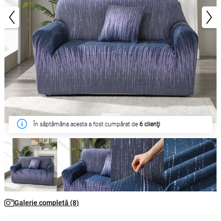
1/8
În săptămâna acesta a fost cumpărat de
6 clienţi
Galerie completă (8)