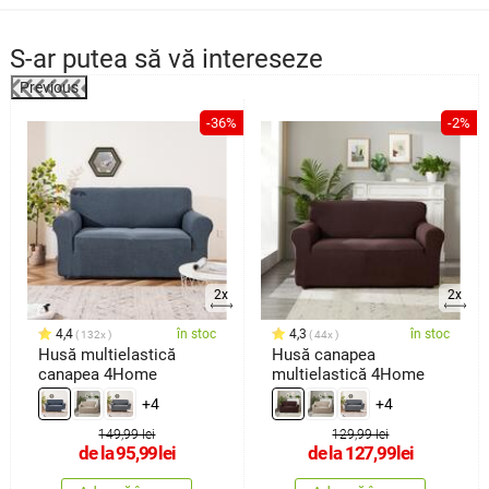
S-ar putea să vă intereseze
Previous
-36%
-2%
2x
2x
4,4
în stoc
4,3
în stoc
132x
44x
Husă multielastică
Husă canapea
canapea 4Home
multielastică 4Home
+4
+4
149,99 lei
129,99 lei
de la
95,99
lei
de la
127,99
lei