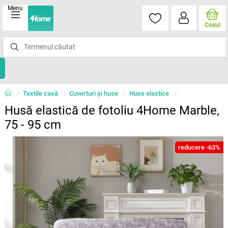
Menu
Coşul
Textile casă
Cuverturi și huse
Huse elastice
Husă elastică de fotoliu 4Home Marble,
75 - 95 cm
reducere -63%