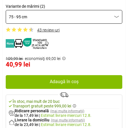
Variante de mărimi (2)
75 - 95 cm
43 review-uri
STANDARD
100
23.HCN.68714
Hohenstein
109,99 lei
economisiţi 69,00 lei
40,99 lei
Adaugă în coș
În stoc, mai mult de 20 buc
Transport gratuit peste 999,00 lei
Ridicare personală
(mai multe informații)
de la 17,49 lei
|
Estimat livrare
miercuri 12.8.
Livrare la domiciliu
(mai multe informații)
de la 23,49 lei
|
Estimat livrare
miercuri 12.8.