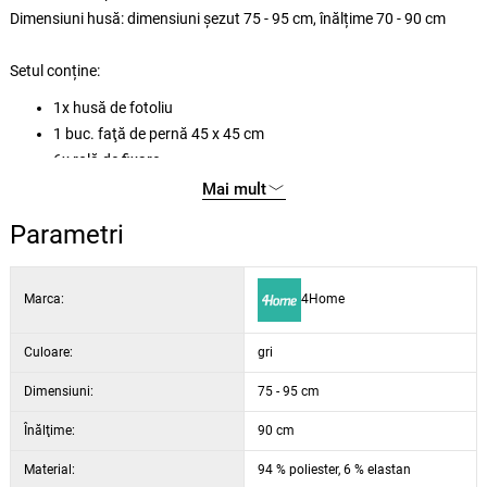
Dimensiuni husă: dimensiuni șezut 75 - 95 cm, înălțime 70 - 90 cm
Setul conține:
1x husă de fotoliu
1 buc. faţă de pernă 45 x 45 cm
6x rolă de fixare
Mai mult
Parametri
Marca:
4Home
Culoare:
gri
Dimensiuni:
75 - 95 cm
Înălţime:
90 cm
Material:
94 % poliester, 6 % elastan