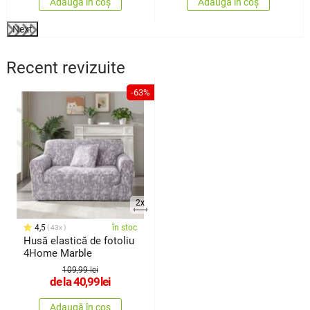
Adaugă în coș
Adaugă în coș
Next
Recent revizuite
-63%
2x
4,5
în stoc
43x
Husă elastică de fotoliu
4Home Marble
109,99 lei
de la
40,99
lei
Adaugă în coș