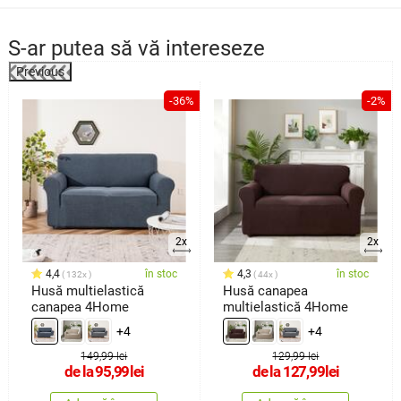
S-ar putea să vă intereseze
Previous
-36%
-2%
2x
2x
4,4
în stoc
4,3
în stoc
132x
44x
Husă multielastică
Husă canapea
canapea 4Home
multielastică 4Home
+4
+4
149,99 lei
129,99 lei
de la
95,99
lei
de la
127,99
lei