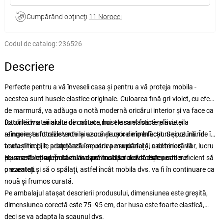
Cumpărând obţineţi
11 Norocei
Codul de catalog:
236526
Descriere
Perfecte pentru a vă înveseli casa și pentru a vă proteja mobila -
acestea sunt husele elastice originale. Culoarea fină gri-violet, cu efect
de marmură, va adăuga o notă modernă oricărui interior și va face ca
fotoliile dvs. să arate din nou ca noi. Husa elastică reînvie și
Datorită materialului de calitate, husele sunt foarte plăcute la
reînnoiește fotoliile vechi și ascunde orice imperfecțiuni și uzură. În
atingere, sunt rezistente la uzură și ușor de îmbrăcat. Se pot întinde în
același timp, le protejează împotriva murdăriei și a deteriorărilor, lucru
toate direcțiile, adaptându-se ușor pe suprafață, cad bine și vă
pe care îl veți aprecia chiar dacă mobilierul dvs. este nou.
ușurează lucrul. În cazul în care husa se murdărește, este suficient să
Husa este concepută numai pentru tipul de fotoliu cu cotiere
o scoateți și să o spălați, astfel încât mobila dvs. va fi în continuare ca
prezentat.
nouă și frumos curată.
Pe ambalajul atașat descrierii produsului, dimensiunea este greșită,
dimensiunea corectă este 75 -95 cm, dar husa este foarte elastică,
deci se va adapta la scaunul dvs.