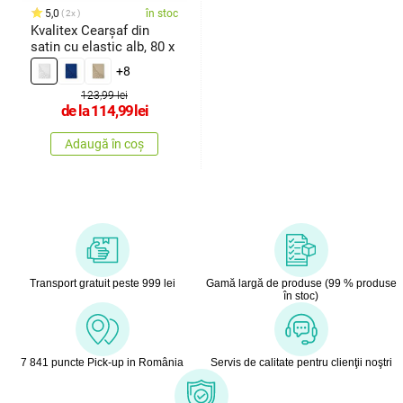
5,0
în stoc
2x
Kvalitex Cearșaf din
satin cu elastic alb, 80 x
+8
123,99 lei
de la
114,99
lei
Adaugă în coș
Transport gratuit peste 999 lei
Gamă largă de produse (99 % produse
în stoc)
7 841 puncte Pick-up in România
Servis de calitate pentru clienţii noştri