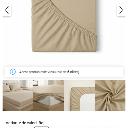
1/5
Acest produs este vizualizat de
În săptămâna acesta a fost cumpărat de
6 clienţi
25 clienţi
Variante de culori:
Bej