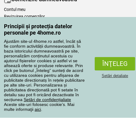
Contul meu
Revizuirea comenzilor
Reclamaţii
Principii și protecția datelor
Retragere de la contract
personale pe 4home.ro
Regulile de procesare a recenziilor
Ajustăm site-ul 4home.ro astfel, încât să
fie conform activității dumneavoastră. În
baza istoricului dumneavoastră pe site,
Metode de transport
personalizăm conținutul acestuia cu
ajutorul fișierelor cookies și astfel vi se
ÎNŢELEG
afisează oferte si produse relevante. Prin
click pe butonul „Înteleg“ sunteți de acord
Metode de plată
cu utilizarea cookies pentru afișarea de
Setări detaliate
publicitate direcționatș în rețele publicitare
pe alte site-uri. Personalizarea și
publicitatea direcționată pot fi setate în
detaliu sau pot fi oricând dezactivate în
Magazin de încredere
secțiunea
Setări de confidențialiate
Aceste site-uri folosesc cookie's. Mai
multe informaţii
aici
.
Protecţia datelor cu caracter personal