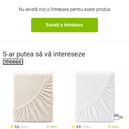
Nu există nici o întrebare pentru acest produs
Scrieți o întrebare
S-ar putea să vă intereseze
Previous
2x
4,6
în stoc
4,6
în stoc
828x
359x