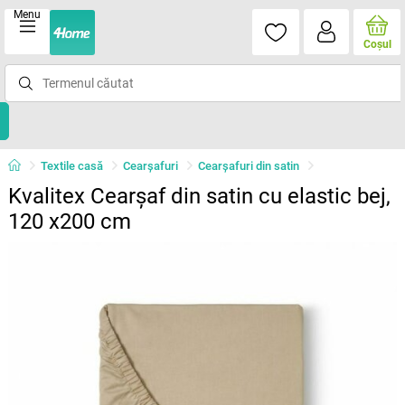
Menu
Coşul
Textile casă
Cearșafuri
Cearșafuri din satin
Kvalitex Cearșaf din satin cu elastic bej,
120 x200 cm