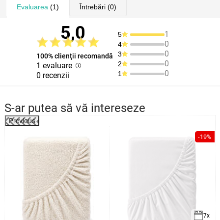
Evaluarea
(1)
Întrebări
(0)
5,0
1
5
0
4
0
3
100% clienţii recomandă
0
2
1 evaluare
0
1
0 recenzii
S-ar putea să vă intereseze
Previous
-19%
7x