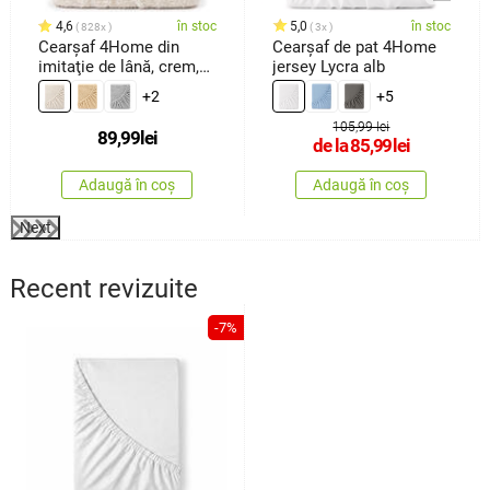
4,6
în stoc
5,0
în stoc
828x
3x
Cearşaf 4Home din
Cearșaf de pat 4Home
imitaţie de lână, crem,
jersey Lycra alb
90 x 200 cm
+2
+5
105,99 lei
89,99
lei
de la
85,99
lei
Adaugă în coș
Adaugă în coș
Next
Recent revizuite
-7%