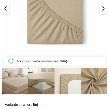
1/5
Acest produs este vizualizat de
În săptămâna acesta a fost cumpărat de
5 clienţi
22 clienţi
Variante de culori:
Bej