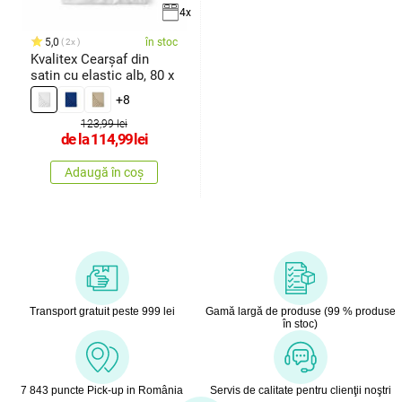
4x
5,0
în stoc
2x
Kvalitex Cearșaf din
satin cu elastic alb, 80 x
+8
123,99 lei
de la
114,99
lei
Adaugă în coș
Transport gratuit peste 999 lei
Gamă largă de produse (99 % produse
în stoc)
7 843 puncte Pick-up in România
Servis de calitate pentru clienţii noştri