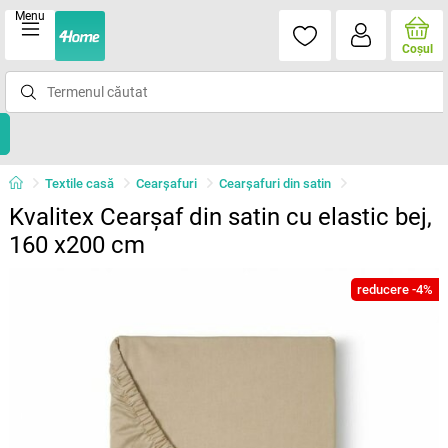
Menu
Coşul
Textile casă
Cearșafuri
Cearșafuri din satin
Kvalitex Cearșaf din satin cu elastic bej,
160 x200 cm
reducere -4%