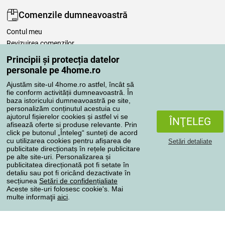
Comenzile dumneavoastră
Contul meu
Revizuirea comenzilor
Reclamaţii
Principii și protecția datelor
Retragere de la contract
personale pe 4home.ro
Regulile de procesare a recenziilor
Ajustăm site-ul 4home.ro astfel, încât să
fie conform activității dumneavoastră. În
baza istoricului dumneavoastră pe site,
Metode de transport
personalizăm conținutul acestuia cu
ajutorul fișierelor cookies și astfel vi se
ÎNŢELEG
afisează oferte si produse relevante. Prin
click pe butonul „Înteleg“ sunteți de acord
Metode de plată
cu utilizarea cookies pentru afișarea de
Setări detaliate
publicitate direcționatș în rețele publicitare
pe alte site-uri. Personalizarea și
publicitatea direcționată pot fi setate în
detaliu sau pot fi oricând dezactivate în
Magazin de încredere
secțiunea
Setări de confidențialiate
Aceste site-uri folosesc cookie's. Mai
multe informaţii
aici
.