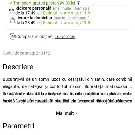
Transport gratuit peste 999,00 lei
Ridicare personală
(mai multe informații)
de la 17,49 lei
|
Estimat livrare
marți 11.8.
Livrare la domiciliu
(mai multe informații)
de la 23,49 lei
|
Estimat livrare
marți 11.8.
Cumpărând obţineţi
46 Norocei
Codul de catalog:
243142
Descriere
Bucurați-vă de un somn luxos cu cearșaful din satin, care combină
eleganța, delicatețea și confortul maxim. Suprafața mătăsoasă și
netedă este plăcută la atingere, respirabilă și delicată cu pielea, astfel
Cearșafurile din satin sunt fabricate ca cearșafuri cu elastic, cu o
încât vă veți simți proaspăt și odihnit în fiecare dimineață. Strălucirea
bandă elastică cusută în tunelul de-a lungul întregului cearșaf.
delicată conferă dormitorului dvs. un aspect sofisticat, iar materialul
Materialul este 100% satin de bumbac. Vă rugăm să spălați cearșaful
Mai mult
de calitate asigură o durată lungă de viață și o întreținere ușoară.
înainte de prima utilizare. Nu recomandăm uscarea cearșafului în
uscător, dar dacă doriți totuși să utilizați uscătorul, alegeți un
Parametri
program mai lung cu o temperatură mai scăzută. Cearșaful din