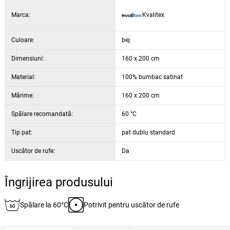
bumbac satinat este ușor de călcat. Pentru a facilita călcatul,
Marca:
Kvalitex
recomandăm să călcați cearșaful ușor umezit.
Culoare:
bej
Dimensiuni:
160 x 200 cm
Material:
100% bumbac satinat
Mărime:
160 x 200 cm
Spălare recomandată:
60 °C
Tip pat:
pat dublu standard
Uscător de rufe:
Da
Îngrijirea produsului
Spălare la 60°C
Potrivit pentru uscător de rufe