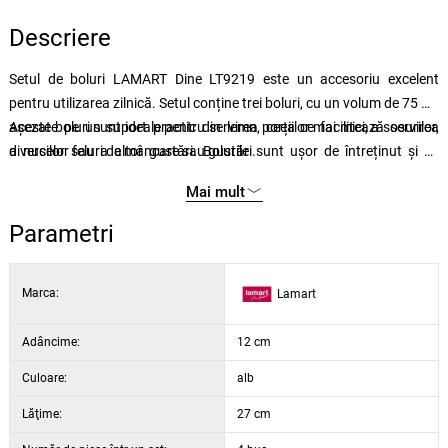
Descriere
Setul de boluri LAMART Dine LT9219 este un accesoriu excelent
pentru utilizarea zilnică. Setul conține trei boluri, cu un volum de 75 ml,
așezate pe un suport practic din lemn, ceea ce facilitează servirea
Aceste boluri sunt ideale pentru servirea porțiilor mai mici, a sosurilor,
diverselor feluri de mâncare sau gustări.
a nucilor sau a altor gustări. Bolurile sunt ușor de întreținut și de
curățat, ceea ce contribuie la durata lor lungă de viață și la utilizarea
Mai mult
fără probleme. Datorită tăvii elegante din lemn, setul arată stilat pe
orice masă.
Parametri
Marca:
Lamart
Adâncime:
12 cm
Culoare:
alb
Lăţime:
27 cm