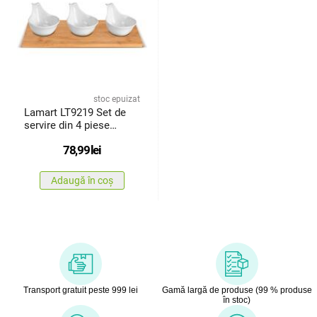
stoc epuizat
Lamart LT9219 Set de
servire din 4 piese
Bamboo,27 x 12 cm
78,99
lei
Adaugă în coș
Transport gratuit peste 999 lei
Gamă largă de produse (99 % produse
în stoc)