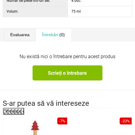
Număr de piese într-un set:
4 buc.
Volum:
75 ml
Evaluarea
Întrebări
(0)
Nu există nici o întrebare pentru acest produs
Scrieți o întrebare
S-ar putea să vă intereseze
Previous
%
-7%
-23%