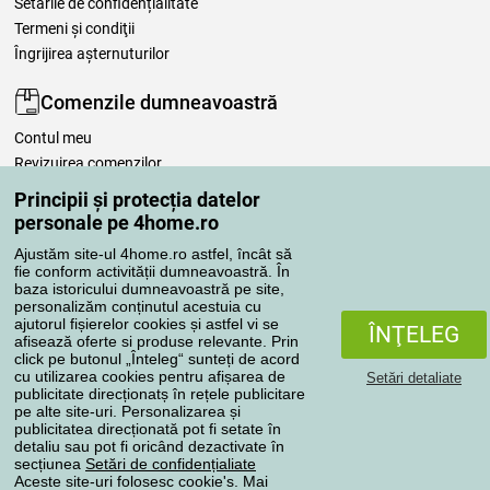
Setările de confidențialitate
Termeni şi condiţii
Îngrijirea așternuturilor
Comenzile dumneavoastră
Contul meu
Revizuirea comenzilor
Reclamaţii
Principii și protecția datelor
Retragere de la contract
personale pe 4home.ro
Regulile de procesare a recenziilor
Ajustăm site-ul 4home.ro astfel, încât să
fie conform activității dumneavoastră. În
baza istoricului dumneavoastră pe site,
Metode de transport
personalizăm conținutul acestuia cu
ajutorul fișierelor cookies și astfel vi se
ÎNŢELEG
afisează oferte si produse relevante. Prin
click pe butonul „Înteleg“ sunteți de acord
Metode de plată
cu utilizarea cookies pentru afișarea de
Setări detaliate
publicitate direcționatș în rețele publicitare
pe alte site-uri. Personalizarea și
publicitatea direcționată pot fi setate în
detaliu sau pot fi oricând dezactivate în
Magazin de încredere
secțiunea
Setări de confidențialiate
Aceste site-uri folosesc cookie's. Mai