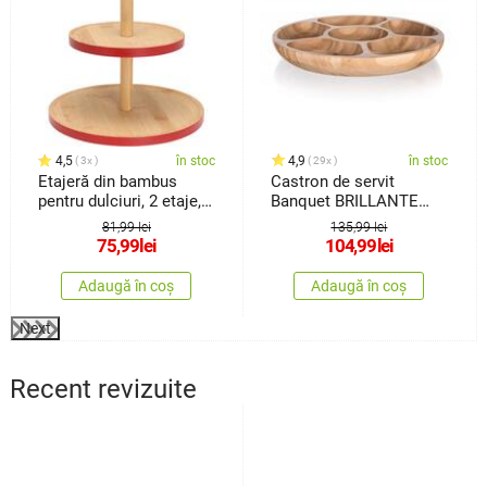
4,5
în stoc
4,9
în stoc
3x
29x
Etajeră din bambus
Castron de servit
pentru dulciuri, 2 etaje,
Banquet BRILLANTE
roșu
Bambus, 31,5 x 4 cm
81,99 lei
135,99 lei
75,99
lei
104,99
lei
Adaugă în coș
Adaugă în coș
Next
Recent revizuite