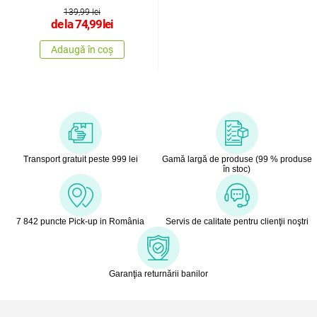
Hearts , 140
139,99 lei
de la
74,99
lei
Adaugă în coș
Transport gratuit peste 999 lei
Gamă largă de produse (99 % produse
în stoc)
7 842 puncte Pick-up in România
Servis de calitate pentru clienţii noştri
Garanţia returnării banilor