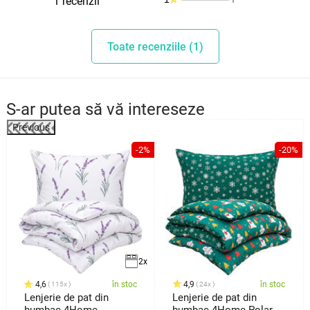
1 recenzii
Toate recenziile (1)
S-ar putea să vă intereseze
Previous
%
-2%
-20%
2x
4,6
în stoc
4,9
în stoc
115x
24x
Lenjerie de pat din
Lenjerie de pat din
bumbac 4Home
bumbac 4Home Polar