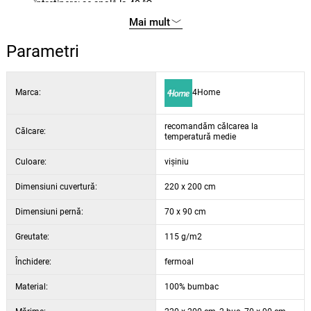
întreținere: se spală la 40 °C
Mai mult
Parametri
Marca:
4Home
recomandăm călcarea la
Călcare:
temperatură medie
Culoare:
vișiniu
Dimensiuni cuvertură:
220 x 200 cm
Dimensiuni pernă:
70 x 90 cm
Greutate:
115 g/m2
Închidere:
fermoal
Material:
100% bumbac