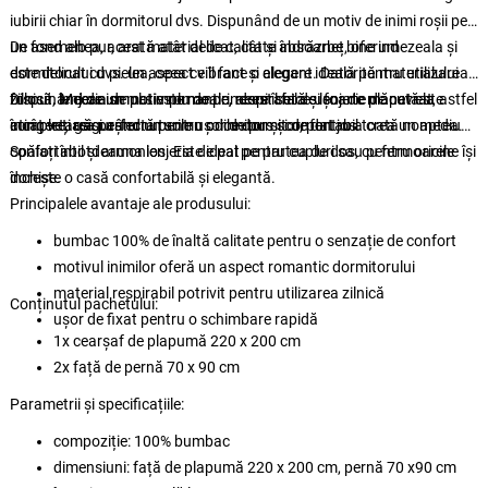
iubirii chiar în dormitorul dvs. Dispunând de un motiv de inimi roșii pe
un fond alb pur, arată atât delicat, cât și îndrăzneț, oferind
De asemenea, acest material de calitate absoarbe bine umezeala și
dormitorului dvs. un aspect vibrant și elegant. Datorită materialului
este delicat cu pielea, ceea ce îl face o alegere ideală pentru utilizarea
folosit, lenjeria de pat este moale, respirabilă și foarte plăcută la
zilnică. Mecanismul simplu de prindere îl face ușor de manevrat, astfel
Dispunând de un motiv romantic, acest set de lenjerie de pat este
atingere, asigurând un somn odihnitor și confortabil toată noaptea.
încât veți găsi așternuturile ușor de pus și de dat jos.
completarea perfectă pentru orice dormitor, pentru a crea un mediu
confortabil și armonios. Este ideal pentru cupluri sau pentru oricine își
Spălați întotdeauna lenjeria de pat pe partea de dos, cu fermoarele
dorește o casă confortabilă și elegantă.
închise.
Principalele avantaje ale produsului:
bumbac 100% de înaltă calitate pentru o senzație de confort
motivul inimilor oferă un aspect romantic dormitorului
material respirabil potrivit pentru utilizarea zilnică
Conținutul pachetului:
ușor de fixat pentru o schimbare rapidă
1x cearșaf de plapumă 220 x 200 cm
2x față de pernă 70 x 90 cm
Parametrii și specificațiile:
compoziție: 100% bumbac
dimensiuni: față de plapumă 220 x 200 cm, pernă 70 x90 cm