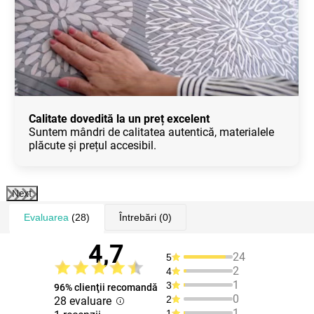
Calitate dovedită la un preț excelent
Suntem mândri de calitatea autentică, materialele
plăcute și prețul accesibil.
Next
Evaluarea
(28)
Întrebări
(0)
4,7
24
5
2
4
1
3
96% clienţii recomandă
0
2
28 evaluare
1
1