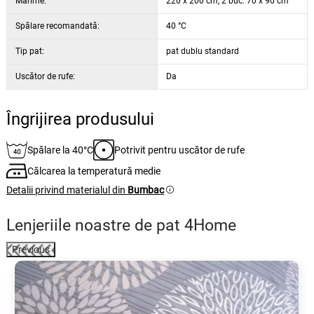
Mărime:
220 x 200 cm, 2 buc. 70 x 90 cm
Spălare recomandată:
40 °C
Tip pat:
pat dublu standard
Uscător de rufe:
Da
Îngrijirea produsului
Spălare la 40°C
Potrivit pentru uscător de rufe
Călcarea la temperatură medie
Detalii privind materialul din
Bumbac
Lenjeriile noastre de pat 4Home
Previous