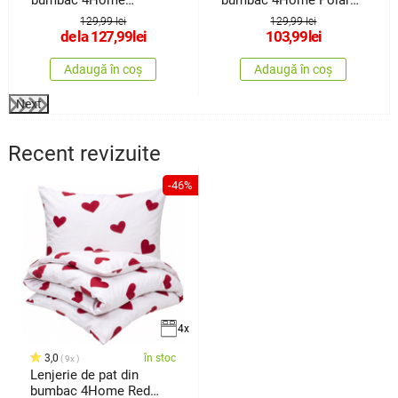
Lavender, 140 x
Bear, 140 x200 cm, 70 x
129,99 lei
129,99 lei
90 cm
de la
127,99
lei
103,99
lei
Adaugă în coș
Adaugă în coș
Next
Recent revizuite
-46%
4x
3,0
în stoc
9x
Lenjerie de pat din
bumbac 4Home Red