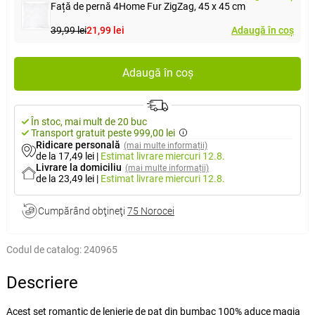
Față de pernă 4Home Fur ZigZag, 45 x 45 cm
39,99 lei
21,99 lei
Adaugă în coș
Adaugă în coș
În stoc, mai mult de 20 buc
Transport gratuit peste 999,00 lei
Ridicare personală
(mai multe informații)
de la 17,49 lei
|
Estimat livrare
miercuri 12.8.
Livrare la domiciliu
(mai multe informații)
de la 23,49 lei
|
Estimat livrare
miercuri 12.8.
Cumpărând obţineţi
75 Norocei
Codul de catalog:
240965
Descriere
Acest set romantic de lenjerie de pat din bumbac 100% aduce magia