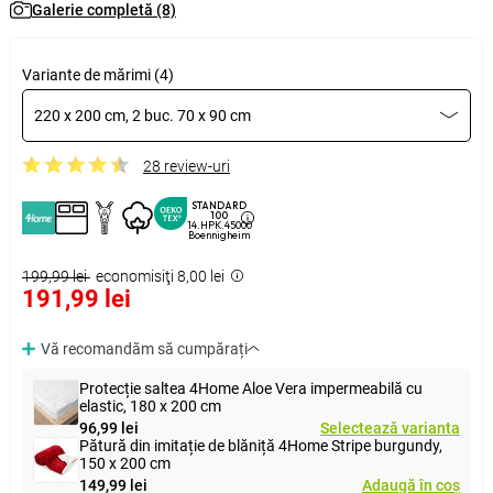
Galerie completă (8)
Variante de mărimi (4)
220 x 200 cm, 2 buc. 70 x 90 cm
28 review-uri
STANDARD
100
14.HPK.45000
Boennigheim
199,99 lei
economisiţi 8,00 lei
191,99 lei
Vă recomandăm să cumpărați
Protecție saltea 4Home Aloe Vera impermeabilă cu
elastic, 180 x 200 cm
96,99 lei
Selectează varianta
Pătură din imitație de blăniță 4Home Stripe burgundy,
150 x 200 cm
149,99 lei
Adaugă în coș