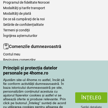
Programul de fidelitate Norocei
Modalităţi şi tarife transport
Modalităţi de plată
De ce să cumpăraţi de la noi
Setările de confidențialitate
Termeni şi condiţii
Îngrijirea așternuturilor
Comenzile dumneavoastră
Contul meu
Revizuirea comenzilor
Reclamaţii
Principii și protecția datelor
Retragere de la contract
personale pe 4home.ro
Regulile de procesare a recenziilor
Ajustăm site-ul 4home.ro astfel, încât să
fie conform activității dumneavoastră. În
baza istoricului dumneavoastră pe site,
Metode de transport
personalizăm conținutul acestuia cu
ajutorul fișierelor cookies și astfel vi se
ÎNŢELEG
afisează oferte si produse relevante. Prin
click pe butonul „Înteleg“ sunteți de acord
Metode de plată
cu utilizarea cookies pentru afișarea de
Setări detaliate