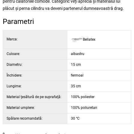
pentru călătoriile comode. Categoric veți aprecia și materialul lui
plăcut și perna cilindru va deveni partenerul dumneavoastră drag.
Parametri
Marca:
Bellatex
Culoare:
albastru
Diametru:
15 cm
Închidere:
fermoal
Lungime:
35 cm
Material ţesătură de pe suprafaţă:
100% poliester
Material umplere:
100% poliuretan
Spălare recomandată:
30 °C