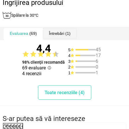
Îngrijirea produsului
Spălare la 30°C
Evaluarea
(69)
Întrebări
(1)
4,4
45
5
17
4
6
3
98% clienţii recomandă
0
2
69 evaluare
1
1
4 recenzii
Toate recenziile (4)
S-ar putea să vă intereseze
Previous