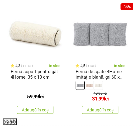
%
-36%
4,3
în stoc
4,5
în stoc
1114x
514x
Pernă suport pentru gât
Pernă de spate 4Home
4Home, 35 x 10 cm
imitație blană, gri,60 x
30 cm
49,99 lei
59,99
lei
31,99
lei
Adaugă în coș
Adaugă în coș
Next