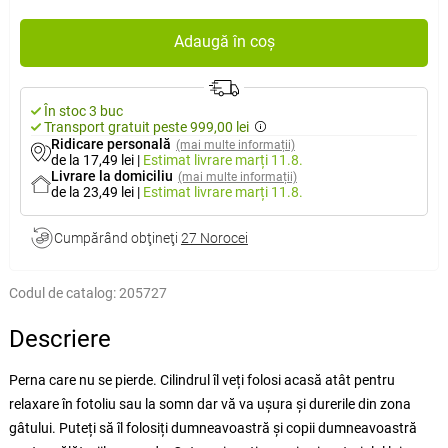
Adaugă în coș
În stoc 3 buc
Transport gratuit peste 999,00 lei
Ridicare personală
(mai multe informații)
de la 17,49 lei
|
Estimat livrare
marți 11.8.
Livrare la domiciliu
(mai multe informații)
de la 23,49 lei
|
Estimat livrare
marți 11.8.
Cumpărând obţineţi
27 Norocei
Codul de catalog:
205727
Descriere
Perna care nu se pierde. Cilindrul îl veți folosi acasă atât pentru
relaxare în fotoliu sau la somn dar vă va ușura și durerile din zona
gâtului. Puteți să îl folosiți dumneavoastră și copii dumneavoastră