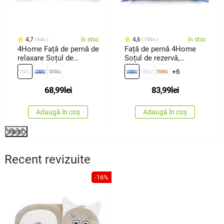
4,7
în stoc
4,6
în stoc
64x
184x
4Home Față de pernă de
Față de pernă 4Home
relaxare Soțul de
Soțul de rezervă,
rezervă albă, 45 x 120
albastru, 50 x 150 cm
+6
cm
68,99
lei
83,99
lei
Adaugă în coș
Adaugă în coș
Next
Recent revizuite
-16%