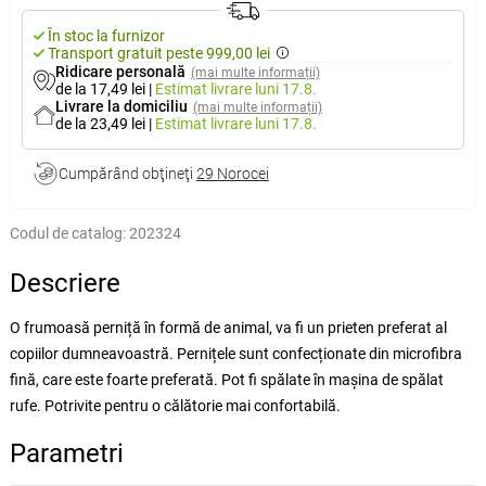
În stoc la furnizor
Transport gratuit peste 999,00 lei
Ridicare personală
(mai multe informații)
de la 17,49 lei
|
Estimat livrare
luni 17.8.
Livrare la domiciliu
(mai multe informații)
de la 23,49 lei
|
Estimat livrare
luni 17.8.
Cumpărând obţineţi
29 Norocei
Codul de catalog:
202324
Descriere
O frumoasă perniță în formă de animal, va fi un prieten preferat al
copiilor dumneavoastră. Pernițele sunt confecționate din microfibra
fină, care este foarte preferată. Pot fi spălate în mașina de spălat
rufe. Potrivite pentru o călătorie mai confortabilă.
Parametri