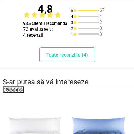
4,8
67
5
4
4
2
3
98% clienţii recomandă
0
2
73 evaluare
0
1
4 recenzii
Toate recenziile (4)
S-ar putea să vă intereseze
Previous
%