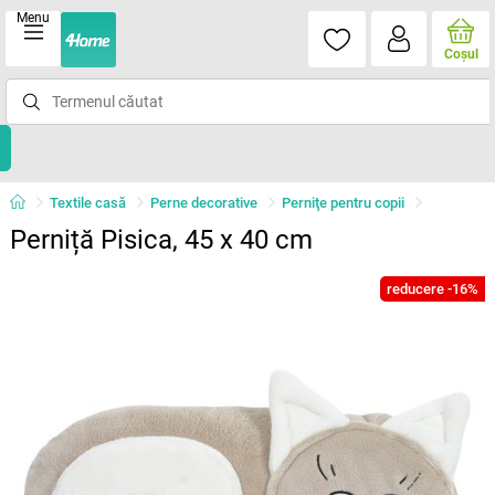
Menu
Coşul
Textile casă
Perne decorative
Perniţe pentru copii
Perniță Pisica, 45 x 40 cm
reducere -16%