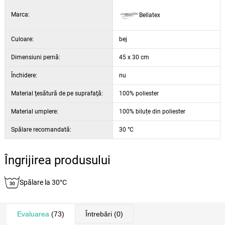
Marca:
Bellatex
Culoare:
bej
Dimensiuni pernă:
45 x 30 cm
Închidere:
nu
Material ţesătură de pe suprafaţă:
100% poliester
Material umplere:
100% biluțe din poliester
Spălare recomandată:
30 °C
Îngrijirea produsului
Spălare la 30°C
Evaluarea
(73)
Întrebări
(0)