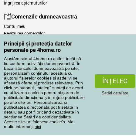
Îngrijirea așternuturilor
Comenzile dumneavoastră
Contul meu
Revizuirea comenzilor
Reclamaţii
Principii și protecția datelor
Retragere de la contract
personale pe 4home.ro
Regulile de procesare a recenziilor
Ajustăm site-ul 4home.ro astfel, încât să
fie conform activității dumneavoastră. În
baza istoricului dumneavoastră pe site,
Metode de transport
personalizăm conținutul acestuia cu
ajutorul fișierelor cookies și astfel vi se
ÎNŢELEG
afisează oferte si produse relevante. Prin
click pe butonul „Înteleg“ sunteți de acord
Metode de plată
cu utilizarea cookies pentru afișarea de
Setări detaliate
publicitate direcționatș în rețele publicitare
pe alte site-uri. Personalizarea și
publicitatea direcționată pot fi setate în
detaliu sau pot fi oricând dezactivate în
Magazin de încredere
secțiunea
Setări de confidențialiate
Aceste site-uri folosesc cookie's. Mai
multe informaţii
aici
.