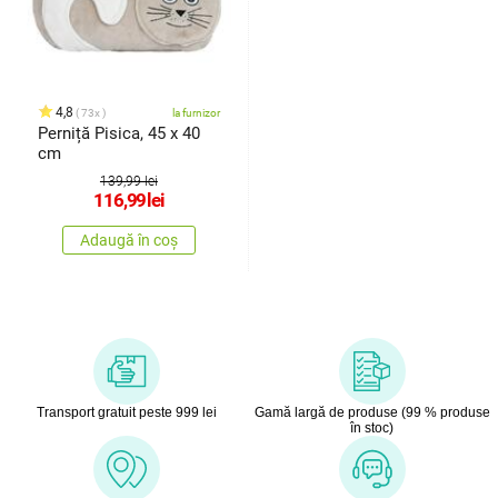
4,8
73x
la furnizor
Perniță Pisica, 45 x 40
cm
139,99 lei
116,99
lei
Adaugă în coș
Transport gratuit peste 999 lei
Gamă largă de produse (99 % produse
în stoc)