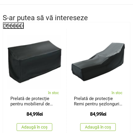
S-ar putea să vă intereseze
Previous
%
în stoc
în stoc
Prelată de protecție
Prelată de protecție
pentru mobilierul de
Remi pentru șezlonguri
grădinăReto
degrădină
84,99
lei
84,99
lei
Adaugă în coș
Adaugă în coș