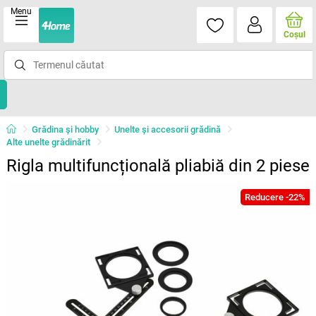
Menu
Coşul
Grădina şi hobby
Unelte şi accesorii grădină
Alte unelte grădinărit
Rigla multifuncțională pliabiă din 2 piese
Reducere -22%