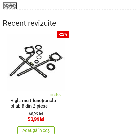
Next
Recent revizuite
-22%
în stoc
Rigla multifuncțională
pliabiă din 2 piese
68,99 lei
53,99
lei
Adaugă în coș