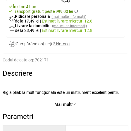
În stoc 4 buc
Transport gratuit peste 999,00 lei
Ridicare personală
(mai multe informații)
de la 17,49 lei
|
Estimat livrare
miercuri 12.8.
Livrare la domiciliu
(mai multe informații)
de la 23,49 lei
|
Estimat livrare
miercuri 12.8.
Cumpărând obţineţi
2 Norocei
Codul de catalog:
702171
Descriere
Rigla pliabilă multifuncțională este un instrument excelent pentru
crearea de forme complexe, unghiuri și tăieturi repetate. Măsurarea
Mai mult
este posibilă în centimetri și în inci. Rigla pentru unghiuri este ușor de
pliat și folosește un mecanism unic de strângere care poate fi slăbit
Parametri
sau strâns cu o singură mână.
Rigla este ajutorul ideal pentru faianțari, antreprenori de pardoseli și