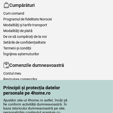
Cumpărături
Cum comand
Programul de fidelitate Norocei
Modalităţi şi tarife transport
Modalităţi de plată
De ce să cumpăraţi de la noi
Setările de confidențialitate
Termeni şi condiţii
Îngrijirea așternuturilor
Comenzile dumneavoastră
Contul meu
Revizuirea comenzilor
Reclamaţii
Principii și protecția datelor
Retragere de la contract
personale pe 4home.ro
Regulile de procesare a recenziilor
Ajustăm site-ul 4home.ro astfel, încât să
fie conform activității dumneavoastră. În
baza istoricului dumneavoastră pe site,
Metode de transport
personalizăm conținutul acestuia cu