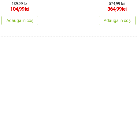
139,99 lei
574,99 lei
104,99
lei
364,99
lei
Adaugă în coș
Adaugă în coș