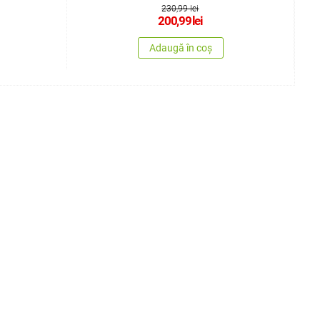
230,99 lei
200,99
lei
Adaugă în coș