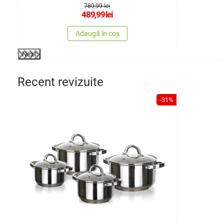
789,99 lei
489,99
lei
Adaugă în coș
Next
Recent revizuite
-31%