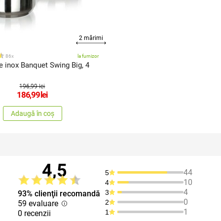
2 mărimi
86x
la furnizor
e inox Banquet Swing Big, 4
196,99 lei
186,99
lei
Adaugă în coș
4,5
44
5
10
4
4
3
93% clienţii recomandă
0
2
59 evaluare
1
1
0 recenzii