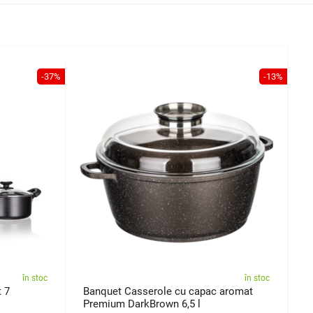
-37%
-13%
în stoc
în stoc
t 7
Banquet Casserole cu capac aromat
O
Premium DarkBrown 6,5 l