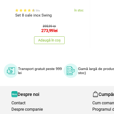
în stoc
59x
Set 8 oale inox Swing
395,99 lei
273,99
lei
Adaugă în coș
Transport gratuit peste 999
Gamă largă de produs
lei
stoc)
Despre noi
Cumpăr
Contact
Cum coma
Despre companie
Programul de