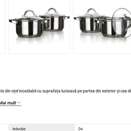
Mai mult
sursele de căldură, ușor de întreținut, pot fi spălate în mașina de spălat vase. Mânerele sunt prinse de capace și vase prin înșurubare.
Inducţie:
Da