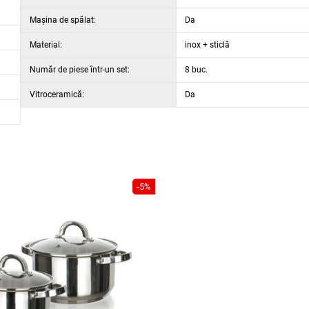
Maşina de spălat:
Da
Material:
inox + sticlă
Număr de piese într-un set:
8 buc.
m inox, 1,0 mm aluminiu, 2 mm fier, 0,50 mm protector inducție
Vitroceramică:
Da
-5%