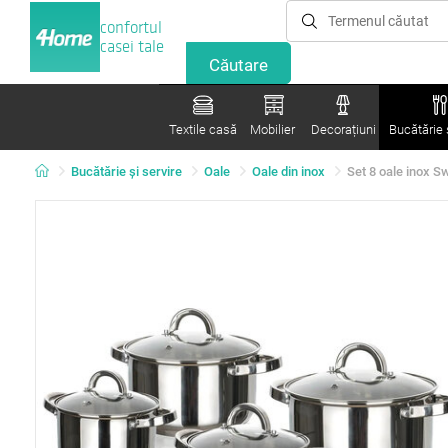
confortul
casei tale
Textile casă
Mobilier
Decorațiuni
Bucătărie ș
Bucătărie și servire
Oale
Oale din inox
Set 8 oale inox S