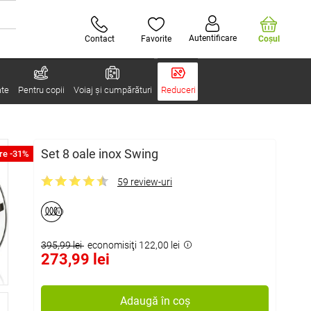
Autentificare
Contact
Favorite
Coşul
ate
Pentru copii
Voiaj și cumpărături
Reduceri
Set 8 oale inox Swing
re -31%
59 review-uri
395,99 lei
economisiţi 122,00 lei
273,99 lei
Adaugă în coș