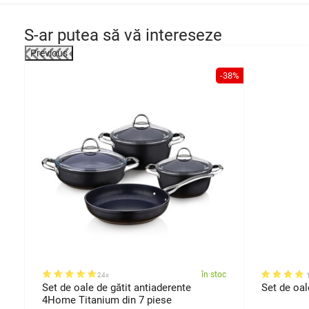
S-ar putea să vă intereseze
Previous
-28%
-38%
oc
în stoc
24x
Set de oale de gătit antiaderente
Set de oa
4Home Titanium din 7 piese