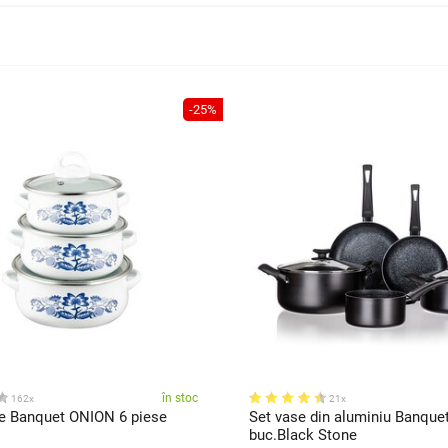
-25%
în stoc
162x
21x
le Banquet ONION 6 piese
Set vase din aluminiu Banque
buc.Black Stone