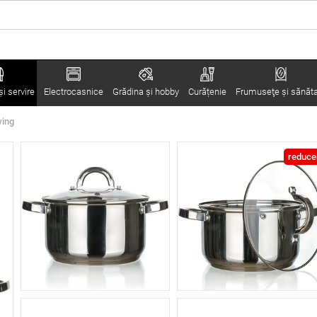
i servire
Electrocasnice
Grădina şi hobby
Curățenie
Frumuseţe şi sănăt
wing
reduce