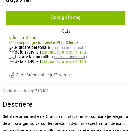
Adaugă în coș
În stoc 3 buc
Transport gratuit peste 999,00 lei
Ridicare personală
(mai multe informații)
de la 17,49 lei
|
Estimat livrare
marți 11.8.
Livrare la domiciliu
(mai multe informații)
de la 23,49 lei
|
Estimat livrare
marți 11.8.
Cumpărând obţineţi
27 Norocei
Codul de catalog:
713481
Descriere
Setul de ornamente de Crăciun din sticlă, într-o combinație elegantă
de alb și argintiu, va conferi bradului dvs. un aspect curat, delicat de
iarnă și foarte armonios. Globurile au suprafețe mate și lucioase, care