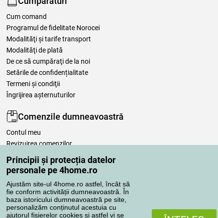
Cumpărături
Cum comand
Programul de fidelitate Norocei
Modalităţi şi tarife transport
Modalităţi de plată
De ce să cumpăraţi de la noi
Setările de confidențialitate
Termeni şi condiţii
Îngrijirea așternuturilor
Comenzile dumneavoastră
Contul meu
Revizuirea comenzilor
Reclamaţii
Principii și protecția datelor
Retragere de la contract
personale pe 4home.ro
Regulile de procesare a recenziilor
Ajustăm site-ul 4home.ro astfel, încât să
fie conform activității dumneavoastră. În
baza istoricului dumneavoastră pe site,
Metode de transport
personalizăm conținutul acestuia cu
ajutorul fișierelor cookies și astfel vi se