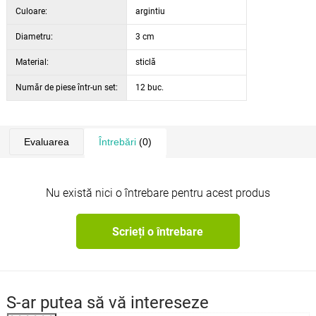
Culoare:
argintiu
Diametru:
3 cm
Material:
sticlă
Număr de piese într-un set:
12 buc.
Evaluarea
Întrebări
(0)
Nu există nici o întrebare pentru acest produs
Scrieți o întrebare
S-ar putea să vă intereseze