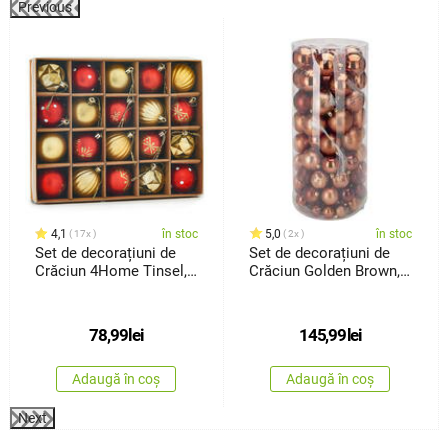
Previous
%
4,1
în stoc
5,0
în stoc
17x
2x
Set de decorațiuni de
Set de decorațiuni de
Crăciun 4Home Tinsel,
Crăciun Golden Brown,
20 buc
100bucăți, plastic
78,99
lei
145,99
lei
Adaugă în coș
Adaugă în coș
Next