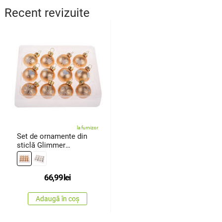
Recent revizuite
la furnizor
Set de ornamente din
sticlă Glimmer
Collection, auriu, 12
bucăți, diametru 3 cm
66,99
lei
Adaugă în coș