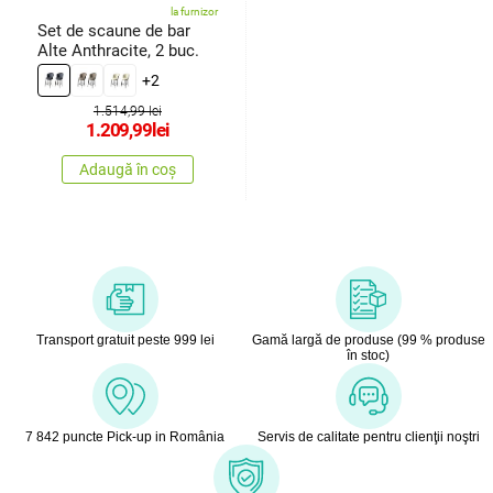
la furnizor
Set de scaune de bar
Alte Anthracite, 2 buc.
+2
1.514,99 lei
1.209,99
lei
Adaugă în coș
Transport gratuit peste 999 lei
Gamă largă de produse (99 % produse
în stoc)
7 842 puncte Pick-up in România
Servis de calitate pentru clienţii noştri