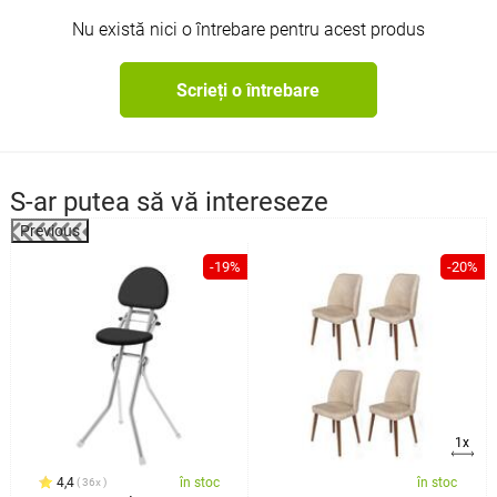
Nu există nici o întrebare pentru acest produs
Scrieți o întrebare
S-ar putea să vă intereseze
Previous
%
-19%
-20%
1x
4,4
în stoc
în stoc
36x