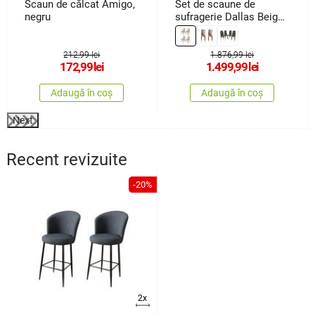
Scaun de călcat Amigo,
Set de scaune de
negru
sufragerie Dallas Beige
and Brown, 4 buc.
212,99 lei
1.876,99 lei
172,99
lei
1.499,99
lei
Adaugă în coș
Adaugă în coș
Next
Recent revizuite
-20%
2x