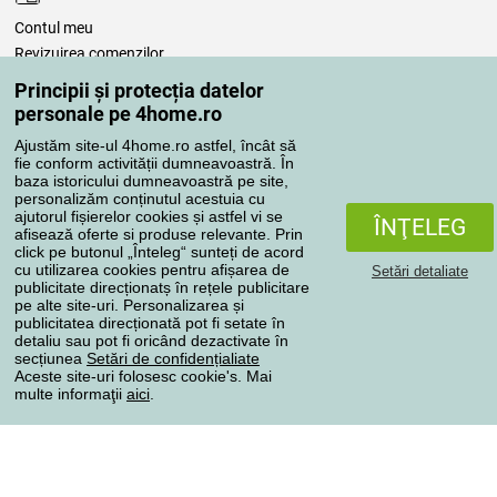
Contul meu
Revizuirea comenzilor
Reclamaţii
Principii și protecția datelor
Retragere de la contract
personale pe 4home.ro
Regulile de procesare a recenziilor
Ajustăm site-ul 4home.ro astfel, încât să
fie conform activității dumneavoastră. În
baza istoricului dumneavoastră pe site,
Metode de transport
personalizăm conținutul acestuia cu
ajutorul fișierelor cookies și astfel vi se
ÎNŢELEG
afisează oferte si produse relevante. Prin
click pe butonul „Înteleg“ sunteți de acord
Metode de plată
cu utilizarea cookies pentru afișarea de
Setări detaliate
publicitate direcționatș în rețele publicitare
pe alte site-uri. Personalizarea și
publicitatea direcționată pot fi setate în
detaliu sau pot fi oricând dezactivate în
Magazin de încredere
secțiunea
Setări de confidențialiate
Aceste site-uri folosesc cookie's. Mai
multe informaţii
aici
.
Protecţia datelor cu caracter personal