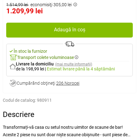
1.514,99 lei
economisiţi 305,00 lei
1.209,99 lei
Adaugă în coș
În stoc la furnizor
Transport colete voluminoase
Livrare la domiciliu
(mai multe informații)
de la 198,99 lei
|
Estimat livrare
până la 4 săptămâni
Cumpărând obţineţi
206 Norocei
Codul de catalog:
980911
Descriere
Transformați-vă casa cu setul nostru uimitor de scaune de bar!
Aceste 2 piese nu sunt doar niște scaune obișnuite - sunt piese de