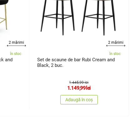
2 mărimi
2 mărimi
în stoc
în stoc
ck and
Set de scaune de bar Rubi Cream and
S
Black, 2 buc.
Y
1.445,99 lei
1.149,99
lei
Adaugă în coș