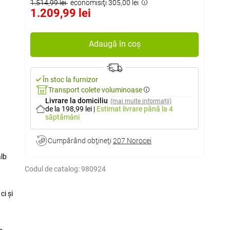
1.514,99 lei
economisiţi 305,00 lei
1.209,99 lei
Adaugă în coș
În stoc la furnizor
Transport colete voluminoase
Livrare la domiciliu
(mai multe informații)
de la 198,99 lei
|
Estimat livrare
până la 4
săptămâni
Cumpărând obţineţi
207 Norocei
alb
Codul de catalog:
980924
ci și