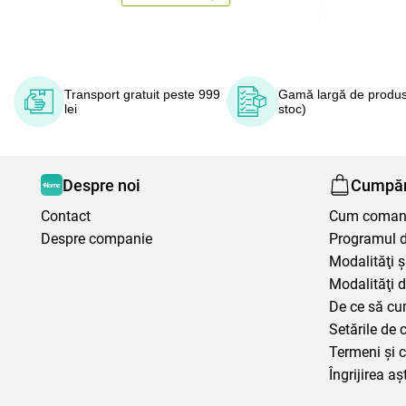
Transport gratuit peste 999
Gamă largă de produs
lei
stoc)
Despre noi
Cumpăr
Contact
Cum coma
Despre companie
Programul de
Modalităţi ş
Modalităţi d
De ce să cu
Setările de 
Termeni şi c
Îngrijirea aș