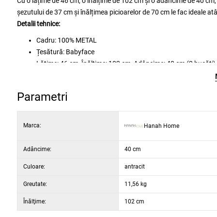
Cu o lățime de 46 cm, o înălțime de 102 cm și o adâncime de 40 cm, 
șezutului de 37 cm și înălțimea picioarelor de 70 cm le fac ideale atâ
Detalii tehnice:
Cadru: 100% METAL
Țesătură: Babyface
Lățime: 46 cm, Înălțime: 102 cm, Adâncime: 40 cm (2 bucăți)
Înălțimea șezutului: 37 cm
Înălțimea picioarelor: 70 cm
Parametri
Spumă 18 DNS pentru spătar / spumă 22 DNS pentru șezut
Picioare metalice
Culoare: antracit și alb
Marca:
Hanah Home
Adâncime:
40 cm
Culoare:
antracit
Greutate:
11,56 kg
Înălţime:
102 cm