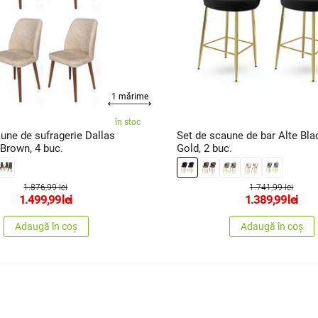
1 mărime
în stoc
une de sufragerie Dallas
Set de scaune de bar Alte Bla
Brown, 4 buc.
Gold, 2 buc.
1.876,99 lei
1.741,99 lei
1.499,99
lei
1.389,99
lei
Adaugă în coș
Adaugă în coș