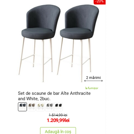
-20%
2 mărimi
la furnizor
Set de scaune de bar Alte Anthracite
and White, 2buc.
1.514,99 lei
1.209,99
lei
Adaugă în coș