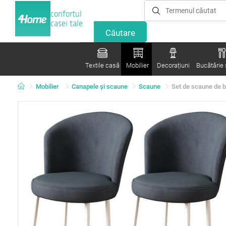
confortul
casei tale
Textile casă
Mobilier
Decorațiuni
Bucătărie ș
Mobilier
Canapele și scaune
Scaune
Set de scaune de b