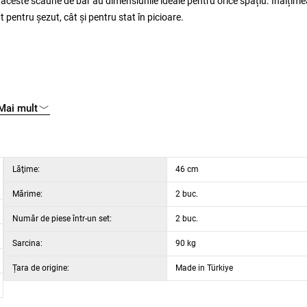
aceste scaune de bar au dimensiunile ideale pentru orice spațiu. Înălțime
t pentru șezut, cât și pentru stat în picioare.
Mai mult
Lăţime:
46 cm
Mărime:
2 buc.
Număr de piese într-un set:
2 buc.
Sarcina:
90 kg
Țara de origine:
Made in Türkiye