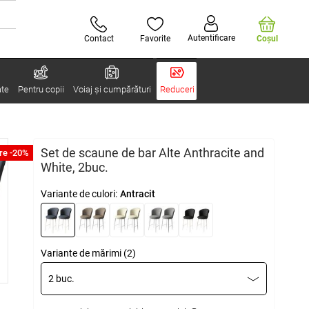
Autentificare
Contact
Favorite
Coşul
ate
Pentru copii
Voiaj și cumpărături
Reduceri
Set de scaune de bar Alte Anthracite and
re -20%
White, 2buc.
Variante de culori:
Antracit
Variante de mărimi (2)
2 buc.