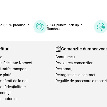
e (99 % produse în
7 841 puncte Pick-up in
România
ături
Comenzile dumneavoas
nd
Contul meu
 fidelitate Norocei
Revizuirea comenzilor
i tarife transport
Reclamaţii
e plată
Retragere de la contract
mpăraţi de la noi
Regulile de procesare a recenzi
confidențialitate
ondiţii
ternuturilor