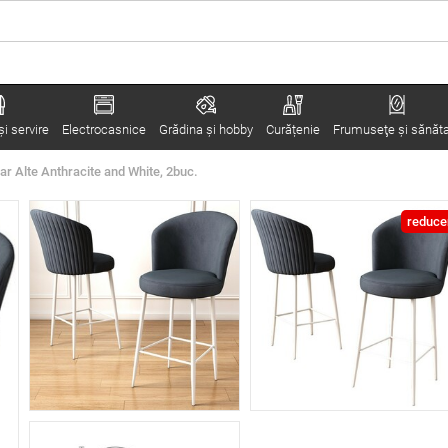
i servire
Electrocasnice
Grădina şi hobby
Curățenie
Frumuseţe şi sănăt
ar Alte Anthracite and White, 2buc.
reduce