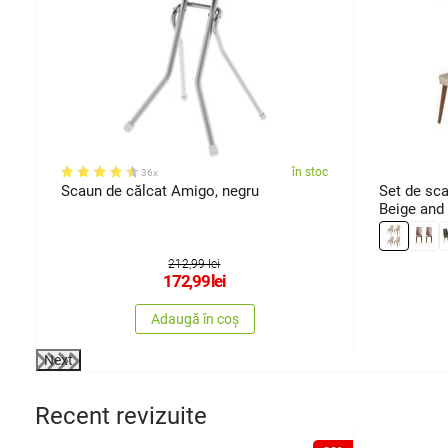
oc
în stoc
36x
Scaun de călcat Amigo, negru
Set de sca
Beige and 
212,99 lei
172,99
lei
Adaugă în coș
Next
Recent revizuite