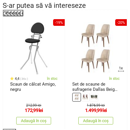
S-ar putea să vă intereseze
Previous
%
-19%
-20%
1x
4,4
în stoc
în stoc
36x
Scaun de călcat Amigo,
Set de scaune de
negru
sufragerie Dallas Beige
and Brown, 4 buc.
212,99 lei
1.876,99 lei
172,99
lei
1.499,99
lei
Adaugă în coș
Adaugă în coș