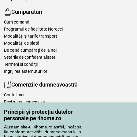
Cumpărături
Cum comand
Programul de fidelitate Norocei
Modalităţi şi tarife transport
Modalităţi de plată
De ce să cumpăraţi de la noi
Setările de confidențialitate
Termeni şi condiţii
Îngrijirea așternuturilor
Comenzile dumneavoastră
Contul meu
Revizuirea comenzilor
Reclamaţii
Principii și protecția datelor
Retragere de la contract
personale pe 4home.ro
Regulile de procesare a recenziilor
Ajustăm site-ul 4home.ro astfel, încât să
fie conform activității dumneavoastră. În
baza istoricului dumneavoastră pe site,