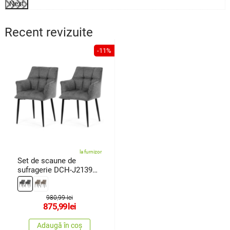
Next
Recent revizuite
-11%
la furnizor
Set de scaune de
sufragerie DCH-J2139
GREY2, 2buc.
980,99 lei
875,99
lei
Adaugă în coș