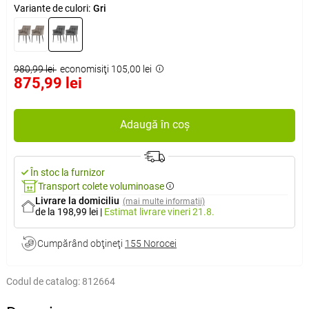
Variante de culori:
Gri
980,99 lei
economisiţi 105,00 lei
875,99 lei
Adaugă în coș
În stoc la furnizor
Transport colete voluminoase
Livrare la domiciliu
(mai multe informații)
de la 198,99 lei
|
Estimat livrare
vineri 21.8.
Cumpărând obţineţi
155 Norocei
Codul de catalog:
812664