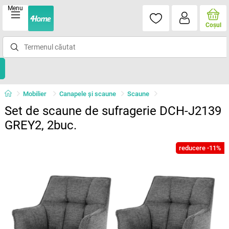
Menu
Coşul
Mobilier
Canapele și scaune
Scaune
Set de scaune de sufragerie DCH-J2139
GREY2, 2buc.
reducere -11%