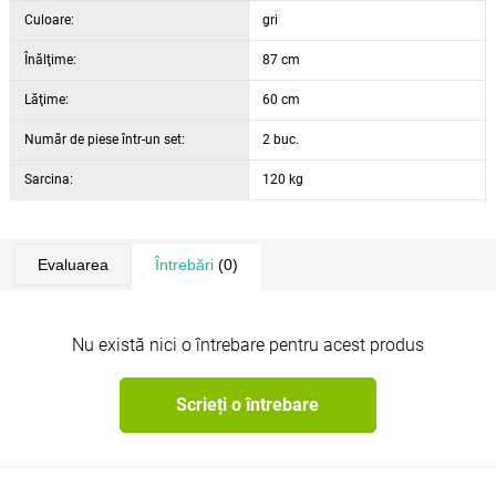
Lățime scaun
41 cm
Culoare:
gri
Adâncime scaun
44 cm
Înălţime:
Înălțime șezut
51,5 cm
87 cm
Lăţime:
60 cm
Număr de piese într-un set:
2 buc.
Sarcina:
120 kg
Evaluarea
Întrebări
(0)
Nu există nici o întrebare pentru acest produs
Scrieți o întrebare