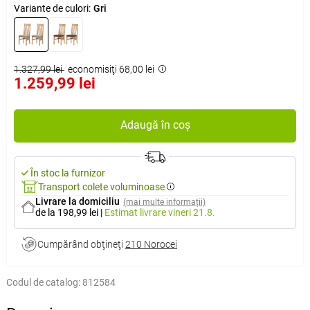
Variante de culori:
Gri
1.327,99 lei
economisiţi 68,00 lei
1.259,99 lei
Adaugă în coș
În stoc la furnizor
Transport colete voluminoase
Livrare la domiciliu
(mai multe informații)
de la 198,99 lei
|
Estimat livrare
vineri 21.8.
Cumpărând obţineţi
210 Norocei
Codul de catalog:
812584