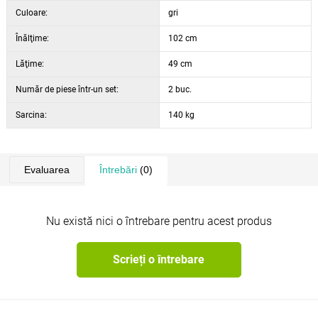
Adâncime șezut
43 cm
Culoare:
gri
Înălțime scaun
49 cm
Înălţime:
102 cm
Lăţime:
49 cm
Număr de piese într-un set:
2 buc.
Sarcina:
140 kg
Evaluarea
Întrebări
(0)
Nu există nici o întrebare pentru acest produs
Scrieți o întrebare