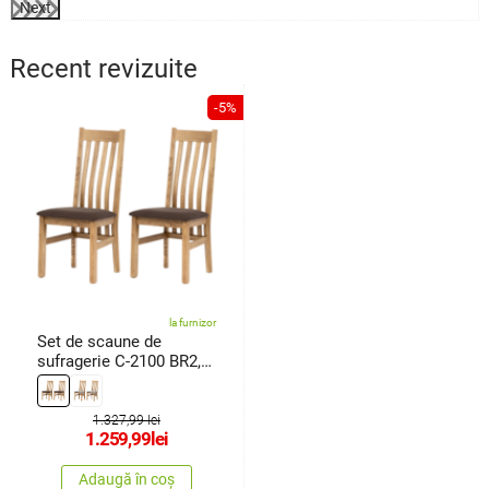
Next
Recent revizuite
-5%
la furnizor
Set de scaune de
sufragerie C-2100 BR2,
stejar, 2buc.
1.327,99 lei
1.259,99
lei
Adaugă în coș