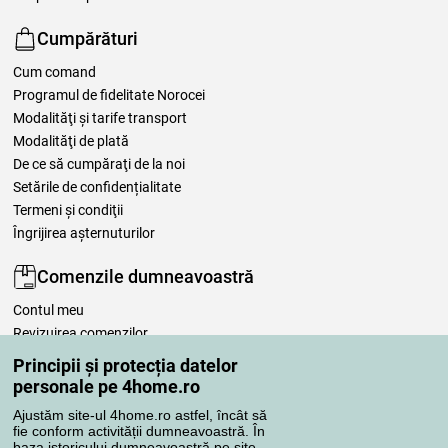
Cumpărături
Cum comand
Programul de fidelitate Norocei
Modalităţi şi tarife transport
Modalităţi de plată
De ce să cumpăraţi de la noi
Setările de confidențialitate
Termeni şi condiţii
Îngrijirea așternuturilor
Comenzile dumneavoastră
Contul meu
Revizuirea comenzilor
Reclamaţii
Principii și protecția datelor
Retragere de la contract
personale pe 4home.ro
Regulile de procesare a recenziilor
Ajustăm site-ul 4home.ro astfel, încât să
fie conform activității dumneavoastră. În
baza istoricului dumneavoastră pe site,