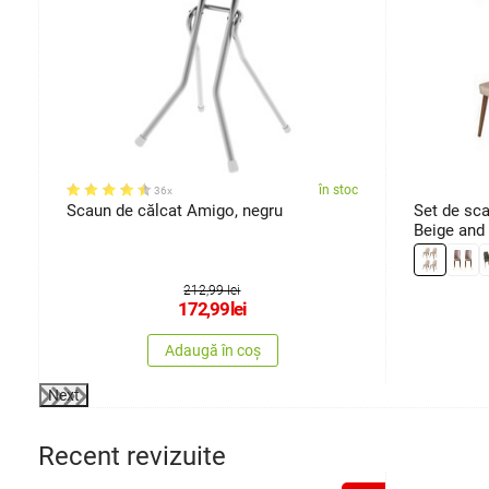
oc
în stoc
36x
Scaun de călcat Amigo, negru
Set de sca
Beige and 
212,99 lei
172,99
lei
Adaugă în coș
Next
Recent revizuite