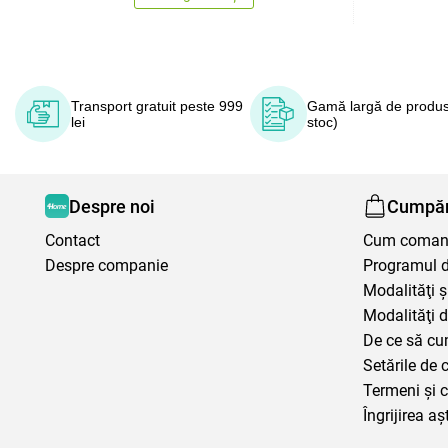
Transport gratuit peste 999
Gamă largă de produs
lei
stoc)
Despre noi
Cumpăr
Contact
Cum coma
Despre companie
Programul de
Modalităţi ş
Modalităţi d
De ce să cu
Setările de 
Termeni şi c
Îngrijirea aș