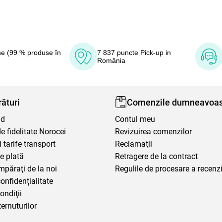
e (99 % produse în
7 837 puncte Pick-up in
România
ături
Comenzile dumneavoas
nd
Contul meu
 fidelitate Norocei
Revizuirea comenzilor
i tarife transport
Reclamaţii
e plată
Retragere de la contract
mpăraţi de la noi
Regulile de procesare a recenzi
confidențialitate
ondiţii
ternuturilor