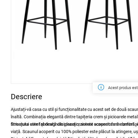
Acest produs est
Descriere
Ajustați-vă casa cu stil și funcționalitate cu acest set de două scau
înaltă. Combinația elegantă dintre tapițeria crem și picioarele metal
finisajului atent și designului practic, aceste scaune oferă confort și s
Structura este fabricată din placaj rezistent acoperit cu melamină,
viață. Scaunul acoperit cu 100% poliester este plăcut la atingere, ușo