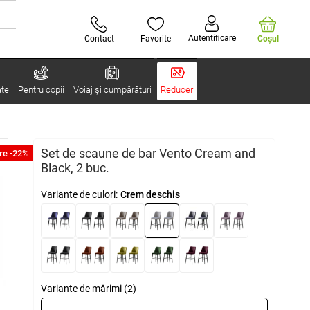
Autentificare
Contact
Favorite
Coşul
ate
Pentru copii
Voiaj și cumpărături
Reduceri
Set de scaune de bar Vento Cream and
re -22%
Black, 2 buc.
Variante de culori:
Crem deschis
Variante de mărimi (2)