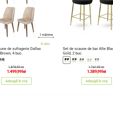
1 mărime
în stoc
une de sufragerie Dallas
Set de scaune de bar Alte Bla
Brown, 4 buc.
Gold, 2 buc.
1.876,99 lei
1.741,99 lei
1.499,99
lei
1.389,99
lei
Adaugă în coș
Adaugă în coș