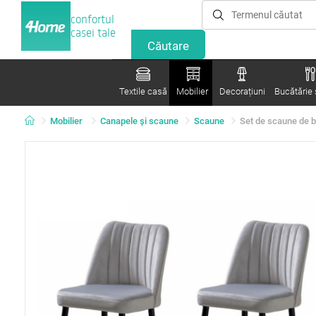
confortul
casei tale
Textile casă
Mobilier
Decorațiuni
Bucătărie ș
Mobilier
Canapele și scaune
Scaune
Set de scaune de b