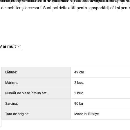
sunt ideale pentru baruri de înălțime obișnuită și oferă suficient spațiu 
celași timp stabilitatea întregului scaun. Datorită designului universal și
de mobilier și accesorii. Sunt potrivite atât pentru gospodării, cât și pent
Mai mult
Lăţime:
49 cm
Mărime:
2 buc.
Număr de piese într-un set:
2 buc.
Sarcina:
90 kg
Țara de origine:
Made in Türkiye