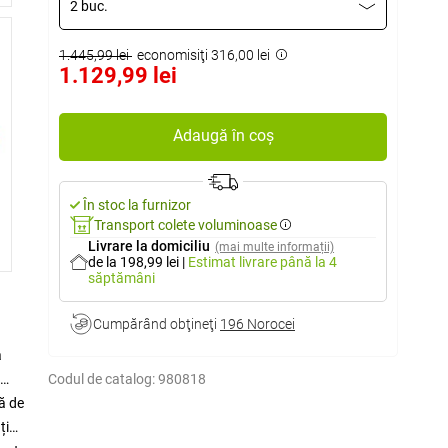
2 buc.
1.445,99 lei
economisiţi 316,00 lei
1.129,99 lei
Adaugă în coș
În stoc la furnizor
Transport colete voluminoase
Livrare la domiciliu
(mai multe informații)
de la 198,99 lei
|
Estimat livrare
până la 4
săptămâni
Cumpărând obţineţi
196 Norocei
a
Codul de catalog:
980818
ă de
ți