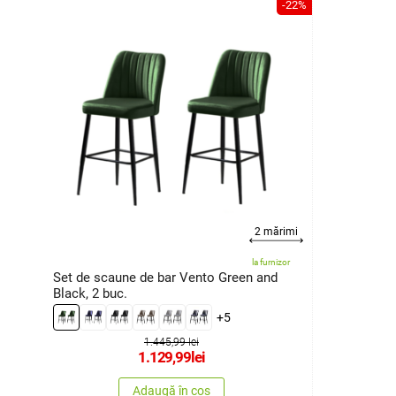
-22%
2 mărimi
la furnizor
Set de scaune de bar Vento Green and
Black, 2 buc.
+5
1.445,99 lei
1.129,99
lei
Adaugă în coș