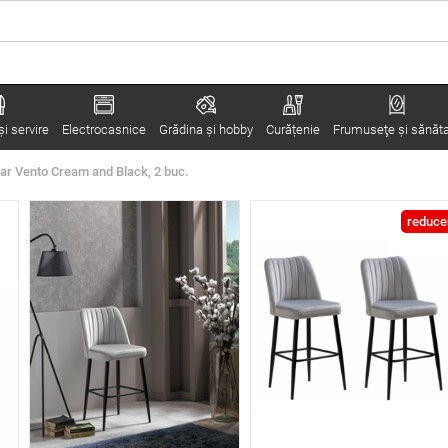
i servire
Electrocasnice
Grădina şi hobby
Curățenie
Frumuseţe şi sănăt
ar Vento Cream and Black, 2 buc.
reduce