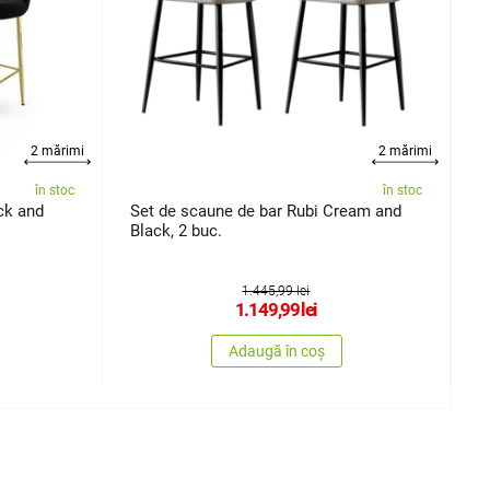
2 mărimi
2 mărimi
în stoc
în stoc
ck and
Set de scaune de bar Rubi Cream and
S
Black, 2 buc.
Y
1.445,99 lei
1.149,99
lei
Adaugă în coș