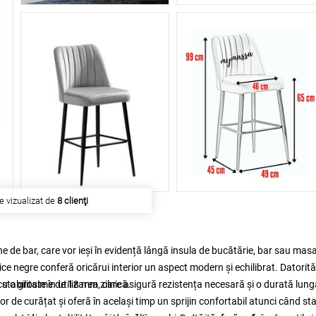
e vizualizat de
8 clienţi
ne de bar, care vor ieși în evidență lângă insula de bucătărie, bar sau mas
ice negre conferă oricărui interior un aspect modern și echilibrat. Datorită
tabilitate în utilizarea zilnică.
 cu o grosime de 18 mm, care asigură rezistența necesară și o durată lung
r de curățat și oferă în același timp un sprijin confortabil atunci când sta