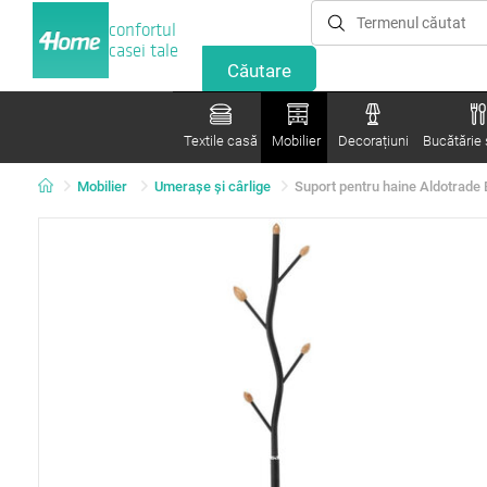
confortul
casei tale
Textile casă
Mobilier
Decorațiuni
Bucătărie ș
Mobilier
Umeraşe şi cârlige
Suport pentru haine Aldotrad