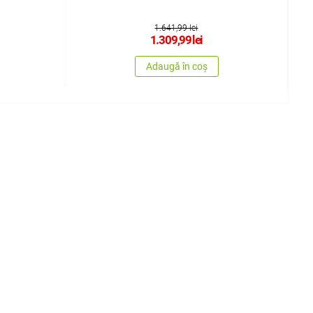
1.641,99 lei
1.309,99
lei
Adaugă în coș