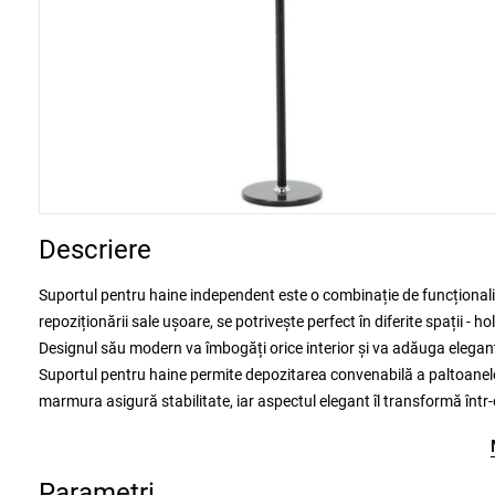
Descriere
Suportul pentru haine independent este o combinație de funcționalita
repoziționării sale ușoare, se potrivește perfect în diferite spații - ho
Designul său modern va îmbogăți orice interior și va adăuga elegan
Suportul pentru haine permite depozitarea convenabilă a paltoanelor,
marmura asigură stabilitate, iar aspectul elegant îl transformă într-
Parametri