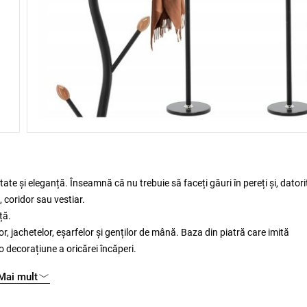
te și eleganță. Înseamnă că nu trebuie să faceți găuri în pereți și, datori
l, coridor sau vestiar.
ță.
 jachetelor, eșarfelor și genților de mână. Baza din piatră care imită
o decorațiune a oricărei încăperi.
Mai mult