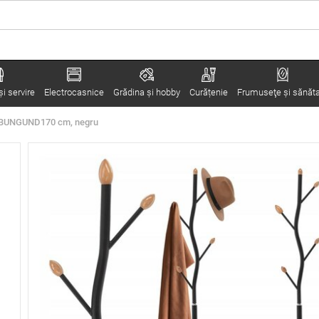
i servire
Electrocasnice
Grădina şi hobby
Curățenie
Frumuseţe şi sănăt
e BUNGUND170 cm, negru