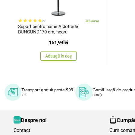
2x
la furnizor
Suport pentru haine Aldotrade
BUNGUND170 cm, negru
151,99
lei
Adaugă în coș
Transport gratuit peste 999
Gamă largă de produs
lei
stoc)
Despre noi
Cumpăr
Contact
Cum coma