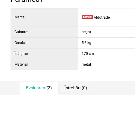
Marca:
Aldotrade
Culoare:
negru
Greutate:
5,6 kg
Înălţime:
170 cm
Material:
metal
Evaluarea
(2)
Întrebări
(0)