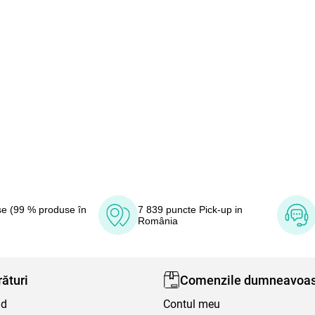
e (99 % produse în
7 839 puncte Pick-up in
România
ături
Comenzile dumneavoas
nd
Contul meu