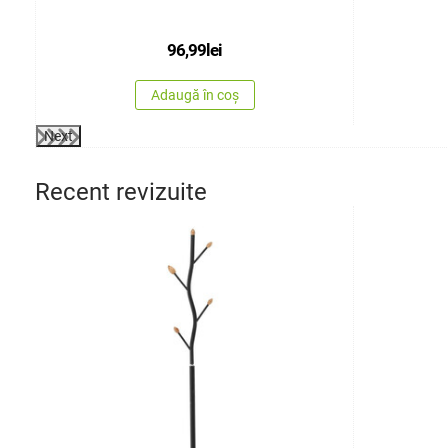
96,99
lei
Adaugă în coș
Next
Recent revizuite