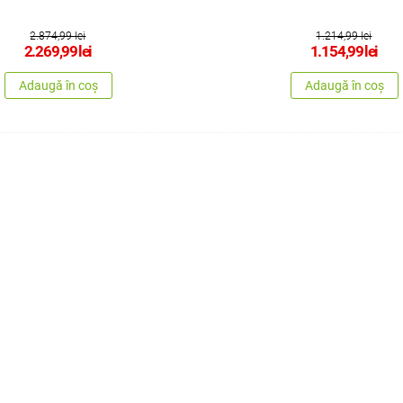
2.874,99 lei
1.214,99 lei
2.269,99
lei
1.154,99
lei
Adaugă în coș
Adaugă în coș