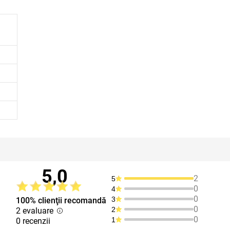
5,0
2
5
0
4
0
3
100% clienţii recomandă
0
2
2 evaluare
0
1
0 recenzii