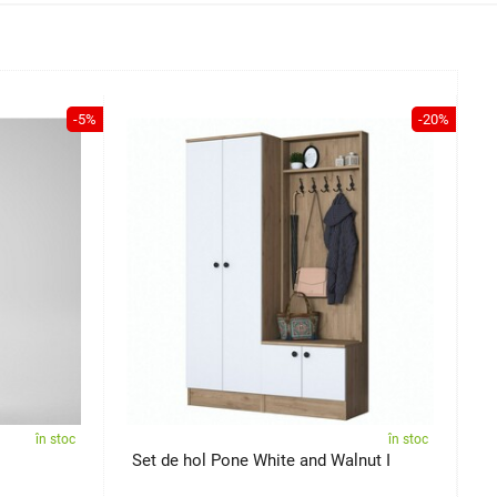
-5%
-20%
în stoc
în stoc
Set de hol Pone White and Walnut I
S