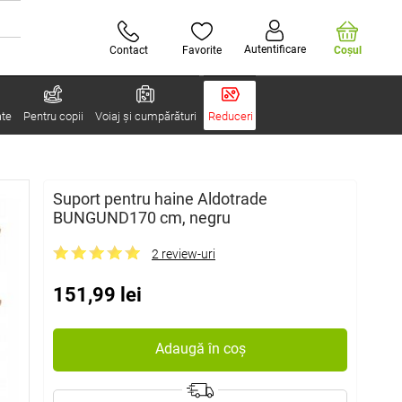
Autentificare
Contact
Favorite
Coşul
ate
Pentru copii
Voiaj și cumpărături
Reduceri
Suport pentru haine Aldotrade
BUNGUND170 cm, negru
2 review-uri
151,99 lei
Adaugă în coș