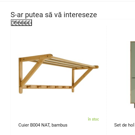
S-ar putea să vă intereseze
Previous
-9%
oc
în stoc
Cuier B004 NAT, bambus
Set de ho