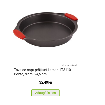
stoc epuizat
Tavă de copt prăjituri Lamart LT3110
Bonte, diam. 24,5 cm
32,49
lei
Adaugă în coș