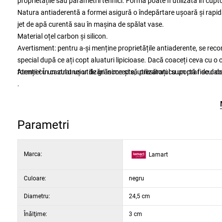
proprietățile sau parametrii tehnici. Forma poate fi utilizată în cuptor
Natura antiaderentă a formei asigură o îndepărtare ușoară și rapidă
jet de apă curentă sau în mașina de spălat vase.
Material oțel carbon și silicon.
Avertisment: pentru a-și menține proprietățile antiaderente, se rec
special după ce ați copt aluaturi lipicioase. Dacă coaceți ceva cu o 
formei cu un strat ușor de grăsime și să presărați cu un praf de ca
Atenție! În cazul unei utilizări incorecte, utilizatorul suportă riscul d
.
Parametri
Marca:
Lamart
Culoare:
negru
Diametru:
24,5 cm
Înălţime:
3 cm