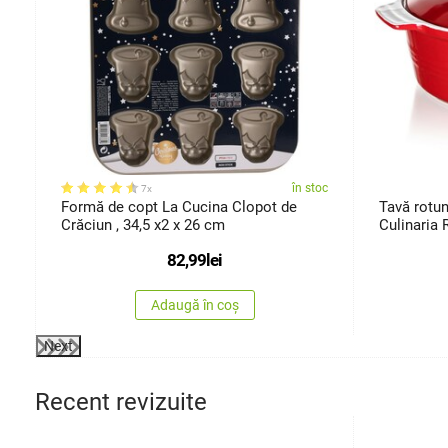
oc
în stoc
7x
Formă de copt La Cucina Clopot de
Tavă rotu
Crăciun , 34,5 x2 x 26 cm
Culinaria 
82,99
lei
Adaugă în coș
Next
Recent revizuite