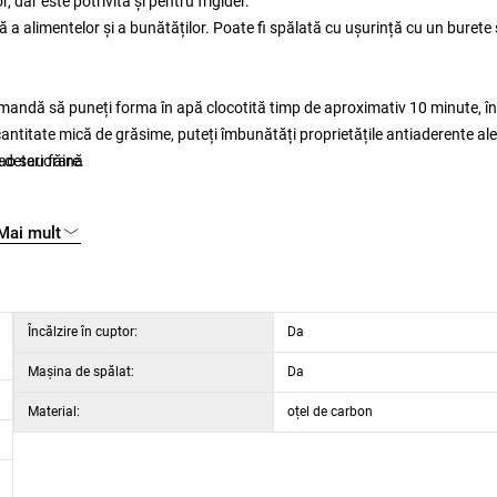
, dar este potrivită și pentru frigider.
 a alimentelor și a bunătăților. Poate fi spălată cu ușurință cu un burete
omandă să puneți forma în apă clocotită timp de aproximativ 10 minute, în
cantitate mică de grăsime, puteți îmbunătăți proprietățile antiaderente ale
cao sau făină
e deteriorare.
Mai mult
Încălzire în cuptor:
Da
Maşina de spălat:
Da
Material:
oțel de carbon