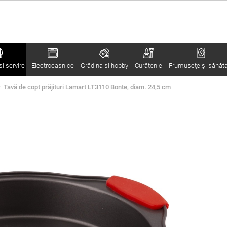
i servire
Electrocasnice
Grădina şi hobby
Curățenie
Frumuseţe şi sănăt
Tavă de copt prăjituri Lamart LT3110 Bonte, diam. 24,5 cm