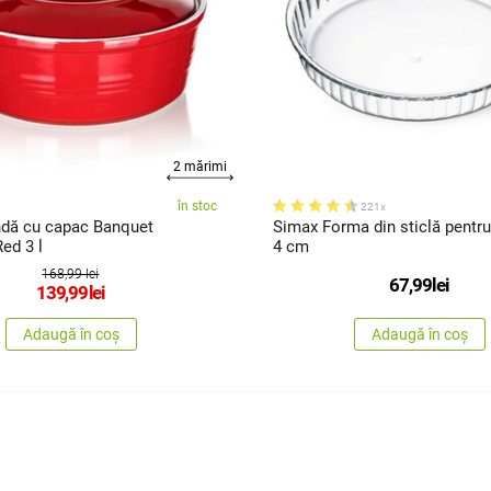
2 mărimi
în stoc
221x
ndă cu capac Banquet
Simax Forma din sticlă pentru 
Red 3 l
4 cm
168,99 lei
67,99
lei
139,99
lei
Adaugă în coș
Adaugă în coș