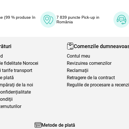
e (99 % produse în
7 839 puncte Pick-up in
România
ături
Comenzile dumneavoas
nd
Contul meu
 fidelitate Norocei
Revizuirea comenzilor
i tarife transport
Reclamaţii
e plată
Retragere de la contract
mpăraţi de la noi
Regulile de procesare a recenzi
confidențialitate
ondiţii
ternuturilor
Metode de plată