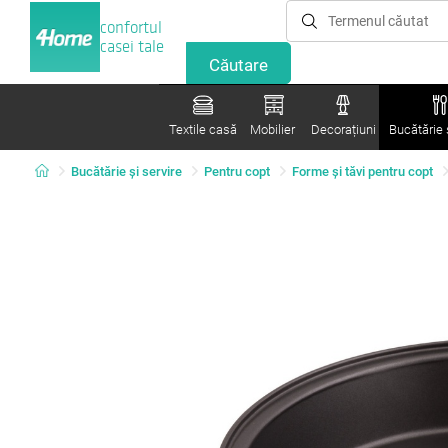
confortul
casei tale
Textile casă
Mobilier
Decorațiuni
Bucătărie ș
Bucătărie și servire
Pentru copt
Forme şi tăvi pentru copt