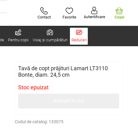
Autentificare
Contact
Favorite
Coşul
ate
Pentru copii
Voiaj și cumpărături
Reduceri
Tavă de copt prăjituri Lamart LT3110
Bonte, diam. 24,5 cm
Stoc epuizat
Adaugă în coș
Codul de catalog:
133075