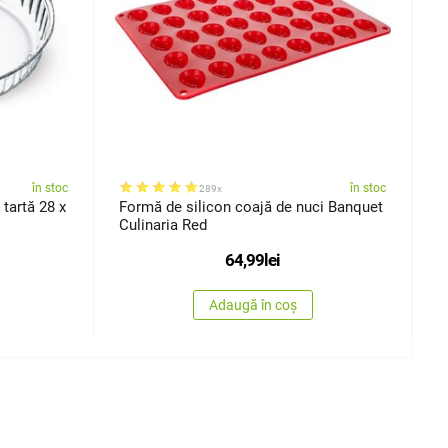
în stoc
în stoc
289x
tartă 28 x
Formă de silicon coajă de nuci Banquet
B
Culinaria Red
2
64,99
lei
Adaugă în coș