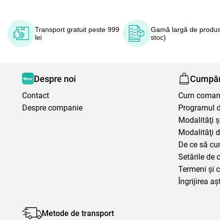
Transport gratuit peste 999
Gamă largă de produs
lei
stoc)
Despre noi
Cumpăr
Contact
Cum coma
Despre companie
Programul de
Modalităţi ş
Modalităţi d
De ce să cu
Setările de 
Termeni şi c
Îngrijirea aș
Metode de transport