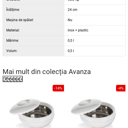
Înălţime:
24 cm
Maşina de spălat:
Nu
Material:
inox + plastic
Mărime:
0,5 l
Volum:
0,5 l
Mai mult din colecția
Avanza
Previous
-14%
-4%