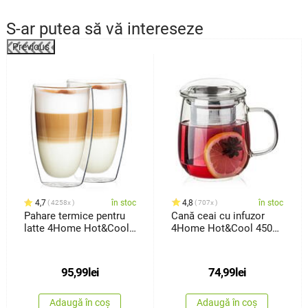
S-ar putea să vă intereseze
Previous
4,7
în stoc
4,8
în stoc
4258x
707x
Pahare termice pentru
Cană ceai cu infuzor
latte 4Home Hot&Cool
4Home Hot&Cool 450
410ml, 2 buc.
ml
95,99
lei
74,99
lei
Adaugă în coș
Adaugă în coș