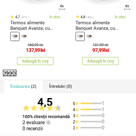
4x
4x
4,7
în stoc
4,8
în stoc
67x
88x
Termos alimente
Termos alimente
Banquet Avanza, cu
Banquet Avanza, cu
capac, 5 l, alb
capac, 3,5 l, alb
160,99 lei
101,99 lei
137,99
lei
97,99
lei
Adaugă în coș
Adaugă în coș
Next
Evaluarea
(2)
Întrebări
(0)
4,5
1
5
1
4
0
3
100% clienţii recomandă
0
2
2 evaluare
0
1
0 recenzii