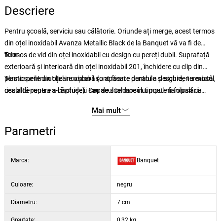
Descriere
Pentru școală, serviciu sau călătorie. Oriunde ați merge, acest termos
din oțel inoxidabil Avanza Metallic Black de la Banquet vă va fi de
folos.
Termos de vid din oțel inoxidabil cu design cu pereți dubli. Suprafață
exterioară și interioară din oțel inoxidabil 201, închidere cu clip din
plastic pentru utilizare ușoară (o apăsare pentru a deschide termosul,
Termosurile din oțel inoxidabil sunt foarte durabile și sigure, nu există
cealaltă pentru a-l închide). Capacul termosului poate fi folosit ca
riscul de rupere a căptușelii sau de scaldare în timpul manipulării.
pahar de băut.
Scăderea temperaturii depinde de temperatura băuturii la umplere, de
Mai mult
cantitatea de băutură.
Parametri
Marca:
Banquet
Culoare:
negru
Diametru:
7 cm
Greutate:
0,32 kg