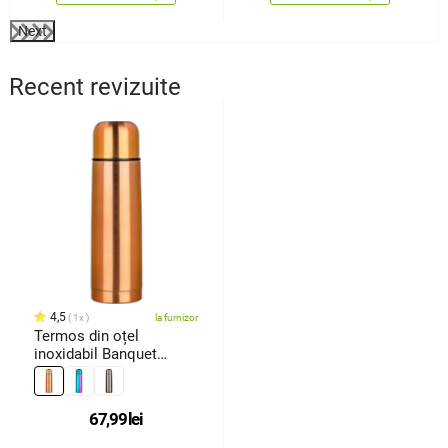
Next
Recent revizuite
4,5
1x
la furnizor
Termos din oțel
inoxidabil Banquet
Avanza 0,5 l ,cupru
metalic
67,99
lei