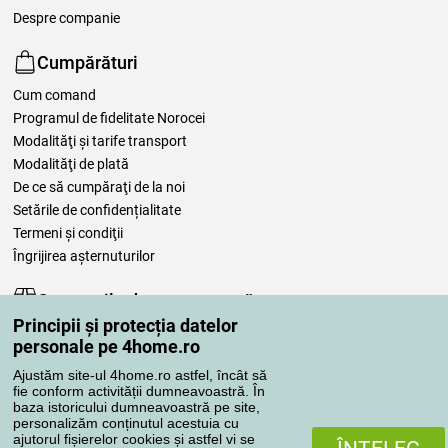
Despre companie
Cumpărături
Cum comand
Programul de fidelitate Norocei
Modalităţi şi tarife transport
Modalităţi de plată
De ce să cumpăraţi de la noi
Setările de confidențialitate
Termeni şi condiţii
Îngrijirea așternuturilor
Comenzile dumneavoastră
Principii și protecția datelor
Contul meu
personale pe 4home.ro
Revizuirea comenzilor
Ajustăm site-ul 4home.ro astfel, încât să
Reclamaţii
fie conform activității dumneavoastră. În
Retragere de la contract
baza istoricului dumneavoastră pe site,
personalizăm conținutul acestuia cu
Regulile de procesare a recenziilor
ajutorul fișierelor cookies și astfel vi se