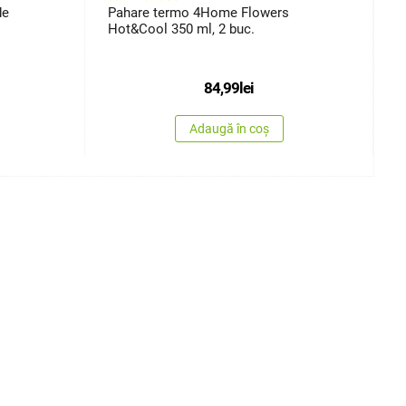
de
Pahare termo 4Home Flowers
P
Hot&Cool 350 ml, 2 buc.
4
84,99
lei
Adaugă în coș