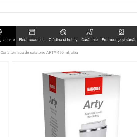
i servire
Electrocasnice
Grădina şi hobby
Curățenie
Frumuseţe şi sănăt
Cană termică de călătorie ARTY 450 ml, albă