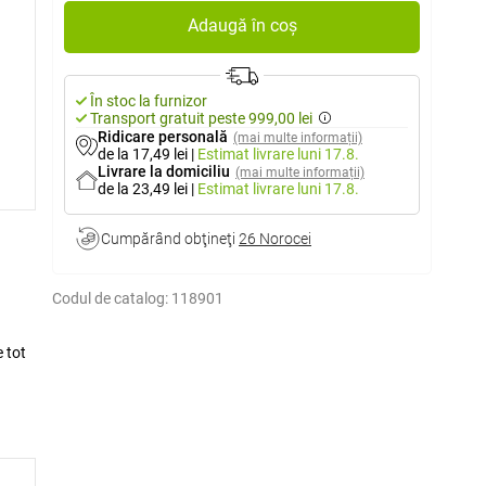
Adaugă în coș
În stoc la furnizor
Transport gratuit peste 999,00 lei
Ridicare personală
(mai multe informații)
de la 17,49 lei
|
Estimat livrare
luni 17.8.
Livrare la domiciliu
(mai multe informații)
de la 23,49 lei
|
Estimat livrare
luni 17.8.
Cumpărând obţineţi
26 Norocei
Codul de catalog:
118901
e tot