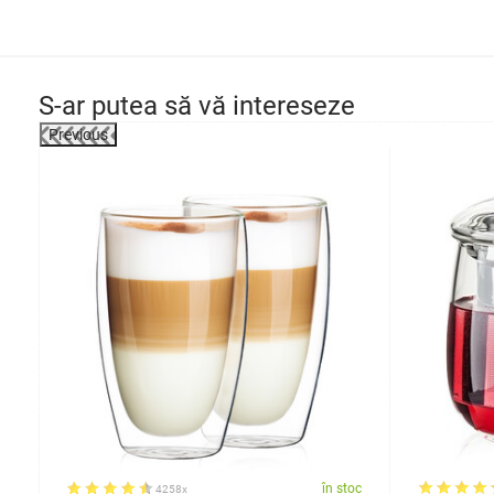
S-ar putea să vă intereseze
Previous
oc
în stoc
4258x