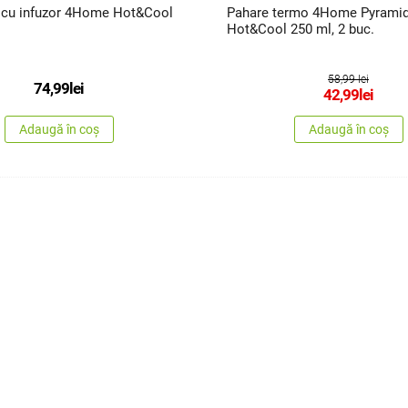
 cu infuzor 4Home Hot&Cool
Pahare termo 4Home Pyrami
Hot&Cool 250 ml, 2 buc.
58,99 lei
74,99
lei
42,99
lei
Adaugă în coș
Adaugă în coș