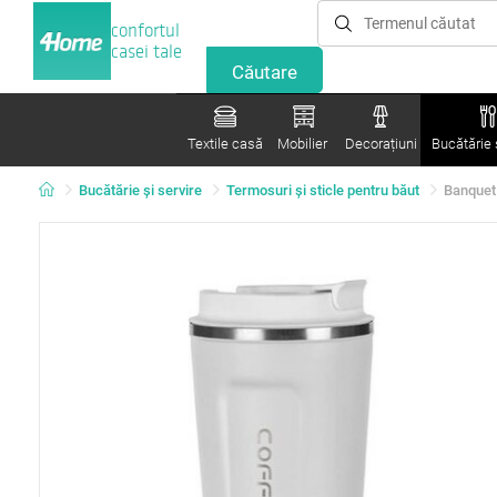
confortul
casei tale
Textile casă
Mobilier
Decorațiuni
Bucătărie ș
Bucătărie și servire
Termosuri şi sticle pentru băut
Banquet 