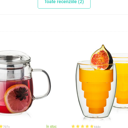
Toate recenziile (2)
în stoc
707x
644x