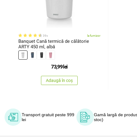
39x
la furnizor
Banquet Cană termică de călătorie
ARTY 450 ml, albă
73,99
lei
Adaugă în coș
Transport gratuit peste 999
Gamă largă de produs
lei
stoc)