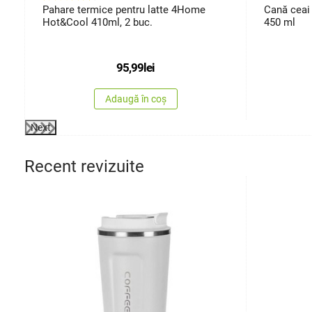
Pahare termice pentru latte 4Home
Cană ceai
Hot&Cool 410ml, 2 buc.
450 ml
95,99
lei
Adaugă în coș
Next
Recent revizuite