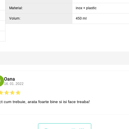
Material:
inox + plastic
Volum:
450 ml
Oana
O
16. 01. 2022
t cum trebuie, arata foarte bine si isi face treaba!