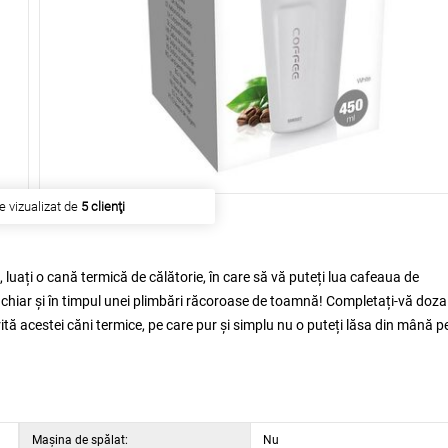
e vizualizat de
5 clienţi
 luați o cană termică de călătorie, în care să vă puteți lua cafeaua de
 chiar și în timpul unei plimbări răcoroase de toamnă! Completați-vă doza
rită acestei căni termice, pe care pur și simplu nu o puteți lăsa din mână p
Maşina de spălat:
Nu