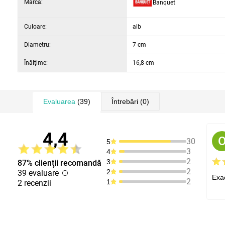
Marca:
Banquet
Culoare:
alb
Diametru:
7 cm
Înălţime:
16,8 cm
Evaluarea
(39)
Întrebări
(0)
4,4
30
5
3
4
2
3
87% clienţii recomandă
2
2
39 evaluare
Exac
2
1
2 recenzii