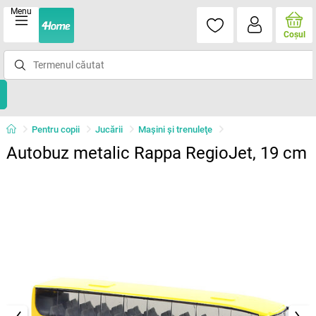
Menu
Coşul
Pentru copii
Jucării
Maşini şi trenuleţe
Autobuz metalic Rappa RegioJet, 19 cm