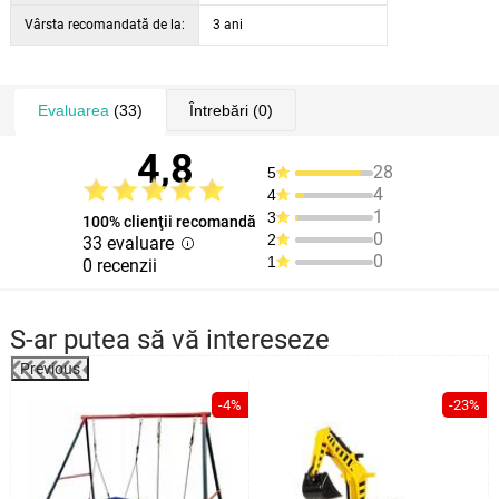
Vârsta recomandată de la:
3 ani
Evaluarea
(33)
Întrebări
(0)
4,8
28
5
4
4
1
3
100% clienţii recomandă
0
2
33 evaluare
0
1
0 recenzii
S-ar putea să vă intereseze
Previous
%
-4%
-23%