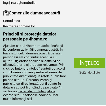
Îngrijirea așternuturilor
Comenzile dumneavoastră
Contul meu
Revizuirea comenzilor
Reclamaţii
Principii și protecția datelor
Retragere de la contract
personale pe 4home.ro
Regulile de procesare a recenziilor
Ajustăm site-ul 4home.ro astfel, încât să
fie conform activității dumneavoastră. În
baza istoricului dumneavoastră pe site,
Metode de transport
personalizăm conținutul acestuia cu
ajutorul fișierelor cookies și astfel vi se
ÎNŢELEG
afisează oferte si produse relevante. Prin
click pe butonul „Înteleg“ sunteți de acord
Metode de plată
cu utilizarea cookies pentru afișarea de
Setări detaliate
publicitate direcționatș în rețele publicitare
pe alte site-uri. Personalizarea și
publicitatea direcționată pot fi setate în
detaliu sau pot fi oricând dezactivate în
Magazin de încredere
secțiunea
Setări de confidențialiate
Aceste site-uri folosesc cookie's. Mai
multe informaţii
aici
.