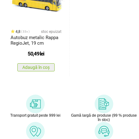
4,8
stoc epuizat
33x
Autobuz metalic Rappa
RegioJet, 19 cm
50,49
lei
Adaugă în coș
Transport gratuit peste 999 lei
Gamă largă de produse (99 % produse
în stoc)