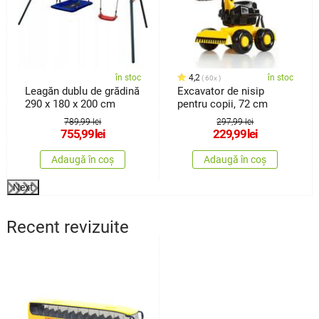
în stoc
4,2
în stoc
60x
Leagăn dublu de grădină
Excavator de nisip
290 x 180 x 200 cm
pentru copii, 72 cm
789,99 lei
297,99 lei
755,99
lei
229,99
lei
Adaugă în coș
Adaugă în coș
Next
Recent revizuite