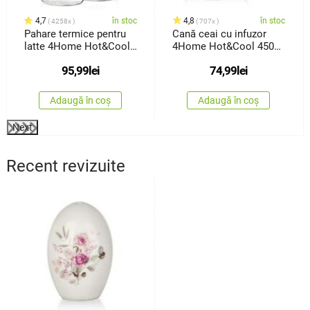
4,7
în stoc
4,8
în stoc
4258x
707x
Pahare termice pentru
Cană ceai cu infuzor
latte 4Home Hot&Cool
4Home Hot&Cool 450
410ml, 2 buc.
ml
95,99
lei
74,99
lei
Adaugă în coș
Adaugă în coș
Next
Recent revizuite