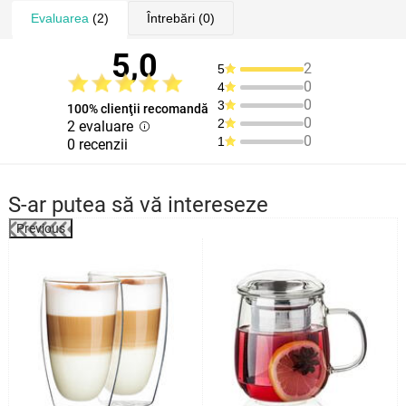
Evaluarea
(2)
Întrebări
(0)
5,0
2
5
0
4
0
3
100% clienţii recomandă
0
2
2 evaluare
0
1
0 recenzii
S-ar putea să vă intereseze
Previous
%