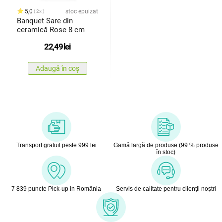
5,0
stoc epuizat
2x
Banquet Sare din
ceramică Rose 8 cm
22,49
lei
Adaugă în coș
Transport gratuit peste 999 lei
Gamă largă de produse (99 % produse
în stoc)
7 839 puncte Pick-up in România
Servis de calitate pentru clienţii noştri