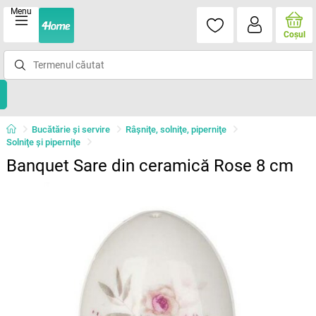
Menu
Coşul
Bucătărie și servire
Râşniţe, solniţe, piperniţe
Solniţe şi piperniţe
Banquet Sare din ceramică Rose 8 cm