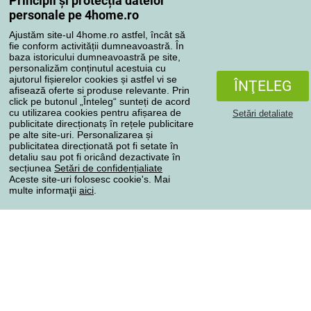
Principii și protecția datelor
Contul meu
personale pe 4home.ro
Revizuirea comenzilor
Ajustăm site-ul 4home.ro astfel, încât să
Reclamaţii
fie conform activității dumneavoastră. În
Retragere de la contract
baza istoricului dumneavoastră pe site,
personalizăm conținutul acestuia cu
Regulile de procesare a recenziilor
ajutorul fișierelor cookies și astfel vi se
ÎNŢELEG
afisează oferte si produse relevante. Prin
click pe butonul „Înteleg“ sunteți de acord
Metode de transport
cu utilizarea cookies pentru afișarea de
Setări detaliate
publicitate direcționatș în rețele publicitare
pe alte site-uri. Personalizarea și
publicitatea direcționată pot fi setate în
Metode de plată
detaliu sau pot fi oricând dezactivate în
secțiunea
Setări de confidențialiate
Aceste site-uri folosesc cookie's. Mai
multe informaţii
aici
.
Magazin de încredere
Protecţia datelor cu caracter personal