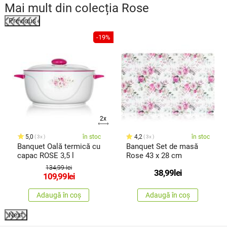
Mai mult din colecția
Rose
Previous
-19%
2x
5,0
în stoc
4,2
în stoc
3x
3x
Banquet Oală termică cu
Banquet Set de masă
capac ROSE 3,5 l
Rose 43 x 28 cm
134,99 lei
38,99
lei
109,99
lei
Adaugă în coș
Adaugă în coș
Next