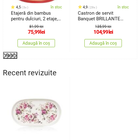
4,5
în stoc
4,9
în stoc
3x
29x
Etajeră din bambus
Castron de servit
pentru dulciuri, 2 etaje,
Banquet BRILLANTE
roșu
Bambus, 31,5 x 4 cm
81,99 lei
135,99 lei
75,99
lei
104,99
lei
Adaugă în coș
Adaugă în coș
Next
Recent revizuite