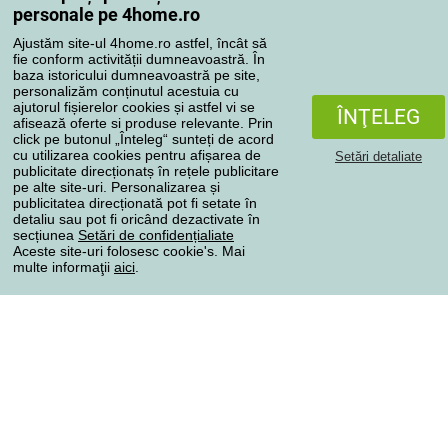
Contul meu
personale pe 4home.ro
Revizuirea comenzilor
Ajustăm site-ul 4home.ro astfel, încât să
Reclamaţii
fie conform activității dumneavoastră. În
Retragere de la contract
baza istoricului dumneavoastră pe site,
personalizăm conținutul acestuia cu
Regulile de procesare a recenziilor
ajutorul fișierelor cookies și astfel vi se
ÎNŢELEG
afisează oferte si produse relevante. Prin
click pe butonul „Înteleg“ sunteți de acord
Metode de transport
cu utilizarea cookies pentru afișarea de
Setări detaliate
publicitate direcționatș în rețele publicitare
pe alte site-uri. Personalizarea și
publicitatea direcționată pot fi setate în
Metode de plată
detaliu sau pot fi oricând dezactivate în
secțiunea
Setări de confidențialiate
Aceste site-uri folosesc cookie's. Mai
multe informaţii
aici
.
Magazin de încredere
Protecţia datelor cu caracter personal