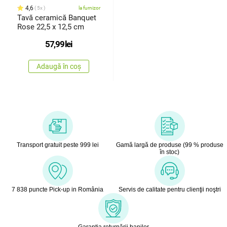
4,6
5x
la furnizor
Tavă ceramică Banquet
Rose 22,5 x 12,5 cm
57,99
lei
Adaugă în coș
Transport gratuit peste 999 lei
Gamă largă de produse (99 % produse
în stoc)
7 838 puncte Pick-up in România
Servis de calitate pentru clienţii noştri
Garanţia returnării banilor