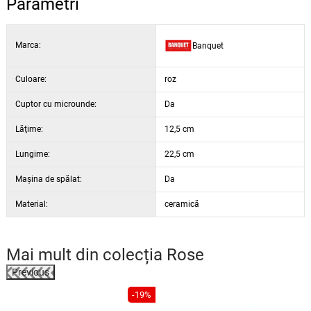
Parametri
Marca:
Banquet
Culoare:
roz
Cuptor cu microunde:
Da
Lăţime:
12,5 cm
Lungime:
22,5 cm
Maşina de spălat:
Da
Material:
ceramică
Mai mult din colecția
Rose
Previous
-19%