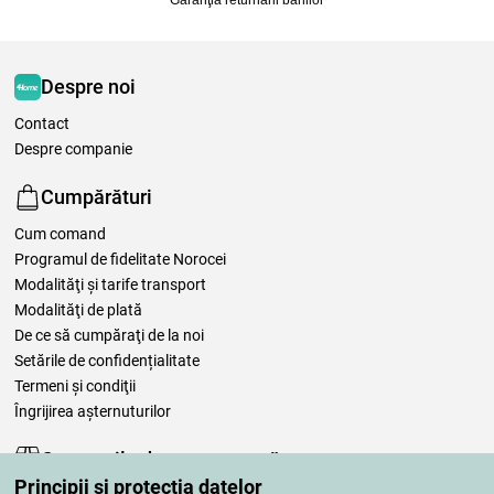
Despre noi
Contact
Despre companie
Cumpărături
Cum comand
Programul de fidelitate Norocei
Modalităţi şi tarife transport
Modalităţi de plată
De ce să cumpăraţi de la noi
Setările de confidențialitate
Termeni şi condiţii
Îngrijirea așternuturilor
Comenzile dumneavoastră
Principii și protecția datelor