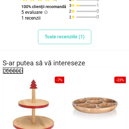
1
3
100% clienţii recomandă
0
2
5 evaluare
0
1
1 recenzii
Toate recenziile (1)
S-ar putea să vă intereseze
Previous
%
-7%
-23%