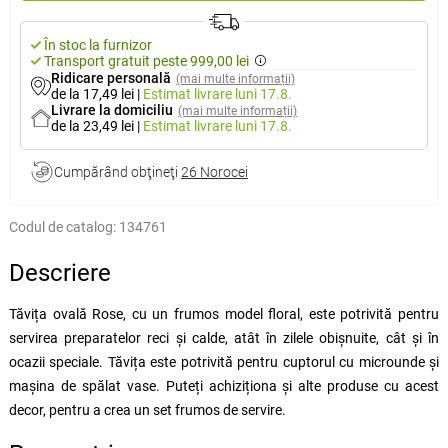
În stoc la furnizor
Transport gratuit peste 999,00 lei
Ridicare personală
(mai multe informații)
de la 17,49 lei
|
Estimat livrare
luni 17.8.
Livrare la domiciliu
(mai multe informații)
de la 23,49 lei
|
Estimat livrare
luni 17.8.
Cumpărând obţineţi
26 Norocei
Codul de catalog:
134761
Descriere
Tăvița ovală Rose, cu un frumos model floral, este potrivită pentru
servirea preparatelor reci și calde, atât în zilele obișnuite, cât și în
ocazii speciale. Tăvița este potrivită pentru cuptorul cu microunde și
mașina de spălat vase. Puteți achiziționa și alte produse cu acest
decor, pentru a crea un set frumos de servire.