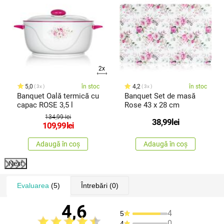
2x
5,0
în stoc
4,2
în stoc
3x
3x
Banquet Oală termică cu
Banquet Set de masă
capac ROSE 3,5 l
Rose 43 x 28 cm
134,99 lei
38,99
lei
109,99
lei
Adaugă în coș
Adaugă în coș
Next
Evaluarea
(5)
Întrebări
(0)
4,6
4
5
0
4