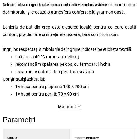
schimbarea lenjeriei și asigură o utilizare confortabilă.
Combinația elegantă de culori gri și alb se potrivește ușor cu interiorul
dormitorului și creează o atmosferă confortabilă și armonioasă.
Lenjeria de pat din crep este alegerea ideală pentru cei care caută
confort, practicitate și întreținere ușoară, fără compromisuri.
Îngrijire:
respectați simbolurile de îngrijire indicate pe eticheta textilă
spălare la 40 °C (program delicat)
recomandăm spălarea pe dos, cu fermoarul închis
uscare în uscător la temperatură scăzută
Conținutul pachetului:
Nu călcați
1× husă pentru plapumă 140 × 200 cm
1× husă pentru pernă: 70 × 90 cm
Mai mult
Parametri
Marca:
Bellatex