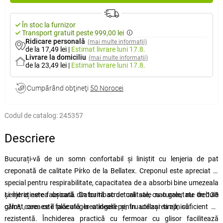
În stoc la furnizor
Transport gratuit peste 999,00 lei
Ridicare personală
(mai multe informații)
de la 17,49 lei
|
Estimat livrare
luni 17.8.
Livrare la domiciliu
(mai multe informații)
de la 23,49 lei
|
Estimat livrare
luni 17.8.
Cumpărând obţineţi
50 Norocei
Codul de catalog:
245357
Descriere
Bucurați-vă de un somn confortabil și liniștit cu lenjeria de pat
creponată de calitate Pírko de la Bellatex. Creponul este apreciat în
special pentru respirabilitate, capacitatea de a absorbi bine umezeala
și întreținerea ușoară. Datorită structurii sale naturale, nu trebuie
Lenjeria este fabricată din bumbac de calitate, cu o greutate de 135
călcat, ceea ce îl face alegerea ideală pentru utilizarea zilnică.
g/m², care este plăcută la atingere și, în același timp, suficient de
rezistentă. Închiderea practică cu fermoar cu glisor facilitează