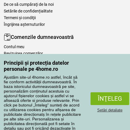
De ce să cumpăraţi de la noi
Setările de confidențialitate
Termeni şi condiţii
Îngrijirea așternuturilor
Comenzile dumneavoastră
Contul meu
Revizuirea comenzilor
Reclamaţii
Principii și protecția datelor
Retragere de la contract
personale pe 4home.ro
Regulile de procesare a recenziilor
Ajustăm site-ul 4home.ro astfel, încât să
fie conform activității dumneavoastră. În
baza istoricului dumneavoastră pe site,
Metode de transport
personalizăm conținutul acestuia cu
ajutorul fișierelor cookies și astfel vi se
ÎNŢELEG
afisează oferte si produse relevante. Prin
click pe butonul „Înteleg“ sunteți de acord
Metode de plată
cu utilizarea cookies pentru afișarea de
Setări detaliate
publicitate direcționatș în rețele publicitare
pe alte site-uri. Personalizarea și
publicitatea direcționată pot fi setate în
detaliu sau pot fi oricând dezactivate în
Magazin de încredere