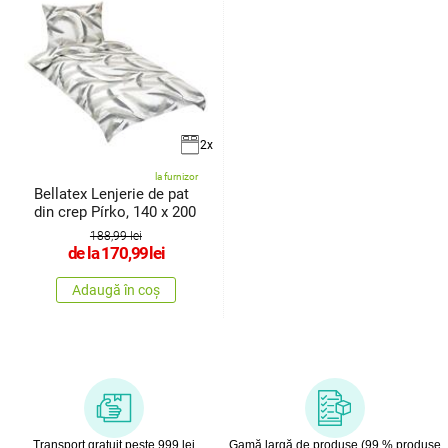
2x
la furnizor
Bellatex Lenjerie de pat
din crep Pírko, 140 x 200
188,99 lei
de la
170,99
lei
Adaugă în coș
Transport gratuit peste 999 lei
Gamă largă de produse (99 % produse