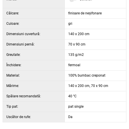
Călcare:
finisare de neșifonare
Culoare:
gri
Dimensiuni cuvertură:
140 x 200 cm
Dimensiuni pernă:
70 x 90 cm
Greutate:
135 g/m2
Închidere:
fermoal
Material:
100% bumbac creponat
Mărime:
140 x 200 cm, 70 x 90 cm
Spălare recomandată:
40 °C
Tip pat:
pat single
Uscător de rufe:
Da