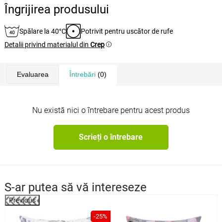
Îngrijirea produsului
Spălare la 40°C
Potrivit pentru uscător de rufe
Detalii privind materialul din
Crep
Evaluarea
Întrebări
(0)
Nu există nici o întrebare pentru acest produs
Scrieți o întrebare
S-ar putea să vă intereseze
Previous
%
-25%