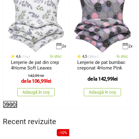
2x
2x
4,6
în stoc
4,5
în stoc
11x
331x
Lenjerie de pat din crep
Lenjerie de pat bumbac
4Home Soft Leaves
creponat 4Home Pink
142,99 lei
de la
142,99
lei
de la
106,99
lei
Adaugă în coș
Adaugă în coș
Next
Recent revizuite
-10%