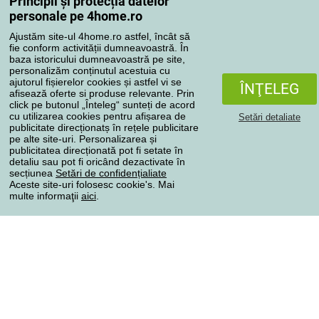
Principii și protecția datelor
Contul meu
personale pe 4home.ro
Revizuirea comenzilor
Ajustăm site-ul 4home.ro astfel, încât să
Reclamaţii
fie conform activității dumneavoastră. În
Retragere de la contract
baza istoricului dumneavoastră pe site,
personalizăm conținutul acestuia cu
Regulile de procesare a recenziilor
ajutorul fișierelor cookies și astfel vi se
ÎNŢELEG
afisează oferte si produse relevante. Prin
click pe butonul „Înteleg“ sunteți de acord
Metode de transport
cu utilizarea cookies pentru afișarea de
Setări detaliate
publicitate direcționatș în rețele publicitare
pe alte site-uri. Personalizarea și
publicitatea direcționată pot fi setate în
Metode de plată
detaliu sau pot fi oricând dezactivate în
secțiunea
Setări de confidențialiate
Aceste site-uri folosesc cookie's. Mai
multe informaţii
aici
.
Magazin de încredere
Protecţia datelor cu caracter personal