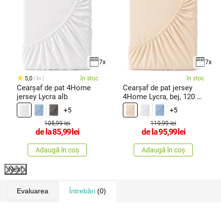
7x
7x
5,0
în stoc
în stoc
3x
Cearșaf de pat 4Home
Cearșaf de pat jersey
jersey Lycra alb
4Home Lycra, bej, 120 x
200
+5
+5
105,99 lei
119,99 lei
de la
85,99
lei
de la
95,99
lei
Adaugă în coș
Adaugă în coș
Next
Evaluarea
Întrebări
(0)