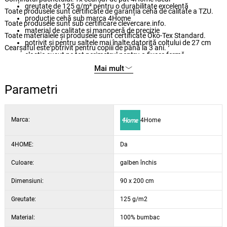
greutate de 125 g/m² pentru o durabilitate excelentă
Toate produsele sunt certificate de garanția cehă de calitate a TZU.
producție cehă sub marca 4Home
Toate produsele sunt sub certificare clevercare.info.
material de calitate și manoperă de precizie
Toate materialele și produsele sunt certificate Öko-Tex Standard.
potrivit și pentru saltele mai înalte datorită colțului de 27 cm
Cearșaful este potrivit pentru copiii de până la 3 ani.
elastic cusut pe tot perimetrul pentru o fixare fermă
elasticul este CERTIFICAT BUREAU VERITAS
Mai mult
întreținere ușoară prin spălare la 60 °C
Parametri
potrivit pentru uscarea cu mașina de uscat la programul delicat
culori subtile și elegante
Marca:
4Home
4HOME:
Da
Culoare:
galben închis
Dimensiuni:
90 x 200 cm
Greutate:
125 g/m2
Material:
100% bumbac