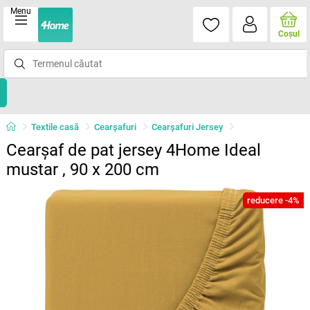
Menu
Coşul
Textile casă
Cearșafuri
Cearșafuri Jersey
Cearșaf de pat jersey 4Home Ideal
mustar , 90 x 200 cm
reducere -4%