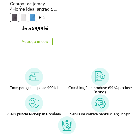
Cearșaf de jersey
4Home Ideal antracit, 70
x 140
+13
de la
59,99
lei
Adaugă în coș
Transport gratuit peste 999 lei
Gamă largă de produse (99 % produse
în stoc)
7 843 puncte Pick-up in România
Servis de calitate pentru clienţii noştri