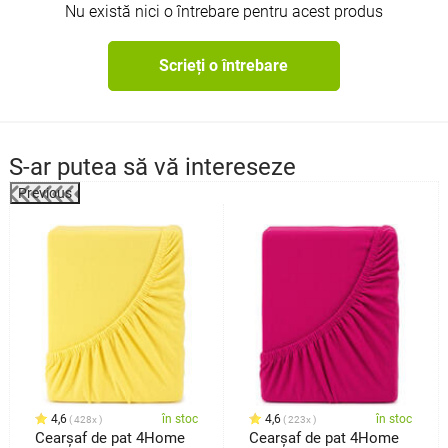
Nu există nici o întrebare pentru acest produs
Scrieți o întrebare
S-ar putea să vă intereseze
Previous
4,6
în stoc
4,6
în stoc
428x
223x
Cearşaf de pat 4Home
Cearşaf de pat 4Home