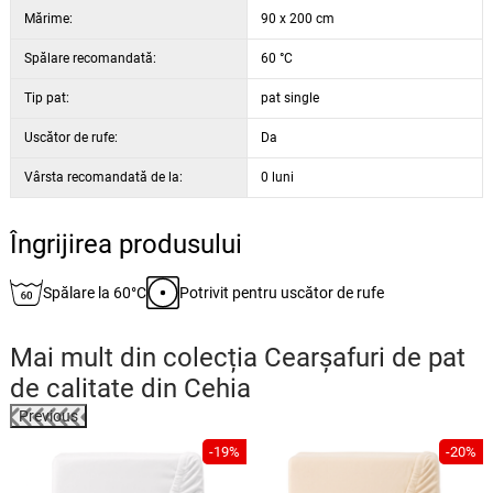
Mărime:
90 x 200 cm
Spălare recomandată:
60 °C
Tip pat:
pat single
Uscător de rufe:
Da
Vârsta recomandată de la:
0 luni
Îngrijirea produsului
Spălare la 60°C
Potrivit pentru uscător de rufe
Mai mult din colecția
Cearșafuri de pat
de calitate din Cehia
Previous
%
-19%
-20%