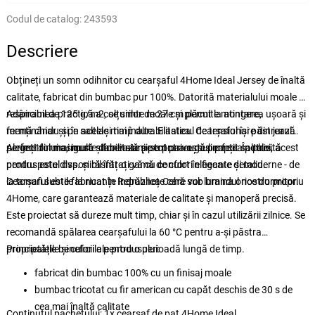
Codul de catalog:
243593
Descriere
Obțineți un somn odihnitor cu cearșaful 4Home Ideal Jersey de înaltă
calitate, fabricat din bumbac pur 100%. Datorită materialului moale și
respirabil de 125 g/m2, se simte moale și plăcut la atingere,
Adâncimea practică a colțurilor de 27 cm permite montarea ușoară și
menținându-și în același timp durabilitatea. Cearșaful își păstrează
fermă chiar și pe saltele mai înalte. Elasticul de tensionare din jurul
perfect forma, nu se șifonează și se potrivește perfect saltelei.
perimetrului asigură stabilitate pe tot parcursul nopții. În plus, acest
Alegeți din mai multe dimensiuni pentru a o găsi pe cea potrivită
produs este disponibil într-o gamă de culori elegante și moderne - de
pentru patul dvs. și răsfățați-vă cu confort în fiecare detaliu.
la tonuri subtile la nuanțe îndrăznețe care vor lumina orice dormitor.
Cearșaful este fabricat în Republica Cehă sub brandul nostru propriu
4Home, care garantează materiale de calitate și manoperă precisă.
Este proiectat să dureze mult timp, chiar și în cazul utilizării zilnice. Se
recomandă spălarea cearșafului la 60 °C pentru a-și păstra
proprietățile și culorile pentru o perioadă lungă de timp.
Principalele beneficii ale produsului:
fabricat din bumbac 100% cu un finisaj moale
bumbac tricotat cu fir american cu capăt deschis de 30 s de
cea mai înaltă calitate
Conținutul pachetului: 1x cearșaf de pat 4Home Ideal