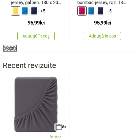
jersey, galben, 180 x 200
bumbac jersey, roz, 180
cm
x 200 cm
+5
+5
95,99
lei
95,99
lei
Adaugă în coș
Adaugă în coș
Next
Recent revizuite
8x
în stoc