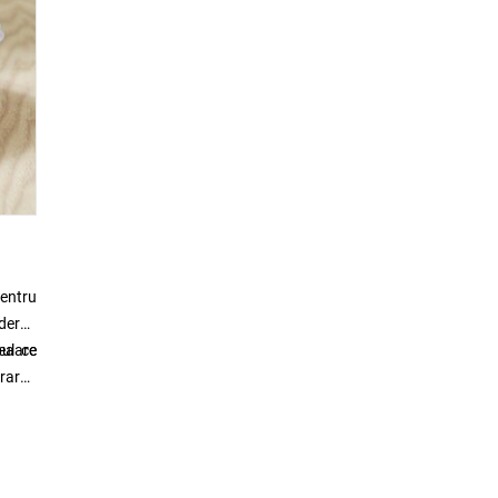
pentru
iderea
ulare
eea ce
trarea