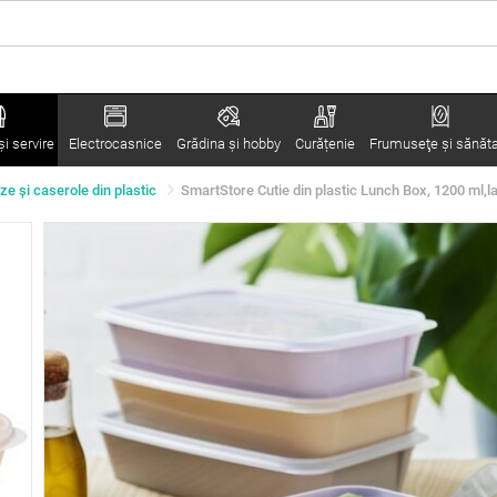
i servire
Electrocasnice
Grădina şi hobby
Curățenie
Frumuseţe şi sănăt
ze şi caserole din plastic
SmartStore Cutie din plastic Lunch Box, 1200 ml,la