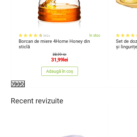
oc
în stoc
362x
Borcan de miere 4Home Honey din
Set de do
sticlă
și linguri
38,99 lei
31,99
lei
Adaugă în coș
Next
Recent revizuite