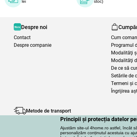
lei
stoc)
Despre noi
Cumpăr
Contact
Cum coma
Despre companie
Programul de
Modalităţi ş
Modalităţi d
De ce să cu
Setările de 
Termeni şi c
Îngrijirea aș
Metode de transport
Principii și protecția datelor 
Ajustăm site-ul 4home.ro astfel, încât s
personalizăm conținutul acestuia cu ajuto