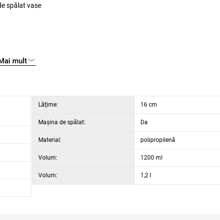
de spălat vase
Mai mult
e pune în congelator și în cuptorul cu microunde
Lăţime:
16 cm
Maşina de spălat:
Da
Material:
polipropilenă
Volum:
1200 ml
Volum:
1,2 l