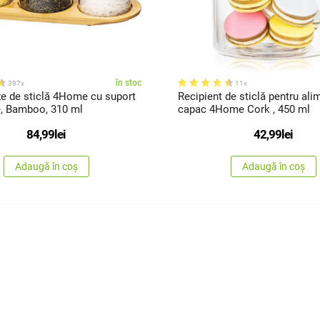
în stoc
397x
11x
ze de sticlă 4Home cu suport
Recipient de sticlă pentru ali
țe, Bamboo, 310 ml
capac 4Home Cork , 450 ml
84,99
lei
42,99
lei
Adaugă în coș
Adaugă în coș