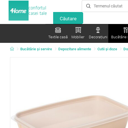
confortul
casei tale
Textile casă
Mobilier
Decorațiuni
Bucătărie ș
Bucătărie și servire
Depozitare alimente
Cutii şi doze
Do