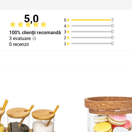
5,0
3
5
0
4
0
3
100% clienţii recomandă
0
2
3 evaluare
0
1
0 recenzii