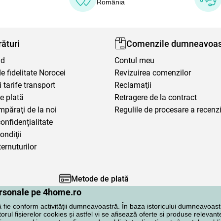
România
ături
Comenzile dumneavoas
nd
Contul meu
 fidelitate Norocei
Revizuirea comenzilor
i tarife transport
Reclamaţii
e plată
Retragere de la contract
mpăraţi de la noi
Regulile de procesare a recenzi
confidențialitate
ondiţii
ternuturilor
Metode de plată
personale pe 4home.ro
ă fie conform activității dumneavoastră. În baza istoricului dumneavoast
rul fișierelor cookies și astfel vi se afisează oferte si produse relevante