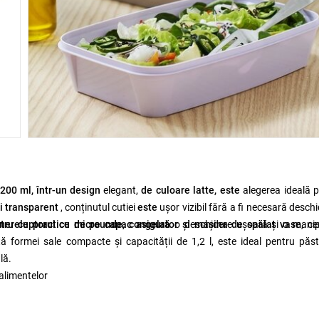
1200 ml,
într-un design
elegant,
de culoare latte, este
alegerea ideală 
i transparent
, conținutul cutiei
este
ușor vizibil fără a fi necesară desch
ntru cuptorul cu microunde, congelator și mașina de spălat vase
nerele practice de pe capac asigură
o deschidere ușoară și o manip
, c
tă formei sale compacte și capacității de 1,2 l, este ideal pentru păs
lă.
alimentelor