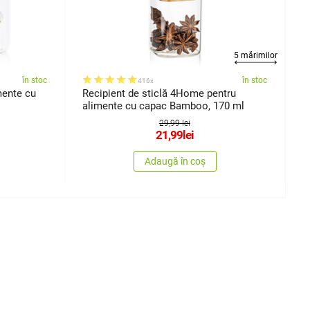
5 mărimilor
în stoc
în stoc
416x
mente cu
Recipient de sticlă 4Home pentru
S
alimente cu capac Bamboo, 170 ml
6
29,99 lei
21,99
lei
Adaugă în coș