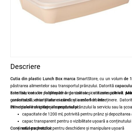
Descriere
Cutia din plastic Lunch Box marca
SmartStore, cu un volum
de 
păstrarea alimentelor sau transportul prânzului. Datorită
capaculu
acesteia, ceea ce facilitează organizarea și utilizarea zilnică.
Este fabricat din polipropilenă de calitate, care este
potrivit pe
Mâ
confortabilă, chiar și atunci când cutia este fierbinte.
garantează versatilitate maximă și confort în întreținere. Datori
alimentelor în frigider și transportul prânzului la serviciu sau la școa
Principalele avantaje ale produsului:
capacitate de 1200 ml, potrivită pentru prânz și depozitarea 
capac transparent pentru o vizibilitate ușoară a conținutului
Conținutul pachetului:
mânere practice pentru deschidere și manipulare ușoară