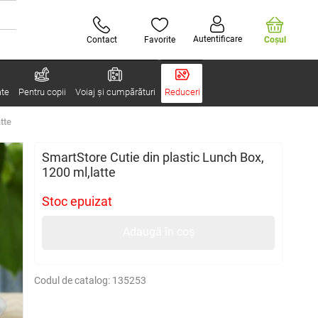
Autentificare
Contact
Favorite
Coşul
ate
Pentru copii
Voiaj și cumpărături
Reduceri
tte
SmartStore Cutie din plastic Lunch Box,
1200 ml,latte
Stoc epuizat
Adaugă în coș
Codul de catalog:
135253