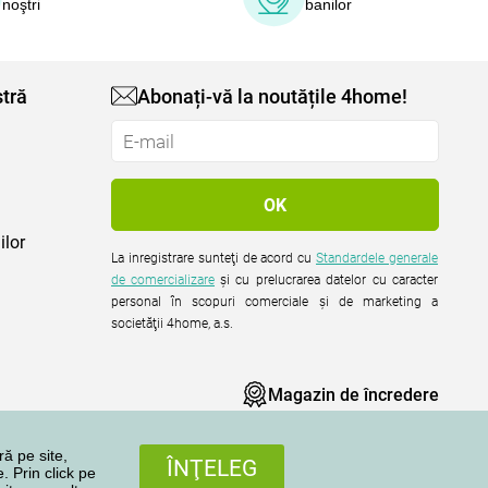
noştri
banilor
tră
Abonați-vă la noutățile 4home!
ilor
La inregistrare sunteţi de acord cu
Standardele generale
de comercializare
şi cu prelucrarea datelor cu caracter
personal în scopuri comerciale şi de marketing a
societăţii 4home, a.s.
Magazin de încredere
ră pe site,
ÎNŢELEG
. Prin click pe