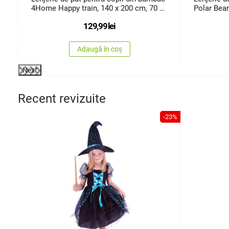
4Home Happy train, 140 x 200 cm, 70 x
Polar Bear
90 cm
129,99
lei
Adaugă în coș
Next
Recent revizuite
-23%