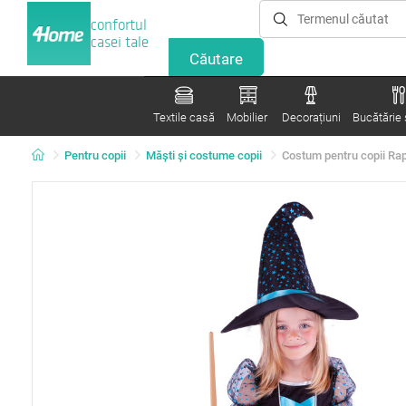
confortul
casei tale
Textile casă
Mobilier
Decorațiuni
Bucătărie ș
Pentru copii
Măști și costume copii
Costum pentru copii Ra