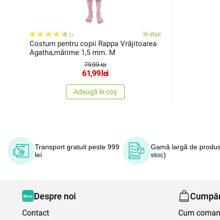
în stoc
2x
Costum pentru copii Rappa Vrăjitoarea
Agatha,mărime 1,5 mm. M
79,99 lei
61,99
lei
Adaugă în coș
Transport gratuit peste 999
Gamă largă de produs
lei
stoc)
Despre noi
Cumpăr
Contact
Cum coma