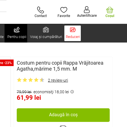
Autentificare
Contact
Favorite
Coşul
ate
Pentru copii
Voiaj și cumpărături
Reduceri
Costum pentru copii Rappa Vrăjitoarea
re -23%
Agatha,mărime 1,5 mm. M
2 review-uri
79,99 lei
economisiţi 18,00 lei
61,99 lei
Adaugă în coș