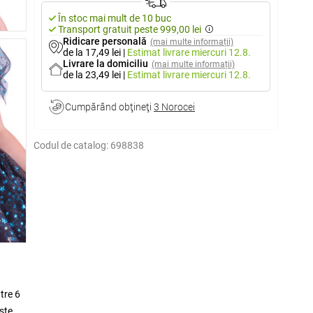
În stoc mai mult de 10 buc
Transport gratuit peste 999,00 lei
Ridicare personală
(mai multe informații)
de la 17,49 lei
|
Estimat livrare
miercuri 12.8.
Livrare la domiciliu
(mai multe informații)
de la 23,49 lei
|
Estimat livrare
miercuri 12.8.
Cumpărând obţineţi
3 Norocei
Codul de catalog:
698838
tre 6
este