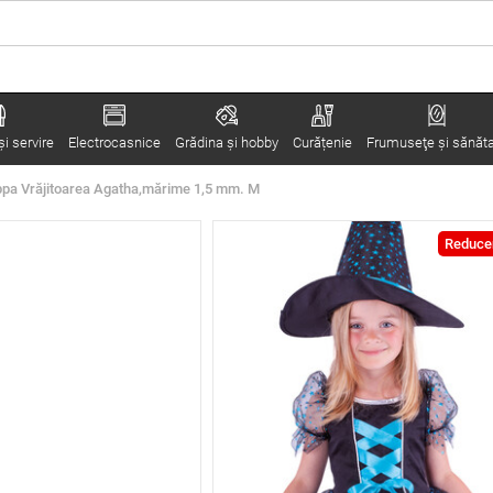
i servire
Electrocasnice
Grădina şi hobby
Curățenie
Frumuseţe şi sănăt
ppa Vrăjitoarea Agatha,mărime 1,5 mm. M
Reduce