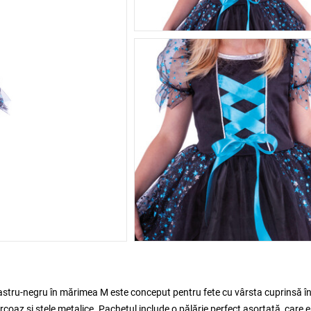
astru-negru în mărimea M este conceput pentru fete cu vârsta cuprinsă în
coaz și stele metalice. Pachetul include o pălărie perfect asortată, care 