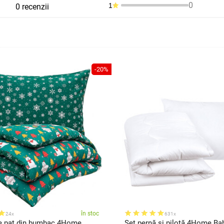
0
1
0 recenzii
-20%
în stoc
24x
631x
de pat din bumbac 4Home
Set pernă și pilotă 4Home Ba