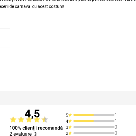
ecerii de carnaval cu acest costum!
4,5
1
5
1
4
0
3
100% clienţii recomandă
0
2
2 evaluare