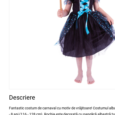
Descriere
Fantastic costum de carnaval cu motiv de vrăjitoare! Costumul alb
- 8 ani (116 - 128 cm). Rochia este decorată cu panglică albastră tur