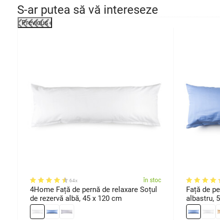
S-ar putea să vă intereseze
Previous
oc
în stoc
64x
y
4Home Față de pernă de relaxare Soțul
Față de p
de rezervă albă, 45 x 120 cm
albastru, 