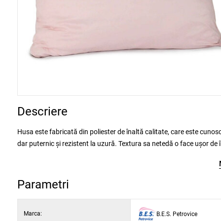
Descriere
Husa este fabricată din poliester de înaltă calitate, care este cunosc
dar puternic și rezistent la uzură. Textura sa netedă o face ușor de î
cei care caută o soluție practică și plăcută din punct de vedere este
varietate de culori.
Parametri
Marca:
B.E.S. Petrovice