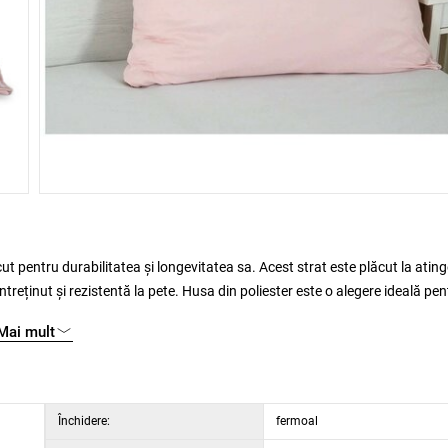
ut pentru durabilitatea și longevitatea sa. Acest strat este plăcut la ating
ntreținut și rezistentă la pete. Husa din poliester este o alegere ideală pen
tic pentru a-și înveseli dormitorul sau camera. Husa este disponibilă într-o
Mai mult
Închidere:
fermoal