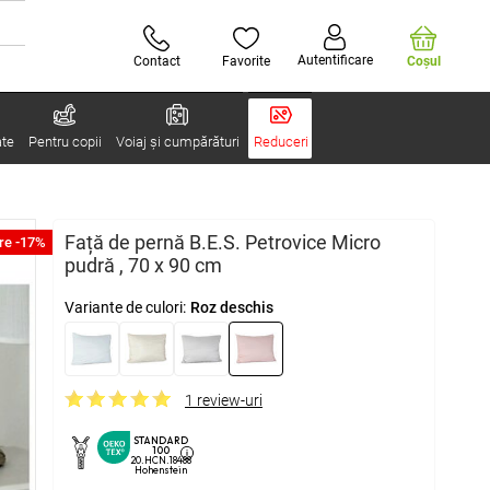
Autentificare
Contact
Favorite
Coşul
ate
Pentru copii
Voiaj și cumpărături
Reduceri
Față de pernă B.E.S. Petrovice Micro
re -17%
pudră , 70 x 90 cm
Variante de culori:
Roz deschis
1 review-uri
STANDARD
100
20.HCN.18488
Hohenstein