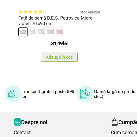
stoc epuizat
1x
Față de pernă B.E.S. Petrovice Micro
violet, 70 x90 cm
31,49
lei
Adaugă în coș
Transport gratuit peste 999
Gamă largă de produs
lei
stoc)
Despre noi
Cumpăr
Contact
Cum coma