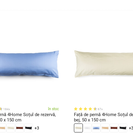
în stoc
184x
67x
ernă 4Home Soțul de rezervă,
Față de pernă 4Home Soțul de
50 x 150 cm
bej, 50 x 150 cm
+3
+