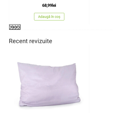
68,99
lei
Adaugă în coș
Next
Recent revizuite