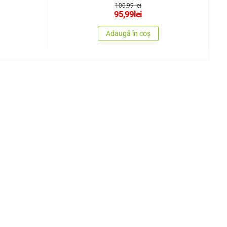
100,99 lei
95,99
lei
Adaugă în coș