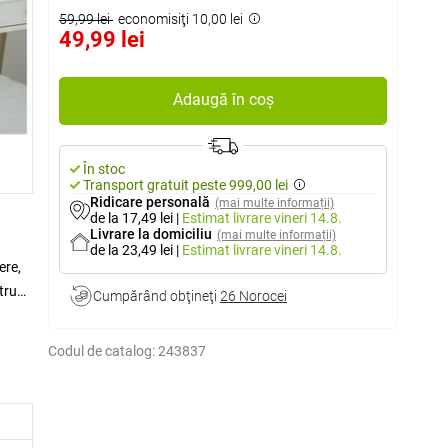
59,99 lei
economisiţi 10,00 lei
49,99 lei
Adaugă în coș
În stoc
Transport gratuit peste 999,00 lei
Ridicare personală
(mai multe informații)
de la 17,49 lei
|
Estimat livrare
vineri 14.8.
Livrare la domiciliu
(mai multe informații)
de la 23,49 lei
|
Estimat livrare
vineri 14.8.
ere,
tru
Cumpărând obţineţi
26 Norocei
Codul de catalog:
243837