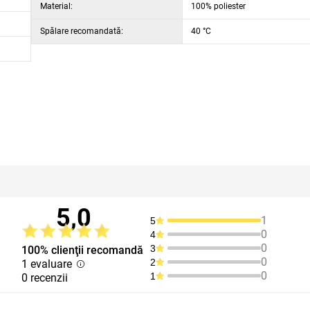
Material:
100% poliester
Spălare recomandată:
40 °C
5,0
1
5
0
4
0
3
100% clienţii recomandă
0
2
1 evaluare
0
1
0 recenzii