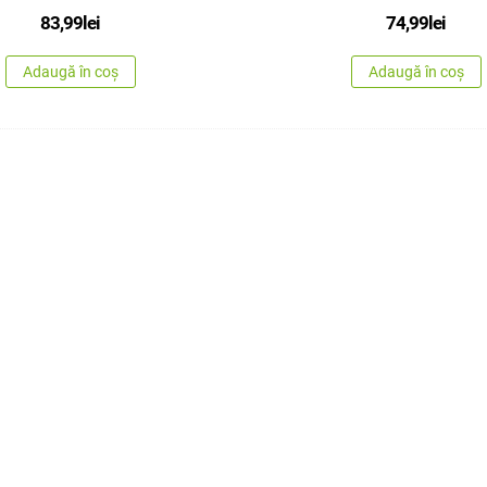
83,99
lei
74,99
lei
Adaugă în coș
Adaugă în coș