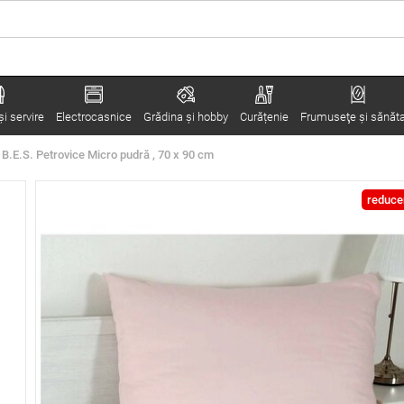
i servire
Electrocasnice
Grădina şi hobby
Curățenie
Frumuseţe şi sănăt
 B.E.S. Petrovice Micro pudră , 70 x 90 cm
reduce