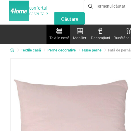
confortul
casei tale
Textile casă
Mobilier
Decorațiuni
Bucătărie ș
Textile casă
Perne decorative
Huse perne
Față de pernă