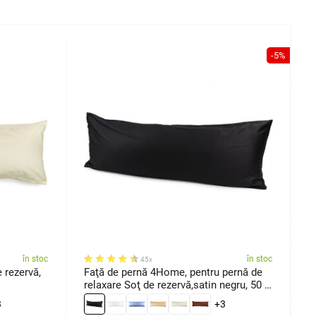
-5%
în stoc
în stoc
45x
 rezervă,
Faţă de pernă 4Home, pentru pernă de
F
relaxare Soţ de rezervă,satin negru, 50 x
p
150 cm
3
+3