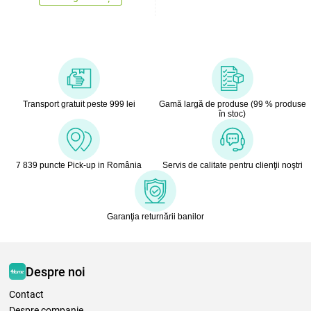
Transport gratuit peste 999 lei
Gamă largă de produse (99 % produse
în stoc)
7 839 puncte Pick-up in România
Servis de calitate pentru clienţii noştri
Garanţia returnării banilor
Despre noi
Contact
Despre companie