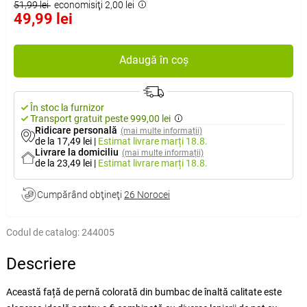
51,99 lei
economisiţi 2,00 lei
49,99 lei
Adaugă în coș
În stoc la furnizor
Transport gratuit peste 999,00 lei
Ridicare personală
(mai multe informații)
de la 17,49 lei
|
Estimat livrare
marți 18.8.
Livrare la domiciliu
(mai multe informații)
de la 23,49 lei
|
Estimat livrare
marți 18.8.
Cumpărând obţineţi
26 Norocei
Codul de catalog:
244005
Descriere
Această față de pernă colorată din bumbac de înaltă calitate este