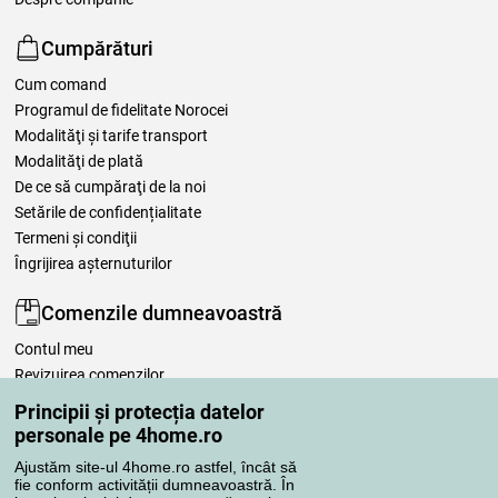
Cumpărături
Cum comand
Programul de fidelitate Norocei
Modalităţi şi tarife transport
Modalităţi de plată
De ce să cumpăraţi de la noi
Setările de confidențialitate
Termeni şi condiţii
Îngrijirea așternuturilor
Comenzile dumneavoastră
Contul meu
Revizuirea comenzilor
Reclamaţii
Principii și protecția datelor
Retragere de la contract
personale pe 4home.ro
Regulile de procesare a recenziilor
Ajustăm site-ul 4home.ro astfel, încât să
fie conform activității dumneavoastră. În