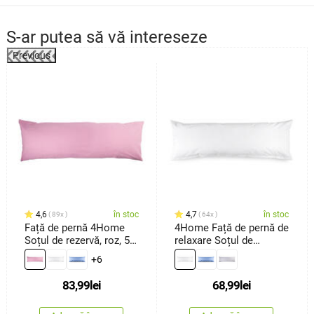
S-ar putea să vă intereseze
Previous
4,6
în stoc
4,7
în stoc
89x
64x
Față de pernă 4Home
4Home Față de pernă de
Soțul de rezervă, roz, 50
relaxare Soțul de
x 150 cm
rezervă albă, 45 x 120
+6
cm
83,99
lei
68,99
lei