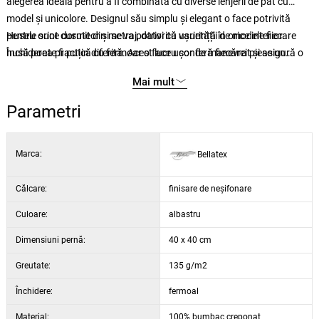
alegerea ideală pentru a fi combinată cu diverse lenjerii de pat cu
model și unicolore. Designul său simplu și elegant o face potrivită
pentru orice dormitor și se va potrivi cu ușurință în orice interior.
Husele sunt cusute din metraj, datorită varietății de modele fiecare
Închiderea practică cu fermoar o face ușor de manevrat și asigură o
husă poate fi puțin diferită. Acest lucru conferă fiecărei piese un
utilizare confortabilă.
caracter unic. Fotografia este doar pentru ilustrare
Mai mult
Parametri
Marca:
Bellatex
Călcare:
finisare de neșifonare
Culoare:
albastru
Dimensiuni pernă:
40 x 40 cm
Greutate:
135 g/m2
Închidere:
fermoal
Material:
100% bumbac creponat