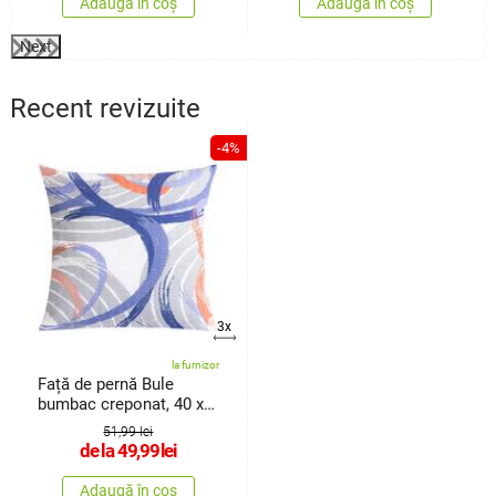
Adaugă în coș
Adaugă în coș
Next
Recent revizuite
-4%
3x
la furnizor
Față de pernă Bule
bumbac creponat, 40 x
40 cm
51,99 lei
de la
49,99
lei
Adaugă în coș