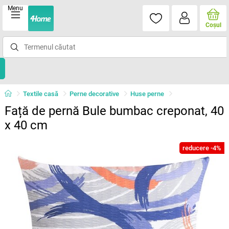
Menu
Coşul
Textile casă
Perne decorative
Huse perne
Față de pernă Bule bumbac creponat, 40
x 40 cm
reducere -4%