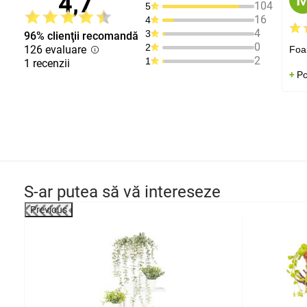
4,7
104
5
16
4
4
3
96% clienţii recomandă
0
2
126 evaluare
Foar
2
1
1 recenzii
Po
S-ar putea să vă intereseze
Previous
-38%