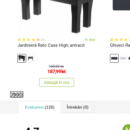
rimi
în stoc
zor
37x
x
Jardinieră Rato Case High, antracit
Ghiveci Ra
199,99 lei
187,99
lei
Adaugă în coș
Next
Evaluarea
(126)
Întrebări
(0)