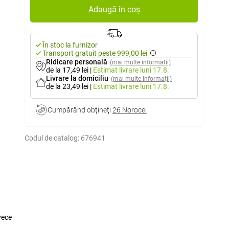
Adaugă în coș
În stoc la furnizor
Transport gratuit peste 999,00 lei
Ridicare personală
(mai multe informații)
de la 17,49 lei
|
Estimat livrare
luni 17.8.
Livrare la domiciliu
(mai multe informații)
de la 23,49 lei
|
Estimat livrare
luni 17.8.
Cumpărând obţineţi
26 Norocei
Codul de catalog:
676941
vece