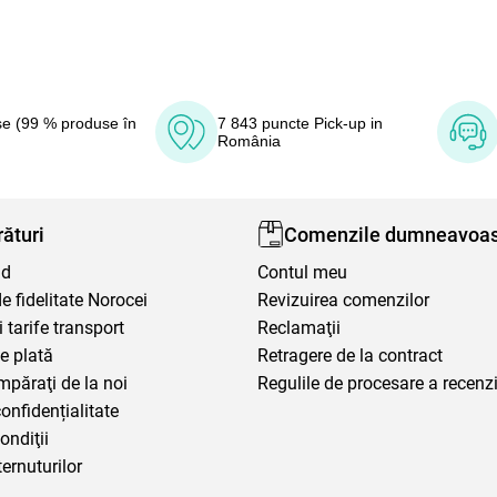
e (99 % produse în
7 843 puncte Pick-up in
România
ături
Comenzile dumneavoas
nd
Contul meu
 fidelitate Norocei
Revizuirea comenzilor
i tarife transport
Reclamaţii
e plată
Retragere de la contract
mpăraţi de la noi
Regulile de procesare a recenzi
confidențialitate
ondiţii
ternuturilor