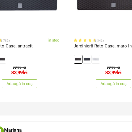
în stoc
785x
346x
to Case, antracit
Jardinieră Rato Case, maro în
99,99 lei
99,99 lei
83,99
lei
83,99
lei
Adaugă în coș
Adaugă în coș
Mariana