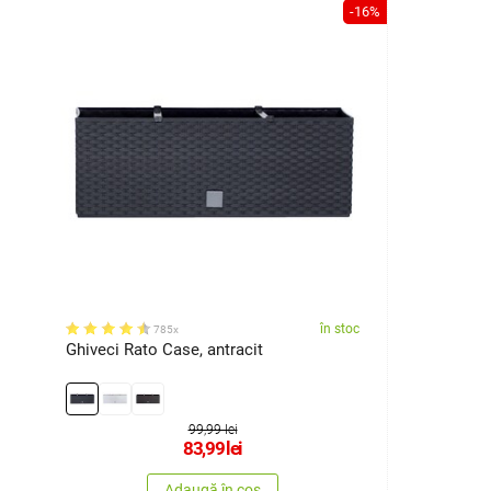
-16%
în stoc
785x
Ghiveci Rato Case, antracit
99,99 lei
83,99
lei
Adaugă în coș