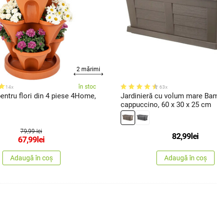
2 mărimi
în stoc
14x
63x
ntru flori din 4 piese 4Home,
Jardinieră cu volum mare Ba
cappuccino, 60 x 30 x 25 cm
79,99 lei
82,99
lei
67,99
lei
Adaugă în coș
Adaugă în coș