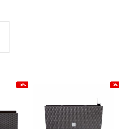
-16%
-3%