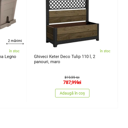
2 mărimi
în stoc
în stoc
ma Legno
Ghiveci Keter Deco Tulip 110 l, 2
G
panouri, maro
x
819,99 lei
787,99
lei
Adaugă în coș