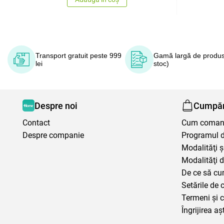
Transport gratuit peste 999
Gamă largă de produs
lei
stoc)
Despre noi
Cumpăr
Contact
Cum coma
Despre companie
Programul de
Modalităţi ş
Modalităţi d
De ce să cu
Setările de 
Termeni şi c
Îngrijirea aș