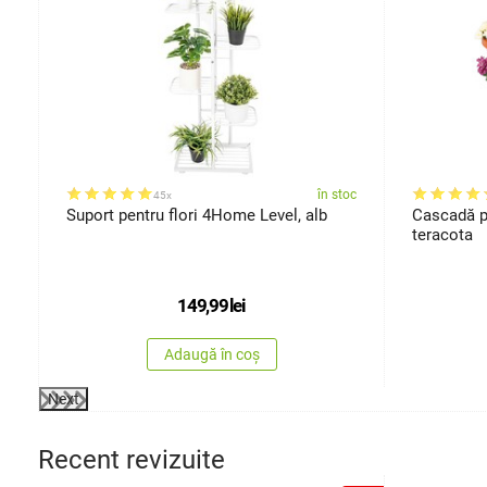
oc
în stoc
45x
Suport pentru flori 4Home Level, alb
Cascadă pe
teracota
149,99
lei
Adaugă în coș
Next
Recent revizuite