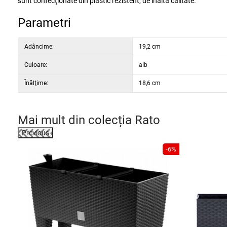
sunt confecţionate din plastic rezistent, de înaltă calitate.
Parametri
Adâncime:
19,2 cm
Culoare:
alb
Înălţime:
18,6 cm
Mai mult din colecția
Rato
Previous
-6%