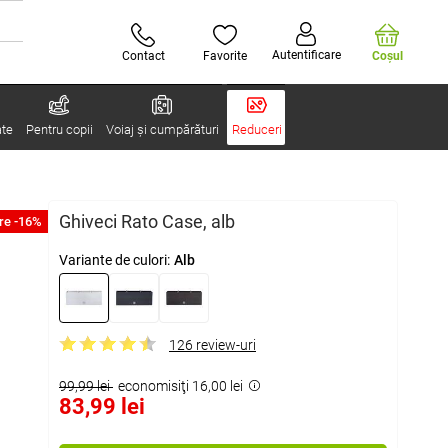
Autentificare
Contact
Favorite
Coşul
ate
Pentru copii
Voiaj și cumpărături
Reduceri
Ghiveci Rato Case, alb
re -16%
Variante de culori:
Alb
126 review-uri
99,99 lei
economisiţi 16,00 lei
83,99 lei