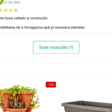
M
27. 09. 2021
te bune calitativ și constructiv.
sibilitatea de a înmagazina apă pt necesarul plantelor
Toate recenziile (1)
-15%