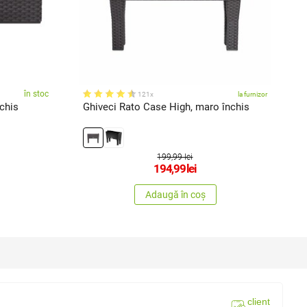
în stoc
121x
la furnizor
chis
Ghiveci Rato Case High, maro închis
R
199,99 lei
194,99
lei
Adaugă în coș
client