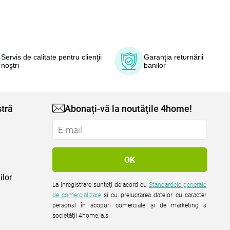
Servis de calitate pentru clienţii
Garanţia returnării
noştri
banilor
tră
Abonați-vă la noutățile 4home!
ilor
La inregistrare sunteţi de acord cu
Standardele generale
de comercializare
şi cu prelucrarea datelor cu caracter
personal în scopuri comerciale şi de marketing a
societăţii 4home, a.s.