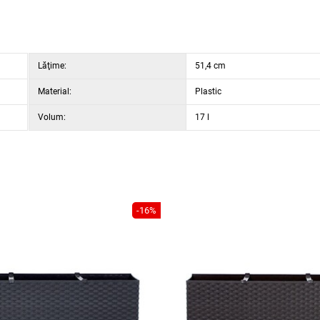
Lăţime:
51,4 cm
Material:
Plastic
Volum:
17 l
-16%