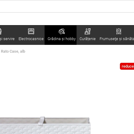
i servire
Electrocasnice
Grădina şi hobby
Curățenie
Frumuseţe şi sănăt
 Rato Case, alb
reduce