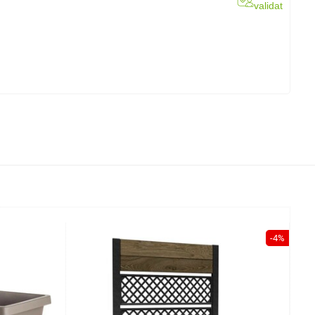
validat
-4%