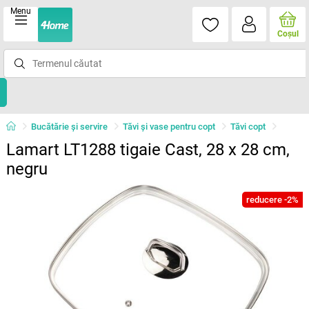
Menu
Coşul
Bucătărie și servire
Tăvi şi vase pentru copt
Tăvi copt
Lamart LT1288 tigaie Cast, 28 x 28 cm,
negru
reducere -2%