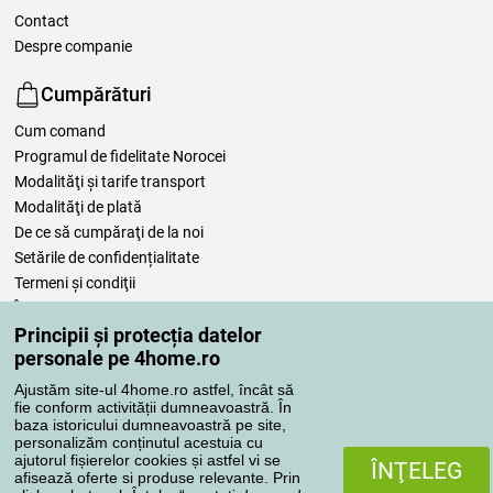
Contact
Despre companie
Cumpărături
Cum comand
Programul de fidelitate Norocei
Modalităţi şi tarife transport
Modalităţi de plată
De ce să cumpăraţi de la noi
Setările de confidențialitate
Termeni şi condiţii
Îngrijirea așternuturilor
Principii și protecția datelor
Comenzile dumneavoastră
personale pe 4home.ro
Ajustăm site-ul 4home.ro astfel, încât să
Contul meu
fie conform activității dumneavoastră. În
Revizuirea comenzilor
baza istoricului dumneavoastră pe site,
personalizăm conținutul acestuia cu
Reclamaţii
ajutorul fișierelor cookies și astfel vi se
ÎNŢELEG
Retragere de la contract
afisează oferte si produse relevante. Prin