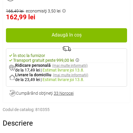
166,49 lei
economisiţi 3,50 lei
162,99 lei
Adaugă în coș
În stoc la furnizor
Transport gratuit peste 999,00 lei
Ridicare personală
(mai multe informații)
de la 17,49 lei
|
Estimat livrare
joi 13.8.
Livrare la domiciliu
(mai multe informații)
de la 23,49 lei
|
Estimat livrare
joi 13.8.
Cumpărând obţineţi
33 Norocei
Codul de catalog:
810355
Descriere