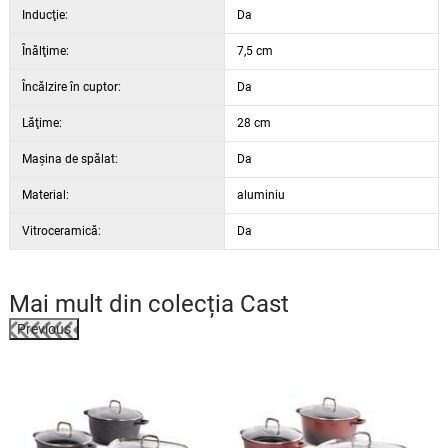
Inducţie:
Da
Înălţime:
7,5 cm
Încălzire în cuptor:
Da
Lăţime:
28 cm
Maşina de spălat:
Da
Material:
aluminiu
Vitroceramică:
Da
Mai mult din colecția
Cast
Previous
%