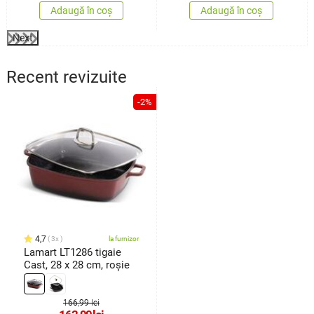
Adaugă în coș
Adaugă în coș
Next
Recent revizuite
-2%
4,7
3x
la furnizor
Lamart LT1286 tigaie
Cast, 28 x 28 cm, roșie
166,99 lei