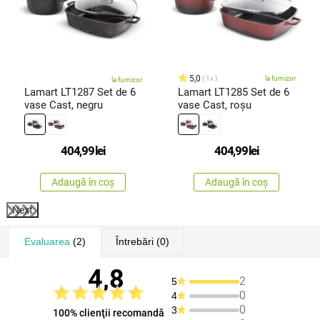
5,0
1x
la furnizor
la furnizor
Lamart LT1287 Set de 6
Lamart LT1285 Set de 6
vase Cast, negru
vase Cast, roșu
404,99
lei
404,99
lei
Adaugă în coș
Adaugă în coș
Next
Evaluarea
(2)
Întrebări
(0)
4,8
2
5
0
4
0
3
100% clienţii recomandă