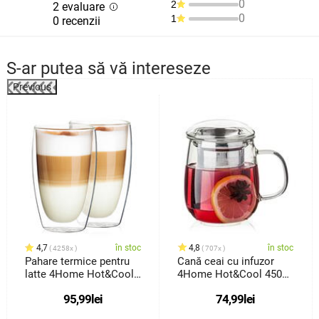
0
2
2 evaluare
0
1
0 recenzii
S-ar putea să vă intereseze
Previous
4,7
în stoc
4,8
în stoc
4258x
707x
Pahare termice pentru
Cană ceai cu infuzor
latte 4Home Hot&Cool
4Home Hot&Cool 450
410ml, 2 buc.
ml
95,99
lei
74,99
lei