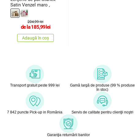
Satin Venzel maro ,
204,99 lei
de la
185,99
lei
Adaugă în coș
Transport gratuit peste 999 lei
Gamă largă de produse (99 % produse
în stoc)
7 842 puncte Pick-up in România
Servis de calitate pentru clienţii noştri
Garanţia returnării banilor