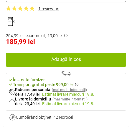
1 review-uri
204,99 lei
economisiţi 19,00 lei
185,99 lei
Adaugă în coș
În stoc la furnizor
Transport gratuit peste 999,00 lei
Ridicare personală
(mai multe informații)
de la 17,49 lei
|
Estimat livrare
miercuri 19.8.
Livrare la domiciliu
(mai multe informații)
de la 23,49 lei
|
Estimat livrare
miercuri 19.8.
Cumpărând obţineţi
42 Norocei