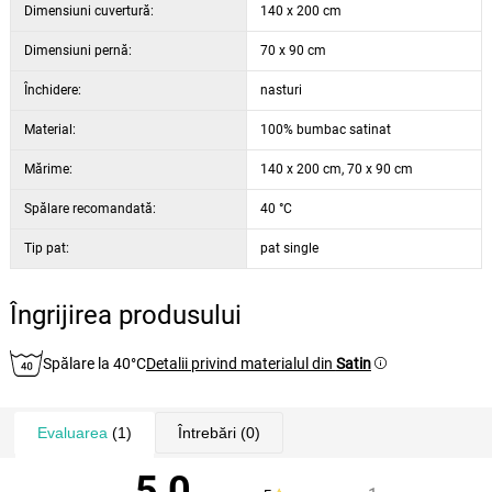
Dimensiuni cuvertură:
140 x 200 cm
Dimensiuni pernă:
70 x 90 cm
Închidere:
nasturi
Material:
100% bumbac satinat
Mărime:
140 x 200 cm, 70 x 90 cm
Spălare recomandată:
40 °C
Tip pat:
pat single
Îngrijirea produsului
Spălare la 40°C
Detalii privind materialul din
Satin
Evaluarea
(1)
Întrebări
(0)
5,0