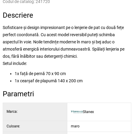
Codul de catalog:
241720
Descriere
Sofisticare și design impresionant pe o lenjerie de pat cu două fețe
perfect coordonată. Cu acest model reversibil puteți schimba
aspectul în voie. Noile tendințe moderne în maro și bej aduc o
atmosferă energică interiorului dumneavoastră. Spălați lenjeria pe
dos, fără înălbitor sau detergenți chimici.
Setul include:
1x față de pernă 70 x 90 cm
1x cearșaf de plapumă 140 x 200 cm
Parametri
Marca:
Stanex
Culoare:
maro