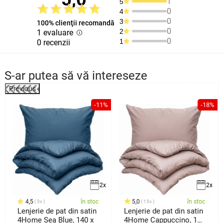
1
5
0
4
0
3
100% clienţii recomandă
0
2
1 evaluare
0
1
0 recenzii
S-ar putea să vă intereseze
Previous
-11%
-18%
2x
2x
4,5
în stoc
5,0
în stoc
3x
13x
Lenjerie de pat din satin
Lenjerie de pat din satin
4Home Sea Blue, 140 x
4Home Cappuccino, 140