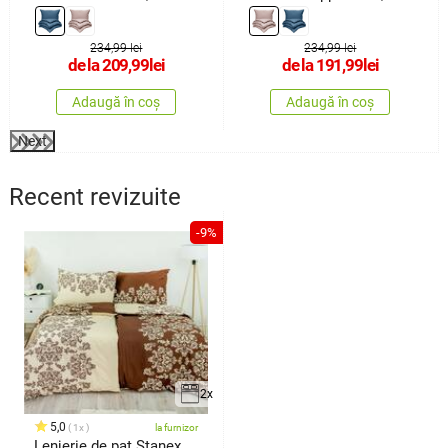
x
234,99 lei
234,99 lei
de la
209,99
lei
de la
191,99
lei
Adaugă în coș
Adaugă în coș
Next
Recent revizuite
-9%
2x
5,0
1x
la furnizor
Lenjerie de pat Stanex