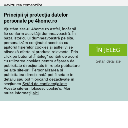
Revizuirea comenzilor
Reclamaţii
Principii și protecția datelor
Retragere de la contract
personale pe 4home.ro
Regulile de procesare a recenziilor
Ajustăm site-ul 4home.ro astfel, încât să
fie conform activității dumneavoastră. În
baza istoricului dumneavoastră pe site,
Metode de transport
personalizăm conținutul acestuia cu
ajutorul fișierelor cookies și astfel vi se
ÎNŢELEG
afisează oferte si produse relevante. Prin
click pe butonul „Înteleg“ sunteți de acord
Metode de plată
cu utilizarea cookies pentru afișarea de
Setări detaliate
publicitate direcționatș în rețele publicitare
pe alte site-uri. Personalizarea și
publicitatea direcționată pot fi setate în
detaliu sau pot fi oricând dezactivate în
Magazin de încredere
secțiunea
Setări de confidențialiate
Aceste site-uri folosesc cookie's. Mai
multe informaţii
aici
.
Protecţia datelor cu caracter personal