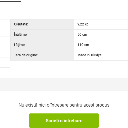
Greutate:
9,22 kg
Înălţime:
50 cm
Lăţime:
110 cm
Țara de origine:
Made in Türkiye
Nu există nici o întrebare pentru acest produs
Scrieți o întrebare