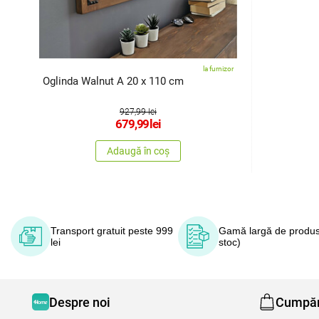
la furnizor
Oglinda Walnut A 20 x 110 cm
927,99 lei
679,99
lei
Adaugă în coș
Transport gratuit peste 999
Gamă largă de produs
lei
stoc)
Despre noi
Cumpăr