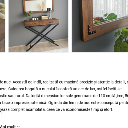
 nuc. Această oglindă, realizată cu maximă precizie și atenție la detalii, 
re. Culoarea bogată a nucului îi conferă un aer de lux, astfel încât se
r, rustic sau rural. Datorită dimensiunilor sale generoase de 110 cm lățime, 
 face o impresie puternică. Oglinda din lemn de nuc este concepută pentr
 livrează complet asamblată, ceea ce vă economisește timp și efort.
m
Mai mult