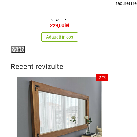
taburetTre
234,99 lei
229,00
lei
Adaugă în coș
Next
Recent revizuite
-27%