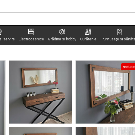
i servire
Electrocasnice
Grădina şi hobby
Curățenie
Frumuseţe şi sănăt
reduce