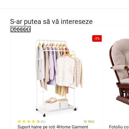
S-ar putea să vă intereseze
Previous
-23%
-3%
oc
în stoc
93x
Suport haine pe roți 4Home Garment
Fotoliu co