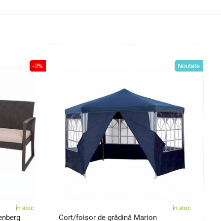
-3%
Noutate
în stoc
în stoc
enberg
Cort/foișor de grădină Marion
T