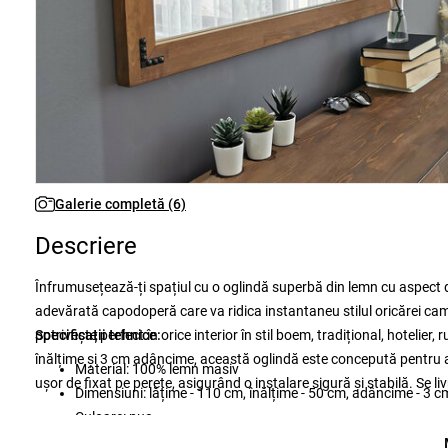
Galerie completă (6)
Descriere
Înfrumusețează-ți spațiul cu o oglindă superbă din lemn cu aspect de
adevărată capodoperă care va ridica instantaneu stilul oricărei came
potrivește perfect în orice interior în stil boem, tradițional, hotelie
Specificații tehnice:
înălțime și 3 cm adâncime, această oglindă este concepută pentru a
Material: 100% lemn masiv
ușor de fixat pe perete, asigurând o instalare sigură și stabilă. Se
Dimensiuni: lățime - 110 cm, înălțime - 50 cm, adâncime - 3 c
Culoare: nuc
Instalare: Poate fi fixat pe perete