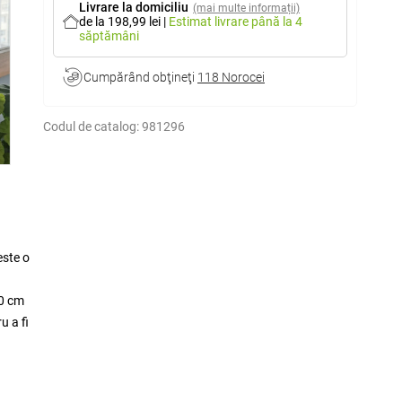
Livrare la domiciliu
(mai multe informații)
de la 198,99 lei
|
Estimat livrare
până la 4
săptămâni
Cumpărând obţineţi
118 Norocei
Codul de catalog:
981296
este o
50 cm
u a fi