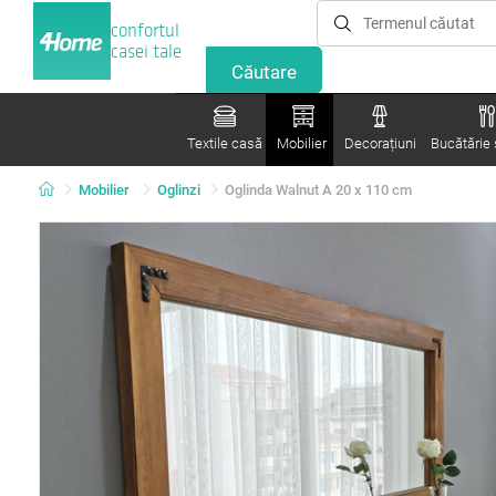
confortul
casei tale
Textile casă
Mobilier
Decorațiuni
Bucătărie ș
Mobilier
Oglinzi
Oglinda Walnut A 20 x 110 cm