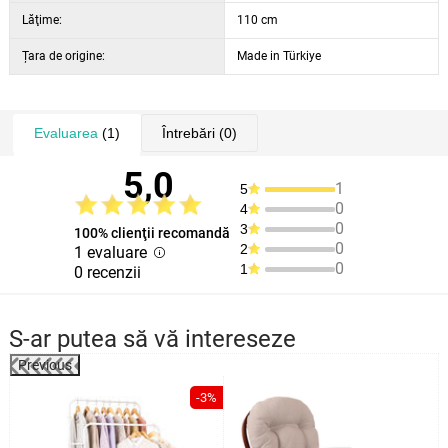
Lăţime:
110 cm
Țara de origine:
Made in Türkiye
Evaluarea
(1)
Întrebări
(0)
5,0
1
5
0
4
0
3
100% clienţii recomandă
0
2
1 evaluare
0
1
0 recenzii
S-ar putea să vă intereseze
Previous
%
-3%