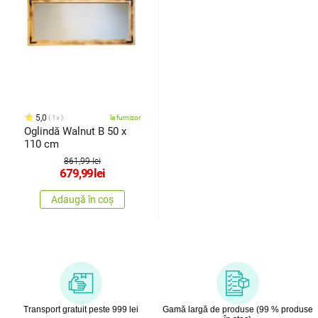
5,0
1x
la furnizor
Oglindă Walnut B 50 x
110 cm
861,99 lei
679,99
lei
Adaugă în coș
Transport gratuit peste 999 lei
Gamă largă de produse (99 % produse