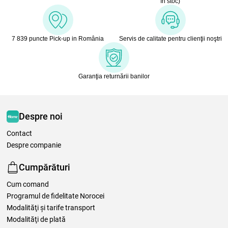
în stoc)
7 839 puncte Pick-up in România
Servis de calitate pentru clienţii noştri
Garanţia returnării banilor
Despre noi
Contact
Despre companie
Cumpărături
Cum comand
Programul de fidelitate Norocei
Modalităţi şi tarife transport
Modalităţi de plată