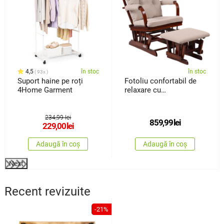
4,5
în stoc
în stoc
93x
Suport haine pe roți
Fotoliu confortabil de
4Home Garment
relaxare cu
taburetTreviso, maro
închis
234,99 lei
859,99
lei
229,00
lei
Adaugă în coș
Adaugă în coș
Next
Recent revizuite
-21%