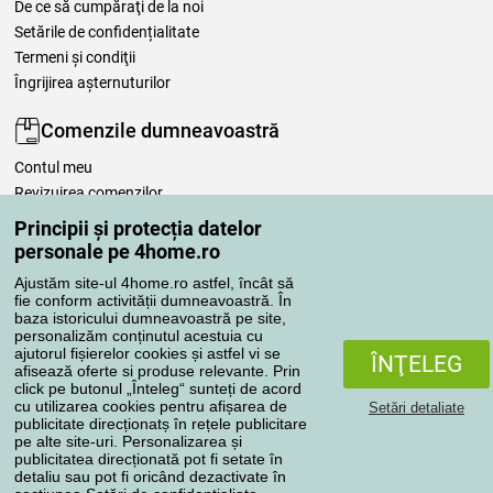
De ce să cumpăraţi de la noi
Setările de confidențialitate
Termeni şi condiţii
Îngrijirea așternuturilor
Comenzile dumneavoastră
Contul meu
Revizuirea comenzilor
Reclamaţii
Principii și protecția datelor
Retragere de la contract
personale pe 4home.ro
Regulile de procesare a recenziilor
Ajustăm site-ul 4home.ro astfel, încât să
fie conform activității dumneavoastră. În
baza istoricului dumneavoastră pe site,
Metode de transport
personalizăm conținutul acestuia cu
ajutorul fișierelor cookies și astfel vi se
ÎNŢELEG
afisează oferte si produse relevante. Prin
click pe butonul „Înteleg“ sunteți de acord
Metode de plată
cu utilizarea cookies pentru afișarea de
Setări detaliate
publicitate direcționatș în rețele publicitare
pe alte site-uri. Personalizarea și
publicitatea direcționată pot fi setate în
detaliu sau pot fi oricând dezactivate în
Magazin de încredere