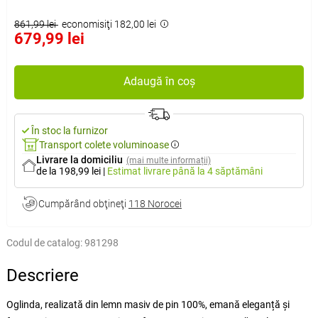
861,99 lei
economisiţi 182,00 lei
679,99 lei
Adaugă în coș
În stoc la furnizor
Transport colete voluminoase
Livrare la domiciliu
(mai multe informații)
de la 198,99 lei
|
Estimat livrare
până la 4 săptămâni
Cumpărând obţineţi
118 Norocei
Codul de catalog:
981298
Descriere
Oglinda, realizată din lemn masiv de pin 100%, emană eleganță și