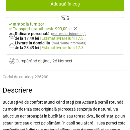
Adaugă în coș
În stoc la furnizor
Transport gratuit peste 999,00 lei
Ridicare personală
(mai multe informații)
de la 17,49 lei
|
Estimat livrare
luni 17.8.
Livrare la domiciliu
(mai multe informații)
de la 23,49 lei
|
Estimat livrare
luni 17.8.
Cumpărând obţineţi
26 Norocei
Codul de catalog:
226290
Descriere
Bucurați-vă de confort atunci când stați jos! Această pernă rotundă
cu motiv de Piza este originală și creează senzația de natural. Va
aduce un aer proaspăt în bucătăria sau terasa dvs., fie că stați pe un
scaun tare sau direct pe pământ, în casă sau afară. Husa pernei este