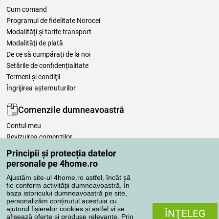
Cum comand
Programul de fidelitate Norocei
Modalităţi şi tarife transport
Modalităţi de plată
De ce să cumpăraţi de la noi
Setările de confidențialitate
Termeni şi condiţii
Îngrijirea așternuturilor
Comenzile dumneavoastră
Contul meu
Revizuirea comenzilor
Reclamaţii
Principii și protecția datelor
Retragere de la contract
personale pe 4home.ro
Regulile de procesare a recenziilor
Ajustăm site-ul 4home.ro astfel, încât să
fie conform activității dumneavoastră. În
baza istoricului dumneavoastră pe site,
Metode de transport
personalizăm conținutul acestuia cu
ajutorul fișierelor cookies și astfel vi se
ÎNŢELEG
afisează oferte si produse relevante. Prin