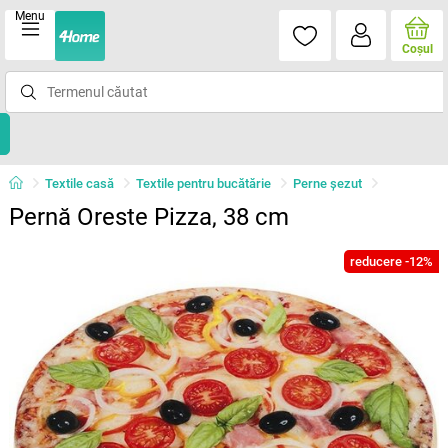
Menu
Coşul
Textile casă
Textile pentru bucătărie
Perne şezut
Pernă Oreste Pizza, 38 cm
reducere -12%