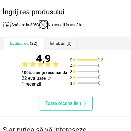
Îngrijirea produsului
Spălare la 30°C
Nu uscați în uscător
Evaluarea
(22)
Întrebări
(0)
4,9
22
5
0
4
0
3
100% clienţii recomandă
0
2
22 evaluare
0
1
1 recenzii
Toate recenziile (1)
S-ar putea să vă intereseze