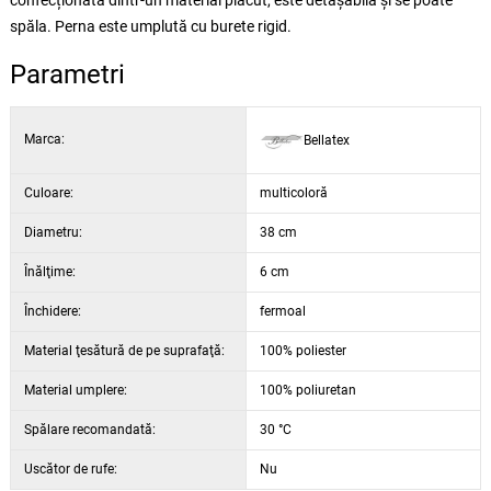
confecționată dintr-un material plăcut, este detașabilă și se poate
spăla. Perna este umplută cu burete rigid.
Parametri
Marca:
Bellatex
Culoare:
multicoloră
Diametru:
38 cm
Înălţime:
6 cm
Închidere:
fermoal
Material ţesătură de pe suprafaţă:
100% poliester
Material umplere:
100% poliuretan
Spălare recomandată:
30 °C
Uscător de rufe:
Nu