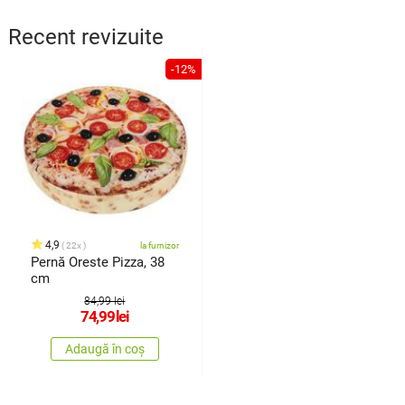
Recent revizuite
-12%
4,9
22x
la furnizor
Pernă Oreste Pizza, 38
cm
84,99 lei
74,99
lei
Adaugă în coș