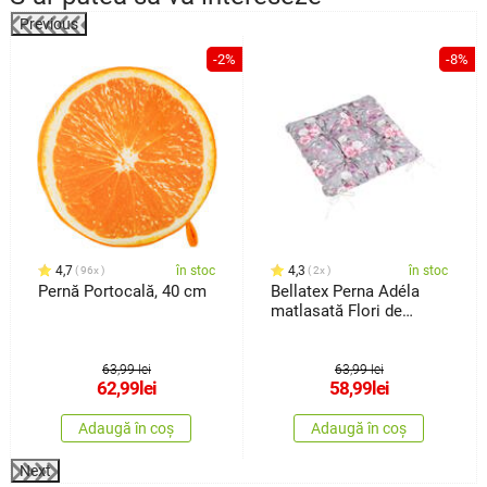
Previous
-2%
-8%
4,7
în stoc
4,3
în stoc
96x
2x
Pernă Portocală, 40 cm
Bellatex Perna Adéla
matlasată Flori de
trandafir roz, 40 x 40 cm
63,99 lei
63,99 lei
62,99
lei
58,99
lei
Adaugă în coș
Adaugă în coș
Next