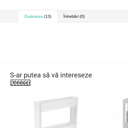
Evaluarea
(13)
Întrebări
(0)
S-ar putea să vă intereseze
Previous
-57%