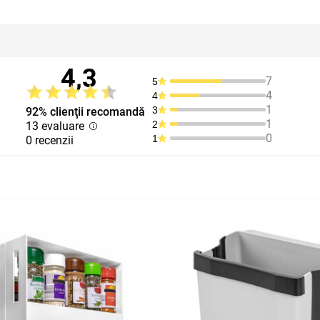
4,3
7
5
4
4
1
3
92% clienţii recomandă
1
2
13 evaluare
0
1
0 recenzii