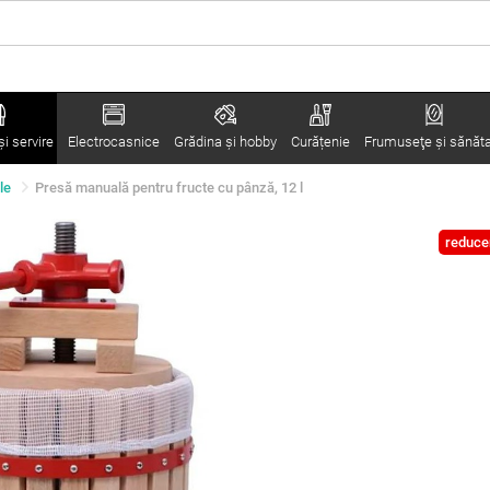
i servire
Electrocasnice
Grădina şi hobby
Curățenie
Frumuseţe şi sănăt
le
Presă manuală pentru fructe cu pânză, 12 l
reduce