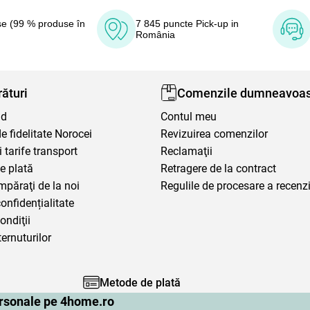
e (99 % produse în
7 845 puncte Pick-up in
România
ături
Comenzile dumneavoas
nd
Contul meu
 fidelitate Norocei
Revizuirea comenzilor
i tarife transport
Reclamaţii
e plată
Retragere de la contract
mpăraţi de la noi
Regulile de procesare a recenzi
confidențialitate
ondiţii
ternuturilor
Metode de plată
personale pe 4home.ro