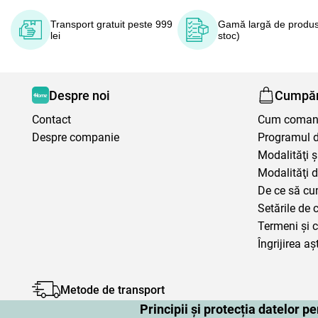
Transport gratuit peste 999
Gamă largă de produs
lei
stoc)
Despre noi
Cumpăr
Contact
Cum coma
Despre companie
Programul de
Modalităţi ş
Modalităţi d
De ce să cu
Setările de 
Termeni şi c
Îngrijirea aș
Metode de transport
Principii și protecția datelor 