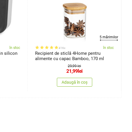
5 mărimilor
în stoc
în stoc
416x
n silicon
Recipient de sticlă 4Home pentru
M
alimente cu capac Bamboo, 170 ml
29,99 lei
21,99
lei
Adaugă în coș