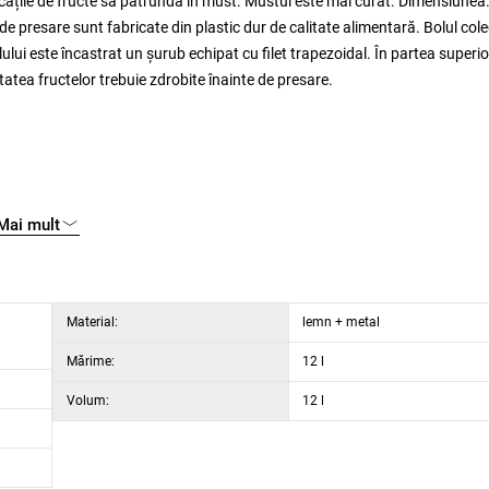
ucățile de fructe să pătrundă în must. Mustul este mai curat. Dimensiunea
 de presare sunt fabricate din plastic dur de calitate alimentară. Bolul col
lului este încastrat un șurub echipat cu filet trapezoidal. În partea superi
atea fructelor trebuie zdrobite înainte de presare.
Mai mult
Material:
lemn + metal
Mărime:
12 l
Volum:
12 l