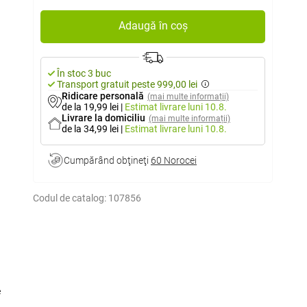
Adaugă în coș
În stoc 3 buc
Transport gratuit peste 999,00 lei
Ridicare personală
(mai multe informații)
de la 19,99 lei
|
Estimat livrare
luni 10.8.
Livrare la domiciliu
(mai multe informații)
de la 34,99 lei
|
Estimat livrare
luni 10.8.
Cumpărând obţineţi
60 Norocei
Codul de catalog:
107856
e