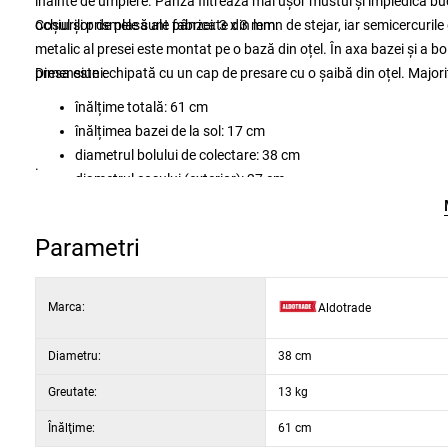
înainte de umplere. Pânza filtrează mai ușor mustul și împiedică b
ochiurilor de plasă ale pânzei: 3 x 3 mm.
Coșul și prismele sunt fabricate din lemn de stejar, iar semicercurile
metalic al presei este montat pe o bază din oțel. În axa bazei și a bo
presa este echipată cu un cap de presare cu o șaibă din oțel. Majorit
Dimensiuni:
înălțime totală: 61 cm
înălțimea bazei de la sol: 17 cm
diametrul bolului de colectare: 38 cm
.
diametrul coșului (exterior): 27 cm
înălțimea coșului de colectare: 27 cm
dimensiunea presei: 50 x 38 x 61 cm
Parametri
dimensiunea ambalajului: 39 x 39 x 60 cm
Marca:
Aldotrade
Diametru:
38 cm
Greutate:
13 kg
Înălţime:
61 cm