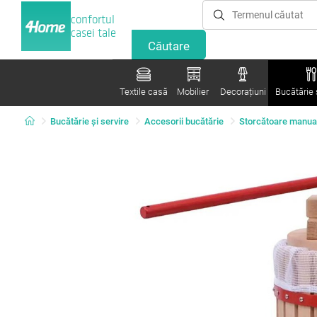
confortul
casei tale
Textile casă
Mobilier
Decorațiuni
Bucătărie ș
Bucătărie și servire
Accesorii bucătărie
Storcătoare manua