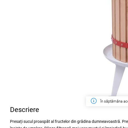
În săptămâna ac
Descriere
Presați sucul proaspăt al fructelor din grădina dumneavoastră. Pre