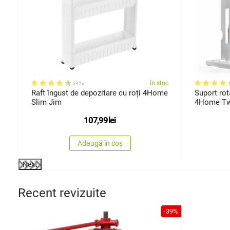
oc
în stoc
592x
Raft îngust de depozitare cu roți 4Home
Suport rot
Slim Jim
4Home Tw
107,99
lei
Adaugă în coș
Next
Recent revizuite
-39%