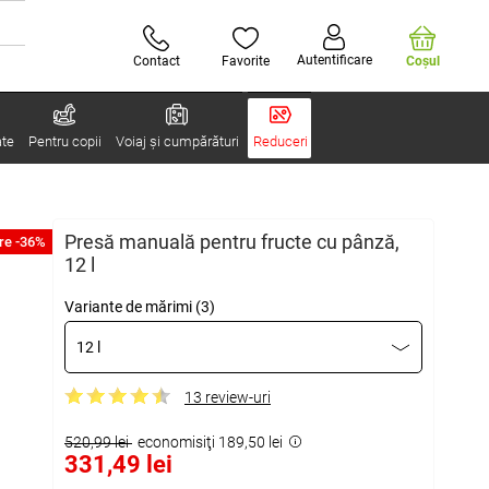
Autentificare
Contact
Favorite
Coşul
ate
Pentru copii
Voiaj și cumpărături
Reduceri
Presă manuală pentru fructe cu pânză,
re -36%
12 l
Variante de mărimi (3)
12 l
13 review-uri
520,99 lei
economisiţi 189,50 lei
331,49 lei