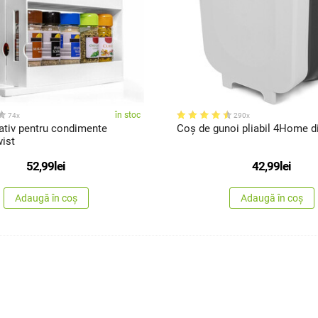
în stoc
74x
290x
ativ pentru condimente
Coș de gunoi pliabil 4Home di
ist
52,99
lei
42,99
lei
Adaugă în coș
Adaugă în coș