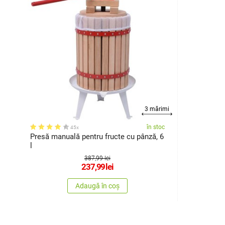
3 mărimi
în stoc
45x
Presă manuală pentru fructe cu pânză, 6
l
387,99 lei
237,99
lei
Adaugă în coș