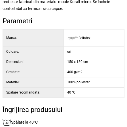
reci, este fabricat din materialul moale
Korall micro
. Se încheie
confortabil cu fermoar şi cu capse.
Parametri
Marca:
Bellatex
Culoare:
gri
Dimensiuni:
150 x 180 cm
Greutate:
400 g/m2
Material:
100% poliester
Spălare recomandată:
40 °C
Îngrijirea produsului
Spălare la 40°C