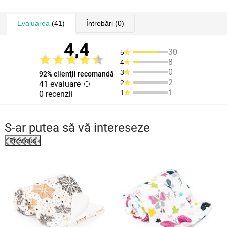
Evaluarea
(41)
Întrebări
(0)
4,4
30
5
8
4
0
3
92% clienţii recomandă
2
2
41 evaluare
1
1
0 recenzii
S-ar putea să vă intereseze
Previous
%