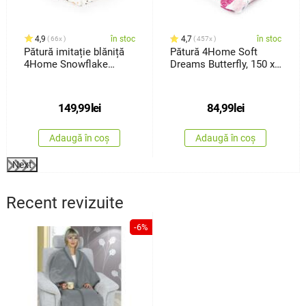
4,9
în stoc
4,7
în stoc
66x
457x
Pătură imitație blăniță
Pătură 4Home Soft
4Home Snowflake
Dreams Butterfly, 150 x
Glamour, 150 x 200 cm
200 cm
149,99
lei
84,99
lei
Adaugă în coș
Adaugă în coș
Next
Recent revizuite
-6%