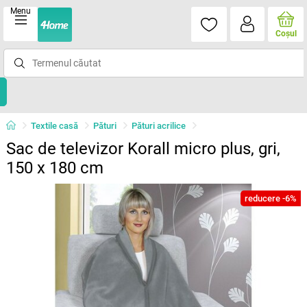
Menu
Coşul
Textile casă
Pături
Pături acrilice
Sac de televizor Korall micro plus, gri,
150 x 180 cm
reducere -6%