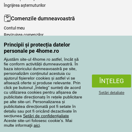
Îngrijirea așternuturilor
Comenzile dumneavoastră
Contul meu
Revizuirea comenzilor
Reclamaţii
Principii și protecția datelor
Retragere de la contract
personale pe 4home.ro
Regulile de procesare a recenziilor
Ajustăm site-ul 4home.ro astfel, încât să
fie conform activității dumneavoastră. În
baza istoricului dumneavoastră pe site,
Metode de transport
personalizăm conținutul acestuia cu
ajutorul fișierelor cookies și astfel vi se
ÎNŢELEG
afisează oferte si produse relevante. Prin
click pe butonul „Înteleg“ sunteți de acord
Metode de plată
cu utilizarea cookies pentru afișarea de
Setări detaliate
publicitate direcționatș în rețele publicitare
pe alte site-uri. Personalizarea și
publicitatea direcționată pot fi setate în
detaliu sau pot fi oricând dezactivate în
Magazin de încredere
secțiunea
Setări de confidențialiate
Aceste site-uri folosesc cookie's. Mai
multe informaţii
aici
.