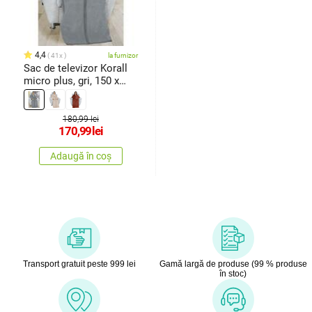
4,4
41x
la furnizor
Sac de televizor Korall
micro plus, gri, 150 x
180 cm
180,99 lei
170,99
lei
Adaugă în coș
Transport gratuit peste 999 lei
Gamă largă de produse (99 % produse
în stoc)