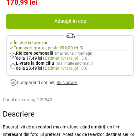
170,99 lei
Adaugă în coș
În stoc la furnizor
Transport gratuit peste 999,00 lei
Ridicare personală
(mai multe informații)
de la 17,49 lei
|
Estimat livrare
joi 13.8.
Livrare la domiciliu
(mai multe informații)
de la 23,49 lei
|
Estimat livrare
joi 13.8.
Cumpărând obţineţi
35 Norocei
Codul de catalog:
209543
Descriere
Bucuraţi-vă de un confort maxim atunci când urmăriţi un film
interesant din fotoliul preferat. Acest sac de televizor, destinat serilor