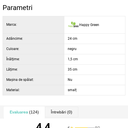
va coace mai repede decât restul preparatelor, mai târziu puteți pune
Parametri
din nou pe falcără sau în cuptor.
Marca:
Happy Green
Adâncime:
24 cm
Culoare:
negru
Înălţime:
1,5 cm
Lăţime:
35 cm
Maşina de spălat:
Nu
Material:
smalț
Evaluarea
(124)
Întrebări
(0)
4,4