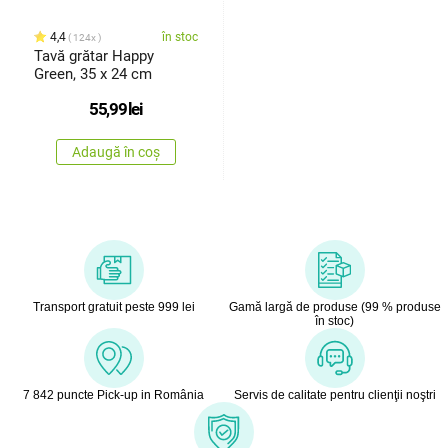
4,4
în stoc
124x
Tavă grătar Happy
Green, 35 x 24 cm
55,99
lei
Adaugă în coș
Transport gratuit peste 999 lei
Gamă largă de produse (99 % produse
în stoc)
7 842 puncte Pick-up in România
Servis de calitate pentru clienţii noştri