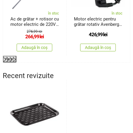
în stoc
în stoc
Ac de grătar + rotisor cu
Motor electric pentru
motor electric de 220V
grătar rotativ Avenberg
Fresca
MX-A40 220 V
276,99 lei
426,99
lei
266,99
lei
Adaugă în coș
Adaugă în coș
Next
Recent revizuite