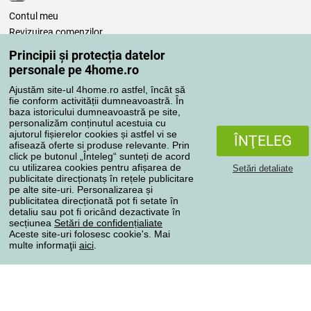
Contul meu
Revizuirea comenzilor
Reclamaţii
Principii și protecția datelor
Retragere de la contract
personale pe 4home.ro
Regulile de procesare a recenziilor
Ajustăm site-ul 4home.ro astfel, încât să
fie conform activității dumneavoastră. În
baza istoricului dumneavoastră pe site,
Metode de transport
personalizăm conținutul acestuia cu
ajutorul fișierelor cookies și astfel vi se
ÎNŢELEG
afisează oferte si produse relevante. Prin
click pe butonul „Înteleg“ sunteți de acord
Metode de plată
cu utilizarea cookies pentru afișarea de
Setări detaliate
publicitate direcționatș în rețele publicitare
pe alte site-uri. Personalizarea și
publicitatea direcționată pot fi setate în
detaliu sau pot fi oricând dezactivate în
Magazin de încredere
secțiunea
Setări de confidențialiate
Aceste site-uri folosesc cookie's. Mai
multe informaţii
aici
.
Protecţia datelor cu caracter personal