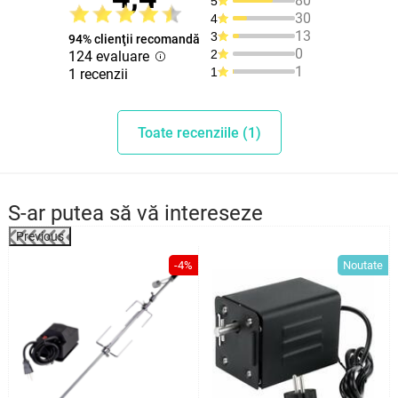
80
5
30
4
13
3
94% clienţii recomandă
0
2
124 evaluare
1
1
1 recenzii
Toate recenziile (1)
S-ar putea să vă intereseze
Previous
%
-4%
Noutate