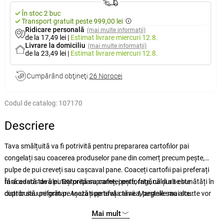
În stoc 2 buc
Transport gratuit peste 999,00 lei
Ridicare personală
(mai multe informații)
de la 17,49 lei
|
Estimat livrare
miercuri 12.8.
Livrare la domiciliu
(mai multe informații)
de la 23,49 lei
|
Estimat livrare
miercuri 12.8.
Cumpărând obţineţi
26 Norocei
Codul de catalog:
107170
Descriere
Tava smălțuită va fi potrivită pentru prepararea cartofilor pai
congelați sau coacerea produselor pane din comerț precum pește,
pulpe de pui creveți sau cașcaval pane. Coaceți cartofii pai preferați
fără adaos de ulei. Datorită suprafeței perforate, căldura este
În această tavă puteți prepara carne, pește, frigărui și alte bunătăți în
distribuită uniform pe toată suprafața tăvii.
cuptor sau pe grătar. Așezați pe tavă carnea, peștele sau alte
Marginile mai scurte vor
permite servirea ușoară a bunătăților pregătite
specialități și puneți tava pe grătar încins, în cuptor sau direct pe
.
Mai mult
flacără. Puteți roti conținutul, sau puteți pune deoparte, în caz ca se