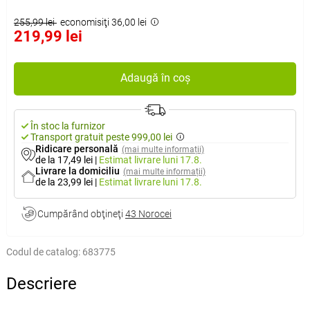
255,99 lei
economisiţi 36,00 lei
219,99 lei
Adaugă în coș
În stoc la furnizor
Transport gratuit peste 999,00 lei
Ridicare personală
(mai multe informații)
de la 17,49 lei
|
Estimat livrare
luni 17.8.
Livrare la domiciliu
(mai multe informații)
de la 23,99 lei
|
Estimat livrare
luni 17.8.
Cumpărând obţineţi
43 Norocei
Codul de catalog:
683775
Descriere