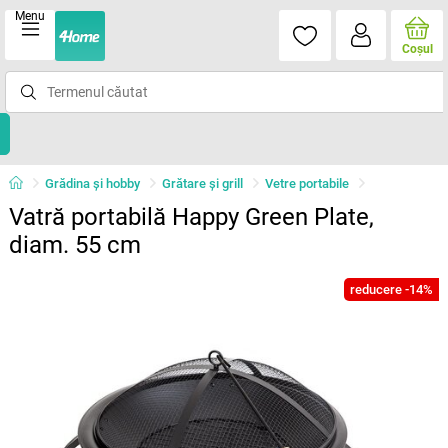
Menu
Coşul
Grădina şi hobby
Grătare şi grill
Vetre portabile
Vatră portabilă Happy Green Plate,
diam. 55 cm
reducere -14%