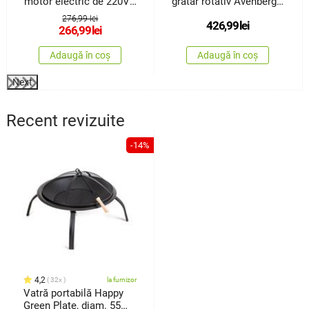
motor electric de 220V
grătar rotativ Avenberg
Fresca
MX-A40 220 V
276,99 lei
426,99
lei
266,99
lei
Adaugă în coș
Adaugă în coș
Next
Recent revizuite
-14%
4,2
32x
la furnizor
Vatră portabilă Happy
Green Plate, diam. 55