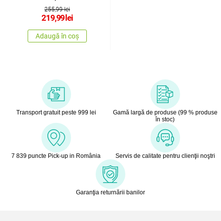
cm
255,99 lei
219,99
lei
Adaugă în coș
Transport gratuit peste 999 lei
Gamă largă de produse (99 % produse
în stoc)
7 839 puncte Pick-up in România
Servis de calitate pentru clienţii noştri
Garanţia returnării banilor