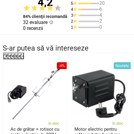
4,2
20
5
6
4
4
3
84% clienţii recomandă
2
2
32 evaluare
0
1
0 recenzii
S-ar putea să vă intereseze
Previous
%
-4%
Noutate
în stoc
în stoc
Ac de grătar + rotisor cu
Motor electric pentru