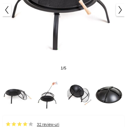
1/5
32 review-uri