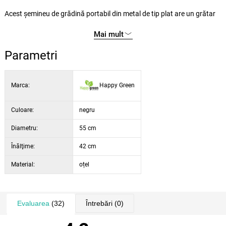
Acest șemineu de grădină portabil din metal de tip plat are un grătar
încorporat, cu un finisaj negru pentru a rezista la temperaturi ridicate.
Mai mult
Înălțimea grătarului de la sol este de 42 cm.
Foișorul de foc este echipat cu un capac din plasă pentru a împiedica
Parametri
scăparea micilor cărbuni. Este montat pe picioare ușor de pliat pentru
o depozitare economică.
Marca:
Happy Green
Culoare:
negru
Diametru:
55 cm
Înălţime:
42 cm
Material:
oțel
Evaluarea
(32)
Întrebări
(0)