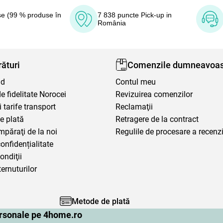
e (99 % produse în
7 838 puncte Pick-up in
România
ături
Comenzile dumneavoas
nd
Contul meu
 fidelitate Norocei
Revizuirea comenzilor
i tarife transport
Reclamaţii
e plată
Retragere de la contract
mpăraţi de la noi
Regulile de procesare a recenzi
confidențialitate
ondiţii
ternuturilor
Metode de plată
personale pe 4home.ro