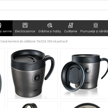
i servire
Electrocasnice
Grădina şi hobby
Curățenie
Frumuseţe şi sănăt
Cană termică de călătorie TAZZA 330 ml,antracit