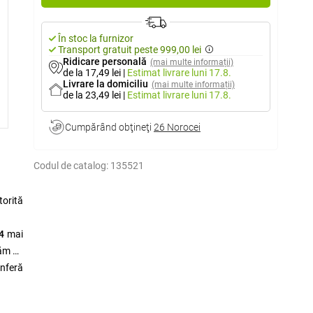
În stoc la furnizor
Transport gratuit peste 999,00 lei
Ridicare personală
(mai multe informații)
de la 17,49 lei
|
Estimat livrare
luni 17.8.
Livrare la domiciliu
(mai multe informații)
de la 23,49 lei
|
Estimat livrare
luni 17.8.
Cumpărând obţineţi
26 Norocei
Codul de catalog:
135521
torită
4
mai
dăm să
nferă