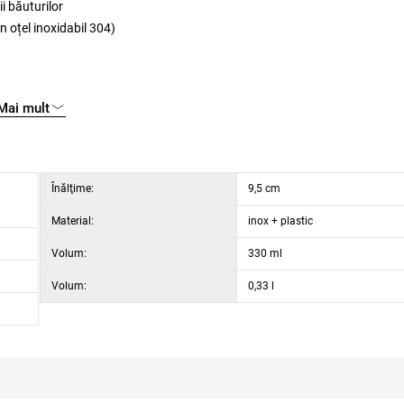
i băuturilor
in oțel inoxidabil 304)
Mai mult
Înălţime:
9,5 cm
Material:
inox + plastic
Volum:
330 ml
Volum:
0,33 l