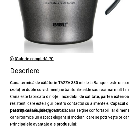
Galerie completă (9)
Descriere
Cana termică de călătorie TAZZA 330 ml
de la Banquet este un comp
izolației duble cu vid
, menține băuturile calde sau reci mai mult timp
Cana este fabricată din
oțel inoxidabil de calitate
,
partea exterioa
rezistent, care este sigur pentru contactul cu alimentele.
Capacul di
păstrați cana în poziție verticală.
Datorită
mânerului ergonomic
, cana se ține confortabil, iar
dimens
canei termice un aspect elegant și modern, care se potrivește oricăru
Principalele avantaje ale produsului: