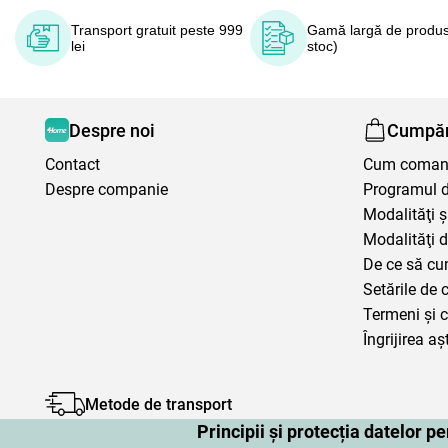
Transport gratuit peste 999
Gamă largă de produs
lei
stoc)
Despre noi
Cumpăr
Contact
Cum coma
Despre companie
Programul de
Modalităţi ş
Modalităţi d
De ce să cu
Setările de 
Termeni şi c
Îngrijirea aș
Metode de transport
Principii și protecția datelor 