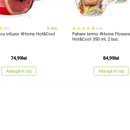
în stoc
707x
213x
 cu infuzor 4Home Hot&Cool
Pahare termo 4Home Flower
Hot&Cool 350 ml, 2 buc.
74,99
lei
84,99
lei
Adaugă în coș
Adaugă în coș