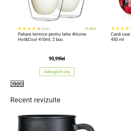
oc
în stoc
4258x
Pahare termice pentru latte 4Home
Cană ceai
Hot&Cool 410ml, 2 buc.
450 ml
95,99
lei
Adaugă în coș
Next
Recent revizuite