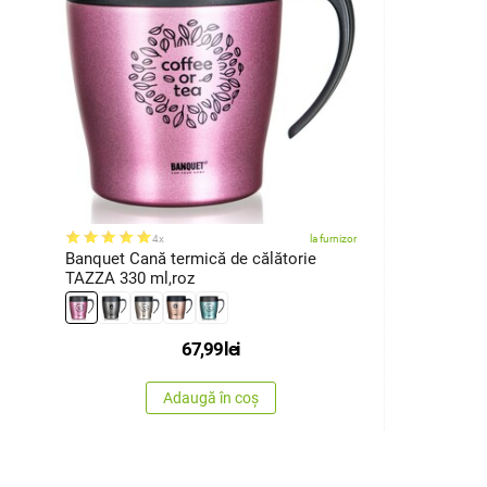
4x
la furnizor
Banquet Cană termică de călătorie
TAZZA 330 ml,roz
67,99
lei
Adaugă în coș