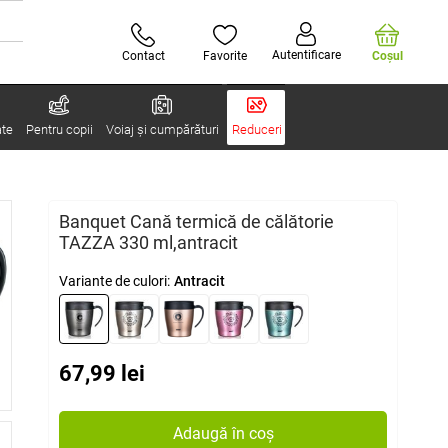
Autentificare
Contact
Favorite
Coşul
ate
Pentru copii
Voiaj și cumpărături
Reduceri
Banquet Cană termică de călătorie
TAZZA 330 ml,antracit
Variante de culori:
Antracit
67,99 lei
Adaugă în coș