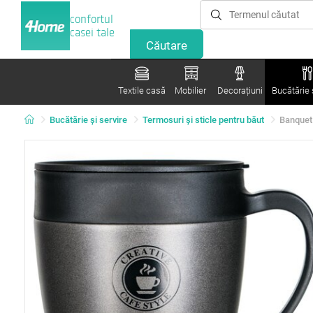
confortul
casei tale
Textile casă
Mobilier
Decorațiuni
Bucătărie ș
Bucătărie și servire
Termosuri şi sticle pentru băut
Banquet 