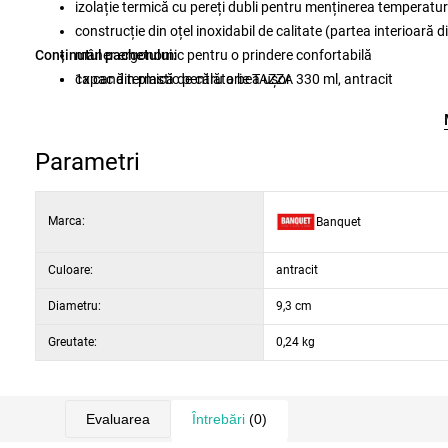
izolație termică cu pereți dubli pentru menținerea temperaturi
construcție din oțel inoxidabil de calitate (partea interioară d
Conținutul pachetului:
mâner ergonomic pentru o prindere confortabilă
capac din plastic pentru a bea ușor
1x cană termică de călătorie TAZZA 330 ml, antracit
design modern, metalic, antracit
Parametri
Marca:
Banquet
Culoare:
antracit
Diametru:
9,3 cm
Greutate:
0,24 kg
Evaluarea
Întrebări
(0)