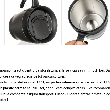
anion practic pentru călătoriile zilnice, la serviciu sau în timpul liber. Da
, ceea ce veți aprecia pe tot parcursul zilei.
ră
fiind din oțel inoxidabil
201
, iar
partea interioară
din oțel inoxidabil
30
n plastic
permite băutul ușor, dar nu este complet etanș – vă recoman
iunile compacte
asigură transportul ușor.
Culoarea antracit metalic
co
i stil.