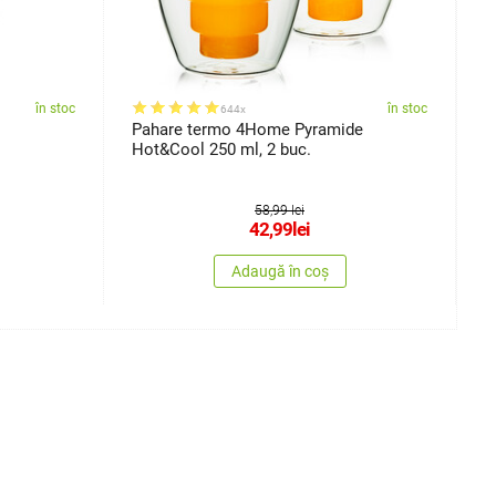
în stoc
în stoc
644x
s
Pahare termo 4Home Pyramide
P
Hot&Cool 250 ml, 2 buc.
4
58,99 lei
42,99
lei
Adaugă în coș