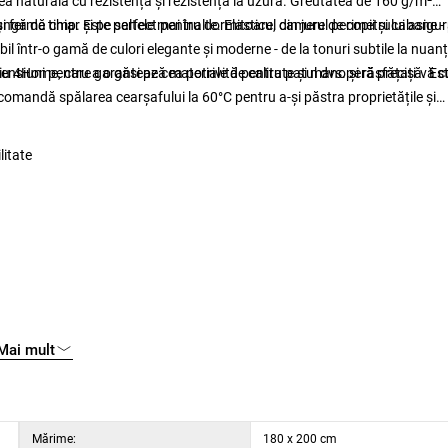
 naturală cu rezistența și rezistența la uzură. Greutatea de 160 g/m²
ungă de timp. Este perfect pentru dormitoare, camere de copii și cabane -
ermă chiar și pe saltele mai înalte. Elasticul din jurul perimetrului asigu
ibil într-o gamă de culori elegante și moderne - de la tonuri subtile la nuan
nsiuni pentru a o găsi pe cea potrivită pentru patul dvs. și răsfățați-vă c
iu 4Home, care garantează materiale de calitate și manoperă precisă. Es
 recomandă spălarea cearșafului la 60°C pentru a-și păstra proprietățile și
litate
Mai mult
Mărime:
180 x 200 cm