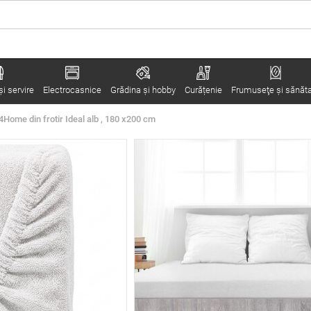
i servire
Electrocasnice
Grădina şi hobby
Curățenie
Frumuseţe şi sănăt
4Home din frotir Ideal alb , 180 x200 cm