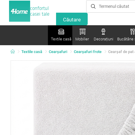
confortul
casei tale
Textile casă
Mobilier
Decorațiuni
Bucătărie ș
Textile casă
Cearșafuri
Cearșafuri frote
Cearșaf de pat 