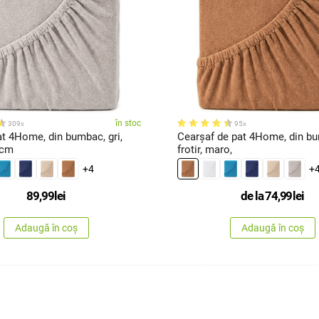
în stoc
309x
95x
t 4Home, din bumbac, gri,
Cearșaf de pat 4Home, din bumbac
 cm
frotir, maro,
+4
+
89,99
lei
de la
74,99
lei
Adaugă în coș
Adaugă în coș