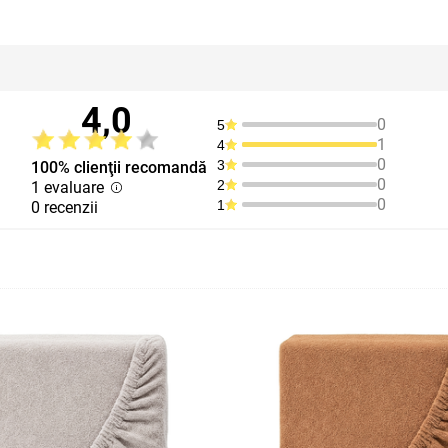
4,0
0
5
1
4
0
3
100% clienţii recomandă
0
2
1 evaluare
0
1
0 recenzii