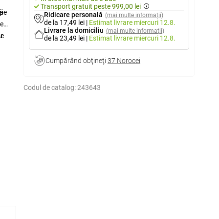
Transport gratuit peste 999,00 lei
 pe
ră
Ridicare personală
(mai multe informații)
de la 17,49 lei
|
Estimat livrare
miercuri 12.8.
țe
Livrare la domiciliu
(mai multe informații)
u
te
de la 23,49 lei
|
Estimat livrare
miercuri 12.8.
Cumpărând obţineţi
37 Norocei
Codul de catalog:
243643