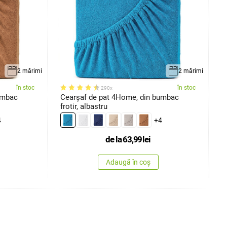
2 mărimi
2 mărimi
în stoc
în stoc
290x
Cearșaf de pat 4Home, din bumbac
C
frotir, albastru
9
4
+4
de la
63,99
lei
Adaugă în coș