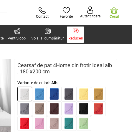
Autentificare
Contact
Favorite
Coşul
ate
Pentru copii
Voiaj și cumpărături
Reduceri
Cearșaf de pat 4Home din frotir Ideal alb
, 180 x200 cm
Variante de culori:
Alb