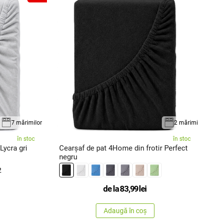
7 mărimilor
2 mărimi
în stoc
în stoc
Lycra gri
Cearșaf de pat 4Home din frotir Perfect
C
negru
v
2
de la
83,99
lei
Adaugă în coș