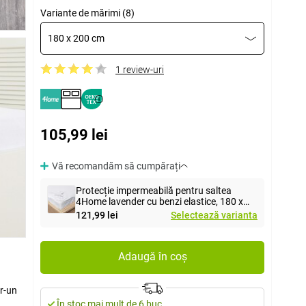
Variante de mărimi (8)
180 x 200 cm
1 review-uri
105,99 lei
Vă recomandăm să cumpărați
Protecție impermeabilă pentru saltea
4Home lavender cu benzi elastice, 180 x
200 cm
121,99 lei
Selectează varianta
Adaugă în coș
tr-un
În stoc mai mult de 6 buc