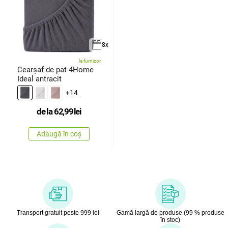
8x
la furnizor
Cearșaf de pat 4Home
Ideal antracit
+14
de la
62,99
lei
Adaugă în coș
Transport gratuit peste 999 lei
Gamă largă de produse (99 % produse
în stoc)