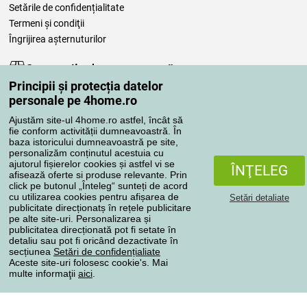
Setările de confidențialitate
Termeni şi condiţii
Îngrijirea așternuturilor
Comenzile dumneavoastră
Principii și protecția datelor
Contul meu
personale pe 4home.ro
Revizuirea comenzilor
Ajustăm site-ul 4home.ro astfel, încât să
Reclamaţii
fie conform activității dumneavoastră. În
Retragere de la contract
baza istoricului dumneavoastră pe site,
personalizăm conținutul acestuia cu
Regulile de procesare a recenziilor
ajutorul fișierelor cookies și astfel vi se
ÎNŢELEG
afisează oferte si produse relevante. Prin
click pe butonul „Înteleg“ sunteți de acord
Metode de transport
cu utilizarea cookies pentru afișarea de
Setări detaliate
publicitate direcționatș în rețele publicitare
pe alte site-uri. Personalizarea și
publicitatea direcționată pot fi setate în
Metode de plată
detaliu sau pot fi oricând dezactivate în
secțiunea
Setări de confidențialiate
Aceste site-uri folosesc cookie's. Mai
multe informaţii
aici
.
Magazin de încredere