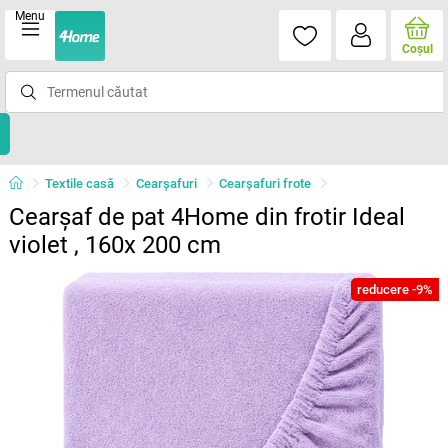
Menu
Coşul
Textile casă
Cearșafuri
Cearșafuri frote
Cearșaf de pat 4Home din frotir Ideal
violet , 160x 200 cm
reducere -9%