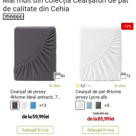
Mai mult din colecția
Cearșafuri de pat
de calitate din Cehia
Previous
-19%
8x
7x
în stoc
5,0
în stoc
3x
Cearșaf de jersey
Cearșaf de pat 4Home
4Home Ideal antracit, 70
jersey Lycra alb
x 140
+13
+5
105,99 lei
de la
59,99
lei
de la
85,99
lei
Adaugă în coș
Adaugă în coș