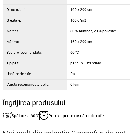
Dimensiuni:
160 x 200 cm
Greutate:
160 g/m2
Material:
80 % bumbac, 20 % poliester
Mărime:
160 x 200 cm
Spălare recomandată:
60 °C
Tip pat:
pat dublu standard
Uscător de rufe:
Da
Vârsta recomandată de la:
0 luni
Îngrijirea produsului
Spălare la 60°C
Potrivit pentru uscător de rufe