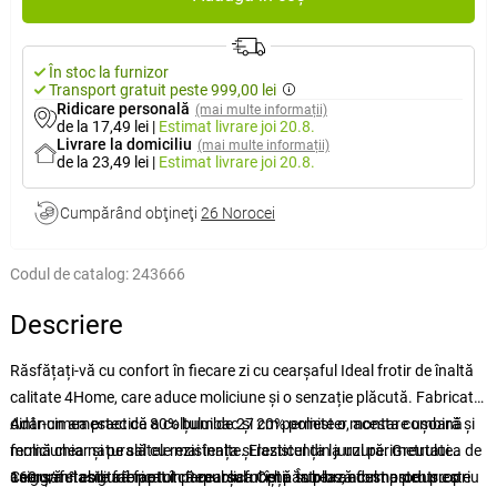
În stoc la furnizor
Transport gratuit peste 999,00 lei
Ridicare personală
(mai multe informații)
de la 17,49 lei
|
Estimat livrare
joi 20.8.
Livrare la domiciliu
(mai multe informații)
de la 23,49 lei
|
Estimat livrare
joi 20.8.
Cumpărând obţineţi
26 Norocei
Codul de catalog:
243666
Descriere
Răsfățați-vă cu confort în fiecare zi cu cearșaful Ideal frotir de înaltă
calitate 4Home, care aduce moliciune și o senzație plăcută. Fabricat
dintr-un amestec de 80% bumbac și 20% poliester, acesta combină
Adâncimea practică a colțului de 27 cm permite o montare ușoară și
moliciunea naturală cu rezistența și rezistența la uzură. Greutatea de
fermă chiar și pe saltele mai înalte. Elasticul din jurul perimetrului
160 g/m² asigură faptul că cearșaful își păstrează forma pentru o
asigură stabilitate pe tot parcursul nopții. În plus, acest produs este
Cearșaful este fabricat în Republica Cehă sub brandul nostru propriu