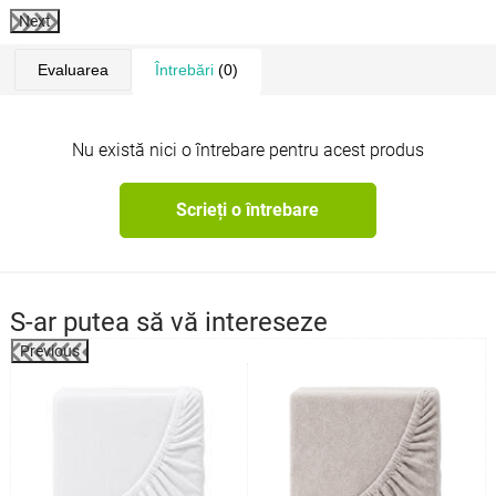
Next
Evaluarea
Întrebări
(0)
Nu există nici o întrebare pentru acest produs
Scrieți o întrebare
S-ar putea să vă intereseze
Previous