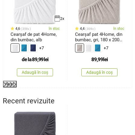
2x
4,6
în stoc
4,4
în stoc
359x
309x
Cearșaf de pat 4Home,
Cearșaf pat 4Home, din
din bumbac, alb
bumbac, gri, 180 x 200
cm
+7
+7
de la
89,99
lei
89,99
lei
Adaugă în coș
Adaugă în coș
Next
Recent revizuite