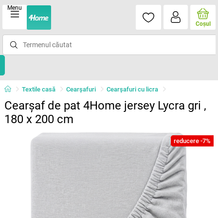
Menu
Coşul
Textile casă
Cearșafuri
Cearșafuri cu licra
Cearșaf de pat 4Home jersey Lycra gri ,
180 x 200 cm
reducere -7%