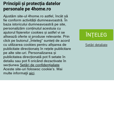
Principii și protecția datelor
Contul meu
personale pe 4home.ro
Revizuirea comenzilor
Ajustăm site-ul 4home.ro astfel, încât să
Reclamaţii
fie conform activității dumneavoastră. În
Retragere de la contract
baza istoricului dumneavoastră pe site,
personalizăm conținutul acestuia cu
Regulile de procesare a recenziilor
ajutorul fișierelor cookies și astfel vi se
ÎNŢELEG
afisează oferte si produse relevante. Prin
click pe butonul „Înteleg“ sunteți de acord
Metode de transport
cu utilizarea cookies pentru afișarea de
Setări detaliate
publicitate direcționatș în rețele publicitare
pe alte site-uri. Personalizarea și
publicitatea direcționată pot fi setate în
Metode de plată
detaliu sau pot fi oricând dezactivate în
secțiunea
Setări de confidențialiate
Aceste site-uri folosesc cookie's. Mai
multe informaţii
aici
.
Magazin de încredere
Protecţia datelor cu caracter personal