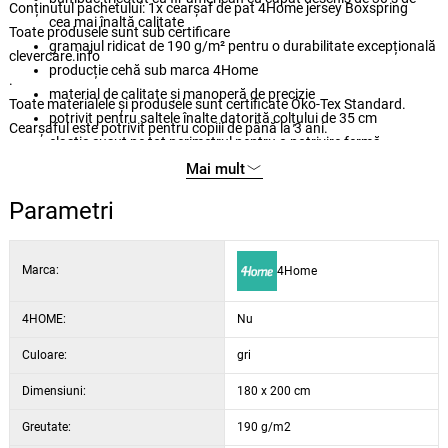
Conținutul pachetului: 1x cearșaf de pat 4Home jersey Boxspring
cea mai înaltă calitate
Toate produsele sunt sub certificare
gramajul ridicat de 190 g/m² pentru o durabilitate excepțională
clevercare.info
producție cehă sub marca 4Home
.
material de calitate și manoperă de precizie
Toate materialele și produsele sunt certificate Öko-Tex Standard.
potrivit pentru saltele înalte datorită colțului de 35 cm
Cearșaful este potrivit pentru copiii de până la 3 ani.
elastic cusut pe tot perimetrul pentru o potrivire fermă
elasticul este CERTIFICAT BUREAU VERITAS
Mai mult
întreținere ușoară prin spălare la 60 °C
Parametri
potrivit pentru uscarea cu mașina de uscat la programul delicat
alegere de culori elegante
Marca:
4Home
4HOME:
Nu
Culoare:
gri
Dimensiuni:
180 x 200 cm
Greutate:
190 g/m2