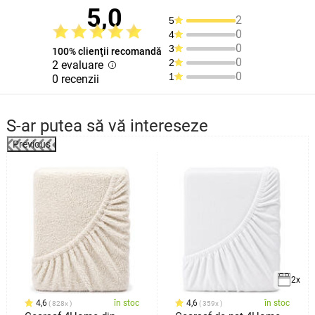
5,0
2
5
0
4
0
3
100% clienţii recomandă
0
2
2 evaluare
0
1
0 recenzii
S-ar putea să vă intereseze
Previous
2x
4,6
în stoc
4,6
în stoc
828x
359x