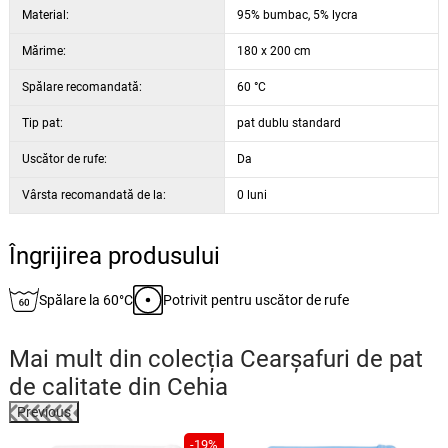
Material:
95% bumbac, 5% lycra
Mărime:
180 x 200 cm
Spălare recomandată:
60 °C
Tip pat:
pat dublu standard
Uscător de rufe:
Da
Vârsta recomandată de la:
0 luni
Îngrijirea produsului
Spălare la 60°C
Potrivit pentru uscător de rufe
Mai mult din colecția
Cearșafuri de pat
de calitate din Cehia
Previous
-19%