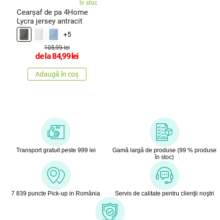
în stoc
Cearșaf de pa 4Home
Lycra jersey antracit
+5
105,99 lei
de la
84,99
lei
Adaugă în coș
Transport gratuit peste 999 lei
Gamă largă de produse (99 % produse
în stoc)
7 839 puncte Pick-up in România
Servis de calitate pentru clienţii noştri