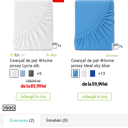
7x
7x
5,0
în stoc
3x
la furnizor
Cearșaf de pat 4Home
Cearșaf de pat 4Home
jersey Lycra alb
jersey Ideal sky blue
+5
+13
105,99 lei
de la
59,99
lei
de la
85,99
lei
Adaugă în coș
Adaugă în coș
Next
Evaluarea
(2)
Întrebări
(0)