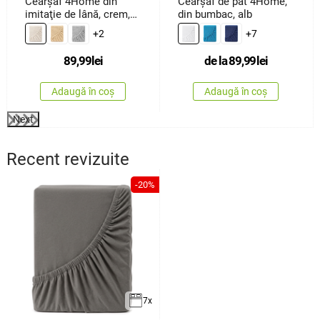
Cearşaf 4Home din
Cearșaf de pat 4Home,
imitaţie de lână, crem,
din bumbac, alb
90 x 200 cm
+2
+7
89,99
lei
de la
89,99
lei
Adaugă în coș
Adaugă în coș
Next
Recent revizuite
-20%
7x