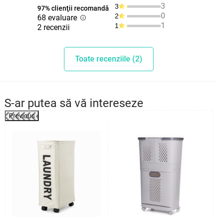
3
3
97% clienţii recomandă
0
2
68 evaluare
1
1
2 recenzii
Toate recenziile (2)
S-ar putea să vă intereseze
Previous