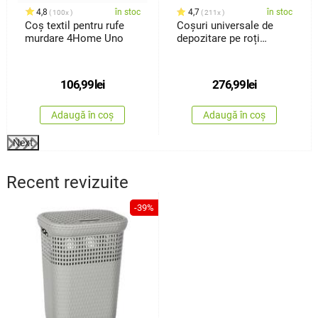
4,8
în stoc
4,7
în stoc
100x
211x
Coș textil pentru rufe
Coșuri universale de
murdare 4Home Uno
depozitare pe roți
4Home HANDY, 2 nivele
106,99
lei
276,99
lei
Adaugă în coș
Adaugă în coș
Next
Recent revizuite
-39%