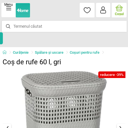
Menu
Coşul
Curățenie
Spălare şi uscare
Coşuri pentru rufe
Coș de rufe 60 l, gri
reducere -39%