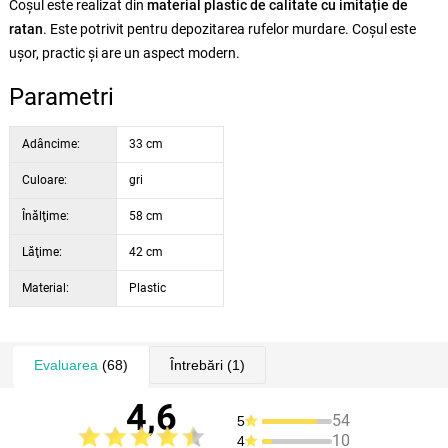
Coșul este realizat din
material plastic de calitate cu imitație de
ratan
. Este potrivit pentru depozitarea rufelor murdare. Coșul este
ușor, practic și are un aspect modern.
Parametri
Adâncime:
33 cm
Culoare:
gri
Înălţime:
58 cm
Lăţime:
42 cm
Material:
Plastic
Evaluarea
(68)
Întrebări
(1)
4,6
54
5
10
4