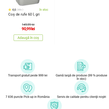
4,6
în stoc
68x
Coș de rufe 60 l, gri
149,99 lei
90,99
lei
Adaugă în coș
Transport gratuit peste 999 lei
Gamă largă de produse (99 % produse
în stoc)
7 836 puncte Pick-up in România
Servis de calitate pentru clienţii noştri