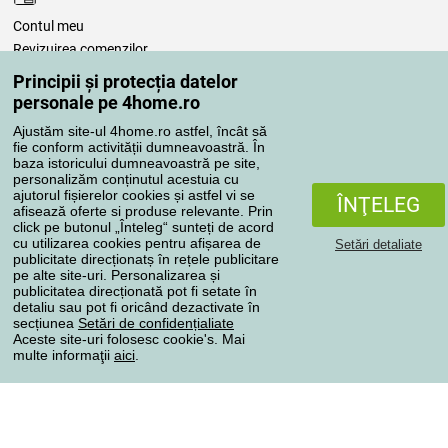
Contul meu
Revizuirea comenzilor
Reclamaţii
Principii și protecția datelor
Retragere de la contract
personale pe 4home.ro
Regulile de procesare a recenziilor
Ajustăm site-ul 4home.ro astfel, încât să
fie conform activității dumneavoastră. În
baza istoricului dumneavoastră pe site,
Metode de transport
personalizăm conținutul acestuia cu
ajutorul fișierelor cookies și astfel vi se
ÎNŢELEG
afisează oferte si produse relevante. Prin
click pe butonul „Înteleg“ sunteți de acord
Metode de plată
cu utilizarea cookies pentru afișarea de
Setări detaliate
publicitate direcționatș în rețele publicitare
pe alte site-uri. Personalizarea și
publicitatea direcționată pot fi setate în
detaliu sau pot fi oricând dezactivate în
Magazin de încredere
secțiunea
Setări de confidențialiate
Aceste site-uri folosesc cookie's. Mai
multe informaţii
aici
.
Protecţia datelor cu caracter personal