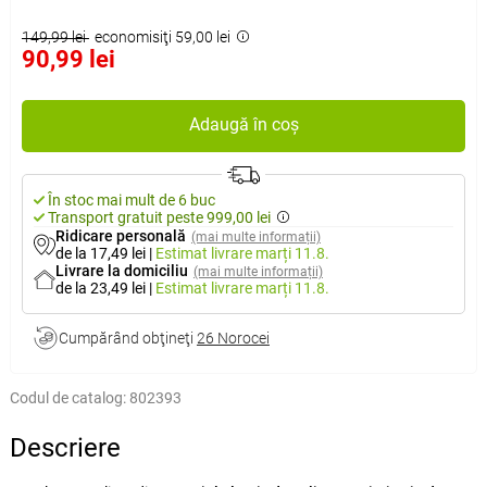
149,99 lei
economisiţi 59,00 lei
90,99 lei
Adaugă în coș
În stoc mai mult de 6 buc
Transport gratuit peste 999,00 lei
Ridicare personală
(mai multe informații)
de la 17,49 lei
|
Estimat livrare
marți 11.8.
Livrare la domiciliu
(mai multe informații)
de la 23,49 lei
|
Estimat livrare
marți 11.8.
Cumpărând obţineţi
26 Norocei
Codul de catalog:
802393
Descriere