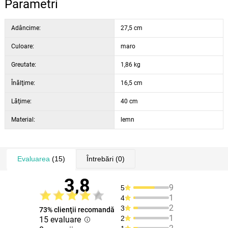
Parametri
Adâncime:
27,5 cm
Culoare:
maro
Greutate:
1,86 kg
Înălţime:
16,5 cm
Lăţime:
40 cm
Material:
lemn
Evaluarea
(15)
Întrebări
(0)
3,8
9
5
1
4
2
3
73% clienţii recomandă
1
2
15 evaluare