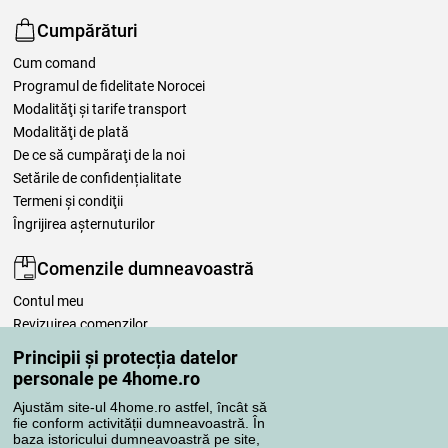
Cumpărături
Cum comand
Programul de fidelitate Norocei
Modalităţi şi tarife transport
Modalităţi de plată
De ce să cumpăraţi de la noi
Setările de confidențialitate
Termeni şi condiţii
Îngrijirea așternuturilor
Comenzile dumneavoastră
Contul meu
Revizuirea comenzilor
Reclamaţii
Principii și protecția datelor
Retragere de la contract
personale pe 4home.ro
Regulile de procesare a recenziilor
Ajustăm site-ul 4home.ro astfel, încât să
fie conform activității dumneavoastră. În
baza istoricului dumneavoastră pe site,
Metode de transport