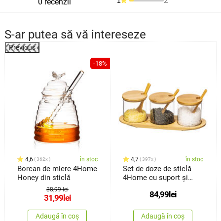
2
1
0 recenzii
S-ar putea să vă intereseze
Previous
%
-18%
4,6
în stoc
4,7
în stoc
362x
397x
Borcan de miere 4Home
Set de doze de sticlă
Honey din sticlă
4Home cu suport și
lingurițe, Bamboo, 310
38,99 lei
84,99
lei
ml
31,99
lei
Adaugă în coș
Adaugă în coș