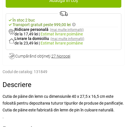
Adaugă în coș
În stoc 2 buc
Transport gratuit peste 999,00 lei
Ridicare personală
(mai multe informații)
de la 17,49 lei
|
Estimat livrare
poimâine
Livrare la domiciliu
(mai multe informații)
de la 23,49 lei
|
Estimat livrare
poimâine
Cumpărând obţineţi
27 Norocei
Codul de catalog:
131849
Descriere
Cutia de pâine din lemn cu dimensiunile 40 x 27,5 x 16,5 cm este
folosită pentru depozitarea tuturor tipurilor de produse de panificație.
Cutia de pâine este fabricată din lemn de pin în culoare naturală.
.