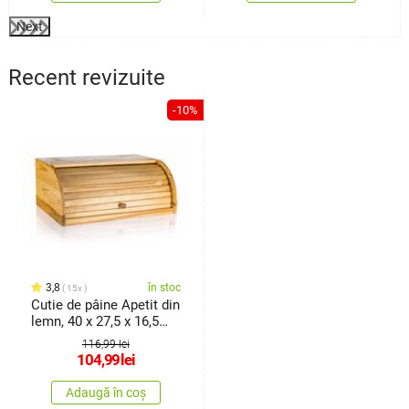
Next
Recent revizuite
-10%
3,8
în stoc
15x
Cutie de pâine Apetit din
lemn, 40 x 27,5 x 16,5
cm
116,99 lei
104,99
lei
Adaugă în coș