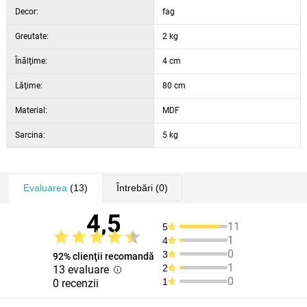
Decor:
fag
Greutate:
2 kg
Înălţime:
4 cm
Lăţime:
80 cm
Material:
MDF
Sarcina:
5 kg
Evaluarea
(13)
Întrebări
(0)
4,5
11
5
1
4
0
3
92% clienţii recomandă
1
2
13 evaluare
0
1
0 recenzii