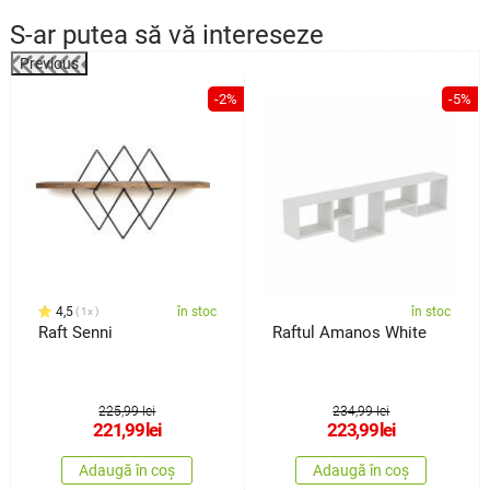
S-ar putea să vă intereseze
Previous
%
-2%
-5%
4,5
în stoc
în stoc
1x
Raft Senni
Raftul Amanos White
225,99 lei
234,99 lei
221,99
lei
223,99
lei
Adaugă în coș
Adaugă în coș