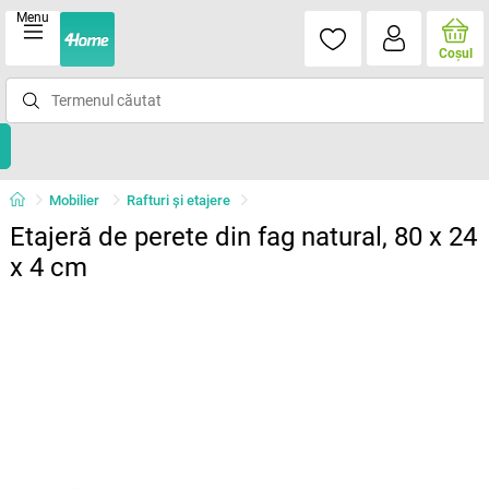
Menu
Coşul
Mobilier
Rafturi şi etajere
Etajeră de perete din fag natural, 80 x 24
x 4 cm