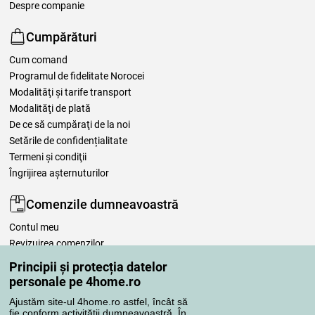
Despre companie
Cumpărături
Cum comand
Programul de fidelitate Norocei
Modalităţi şi tarife transport
Modalităţi de plată
De ce să cumpăraţi de la noi
Setările de confidențialitate
Termeni şi condiţii
Îngrijirea așternuturilor
Comenzile dumneavoastră
Contul meu
Revizuirea comenzilor
Reclamaţii
Principii și protecția datelor
Retragere de la contract
personale pe 4home.ro
Regulile de procesare a recenziilor
Ajustăm site-ul 4home.ro astfel, încât să
fie conform activității dumneavoastră. În