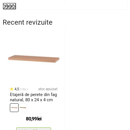
Next
Recent revizuite
4,5
stoc epuizat
13x
Etajeră de perete din fag
natural, 80 x 24 x 4 cm
80,99
lei