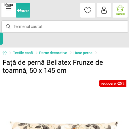
Menu
Coşul
Textile casă
Perne decorative
Huse perne
Față de pernă Bellatex Frunze de
toamnă, 50 x 145 cm
reducere -25%