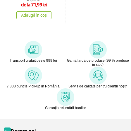
de la
71,99
lei
Adaugă în coș
Transport gratuit peste 999 lei
Gamă largă de produse (99 % produse
în stoc)
7 838 puncte Pick-up in România
Servis de calitate pentru clienţii noştri
Garanţia returnării banilor