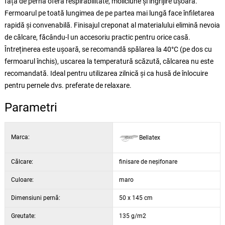
fața de pernă oferă respirabilitate, moliciune și îngrijire ușoară.
Fermoarul pe toată lungimea de pe partea mai lungă face înfiletarea
rapidă și convenabilă. Finisajul creponat al materialului elimină nevoia
de călcare, făcându-l un accesoriu practic pentru orice casă.
Întreținerea este ușoară, se recomandă spălarea la 40°C (pe dos cu
fermoarul închis), uscarea la temperatură scăzută, călcarea nu este
recomandată. Ideal pentru utilizarea zilnică și ca husă de înlocuire
pentru pernele dvs. preferate de relaxare.
Parametri
Marca:
Bellatex
Călcare:
finisare de neșifonare
Culoare:
maro
Dimensiuni pernă:
50 x 145 cm
Greutate:
135 g/m2