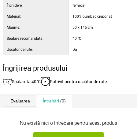
Închidere:
fermoal
Material:
100% bumbac creponat
Mărime:
50 x 145 cm
Spălare recomandată:
40 °C
Uscător de rufe:
Da
Îngrijirea produsului
Spălare la 40°C
Potrivit pentru uscător de rufe
Evaluarea
Întrebări
(0)
Nu există nici o întrebare pentru acest produs