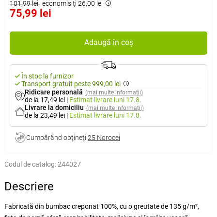
101,99 lei
economisiţi 26,00 lei
75,99 lei
Adaugă în coș
În stoc la furnizor
Transport gratuit peste 999,00 lei
Ridicare personală
(mai multe informații)
de la 17,49 lei
|
Estimat livrare
luni 17.8.
Livrare la domiciliu
(mai multe informații)
de la 23,49 lei
|
Estimat livrare
luni 17.8.
Cumpărând obţineţi
25 Norocei
Codul de catalog:
244027
Descriere
Fabricată din bumbac creponat 100%, cu o greutate de 135 g/m²,