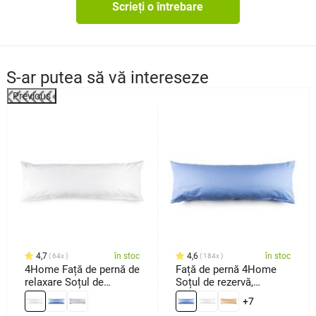
Scrieți o întrebare
S-ar putea să vă intereseze
Previous
4,7
în stoc
4,6
în stoc
64x
184x
4Home Față de pernă de
Față de pernă 4Home
relaxare Soțul de
Soțul de rezervă,
rezervă albă, 45 x 120
albastru, 50 x 150 cm
+7
cm