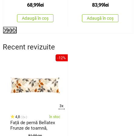
68,99
lei
83,99
lei
Adaugă în coș
Adaugă în coș
Next
Recent revizuite
-12%
3x
4,8
în stoc
2x
Față de pernă Bellatex
Frunze de toamnă,
81,99 lei