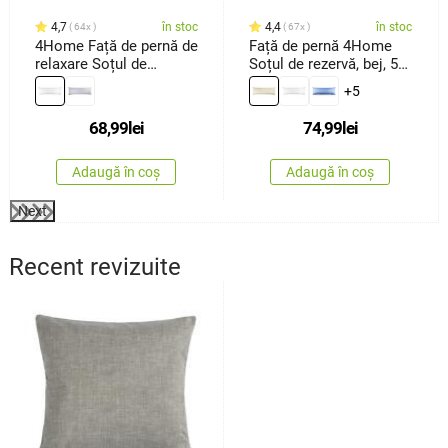
4,7
în stoc
4,4
în stoc
64x
67x
4Home Față de pernă de
Față de pernă 4Home
relaxare Soțul de
Soțul de rezervă, bej, 50
rezervă albă, 45 x 120
x 150 cm
+5
cm
68,99
lei
74,99
lei
Adaugă în coș
Adaugă în coș
Next
Recent revizuite