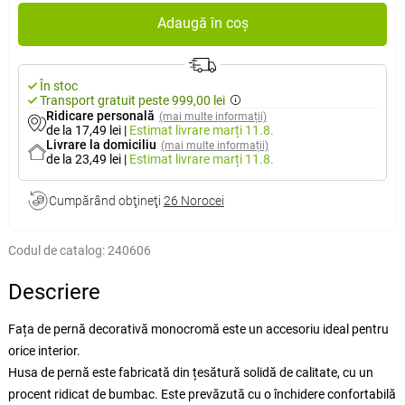
Adaugă în coș
În stoc
Transport gratuit peste 999,00 lei
Ridicare personală
(mai multe informații)
de la 17,49 lei
|
Estimat livrare
marți 11.8.
Livrare la domiciliu
(mai multe informații)
de la 23,49 lei
|
Estimat livrare
marți 11.8.
Cumpărând obţineţi
26 Norocei
Codul de catalog:
240606
Descriere
Fața de pernă decorativă monocromă este un accesoriu ideal pentru
orice interior.
Husa de pernă este fabricată din țesătură solidă de calitate, cu un
procent ridicat de bumbac. Este prevăzută cu o închidere confortabilă