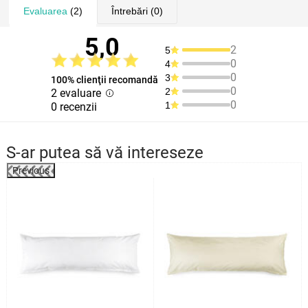
Evaluarea
(2)
Întrebări
(0)
5,0
2
5
0
4
0
3
100% clienţii recomandă
0
2
2 evaluare
0
1
0 recenzii
S-ar putea să vă intereseze
Previous
%