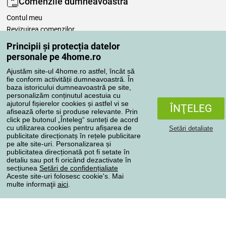
Comenzile dumneavoastră
Contul meu
Revizuirea comenzilor
Reclamaţii
Principii și protecția datelor
Retragere de la contract
personale pe 4home.ro
Regulile de procesare a recenziilor
Ajustăm site-ul 4home.ro astfel, încât să
fie conform activității dumneavoastră. În
baza istoricului dumneavoastră pe site,
Metode de transport
personalizăm conținutul acestuia cu
ajutorul fișierelor cookies și astfel vi se
ÎNŢELEG
afisează oferte si produse relevante. Prin
click pe butonul „Înteleg“ sunteți de acord
Metode de plată
cu utilizarea cookies pentru afișarea de
Setări detaliate
publicitate direcționatș în rețele publicitare
pe alte site-uri. Personalizarea și
publicitatea direcționată pot fi setate în
detaliu sau pot fi oricând dezactivate în
Magazin de încredere
secțiunea
Setări de confidențialiate
Aceste site-uri folosesc cookie's. Mai
multe informaţii
aici
.
Protecţia datelor cu caracter personal