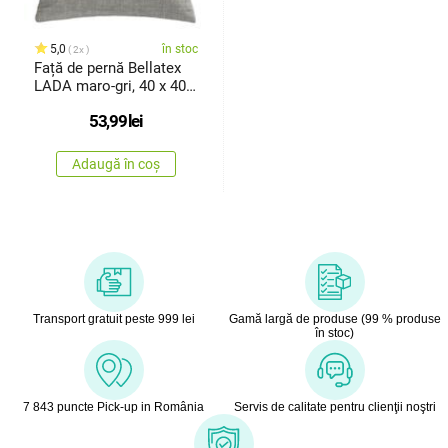
5,0
în stoc
2x
Față de pernă Bellatex
LADA maro-gri, 40 x 40
cm
53,99
lei
Adaugă în coș
Transport gratuit peste 999 lei
Gamă largă de produse (99 % produse
în stoc)
7 843 puncte Pick-up in România
Servis de calitate pentru clienţii noştri