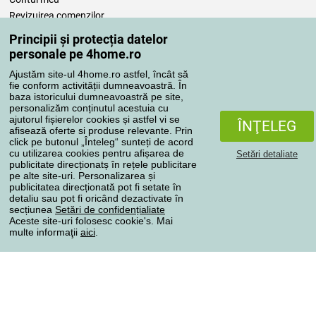
Revizuirea comenzilor
Reclamaţii
Principii și protecția datelor
Retragere de la contract
personale pe 4home.ro
Regulile de procesare a recenziilor
Ajustăm site-ul 4home.ro astfel, încât să
fie conform activității dumneavoastră. În
baza istoricului dumneavoastră pe site,
Metode de transport
personalizăm conținutul acestuia cu
ajutorul fișierelor cookies și astfel vi se
ÎNŢELEG
afisează oferte si produse relevante. Prin
click pe butonul „Înteleg“ sunteți de acord
Metode de plată
cu utilizarea cookies pentru afișarea de
Setări detaliate
publicitate direcționatș în rețele publicitare
pe alte site-uri. Personalizarea și
publicitatea direcționată pot fi setate în
detaliu sau pot fi oricând dezactivate în
Magazin de încredere
secțiunea
Setări de confidențialiate
Aceste site-uri folosesc cookie's. Mai
multe informaţii
aici
.
Protecţia datelor cu caracter personal