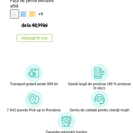
Față de pernă Bellatex
albă
+9
de la
48,99
lei
Adaugă în coș
Transport gratuit peste 999 lei
Gamă largă de produse (99 % produse
în stoc)
7 842 puncte Pick-up in România
Servis de calitate pentru clienţii noştri
Garanţia returnării banilor