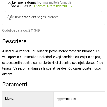
Livrare la domiciliu
(mai multe informații)
de la 23,49 lei
|
Estimat livrare
miercuri 12.8.
Cumpărând obţineţi
26 Norocei
Codul de catalog:
241349
Descriere
Ajustați-vă interiorul cu huse de perne monocrome din bumbac. Le
veți aprecia nu numai atunci când le veți combina cu lenjeria de pat,
cu accesoriile pentru camerele de zi, ci și pentru ședințele de seară pe
terasă. Vă recomandăm să le spălați pe dos. Culoarea poate fi ușor
diferită.
Parametri
Marca:
Bellatex