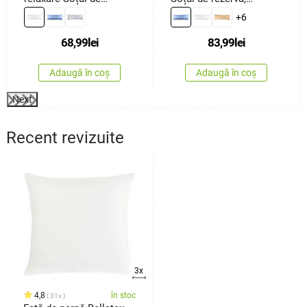
rezervă albă, 45 x 120
albastru, 50 x 150 cm
+6
cm
68,99
lei
83,99
lei
Adaugă în coș
Adaugă în coș
Next
Recent revizuite
3x
4,8
în stoc
31x