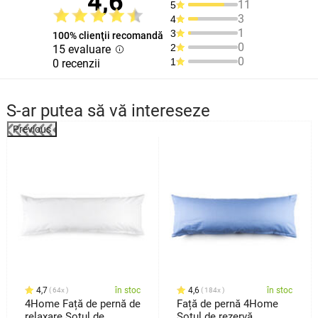
4,6
11
5
3
4
1
3
100% clienţii recomandă
0
2
15 evaluare
0
1
0 recenzii
S-ar putea să vă intereseze
Previous
4,7
în stoc
4,6
în stoc
64x
184x
4Home Față de pernă de
Față de pernă 4Home
relaxare Soțul de
Soțul de rezervă,