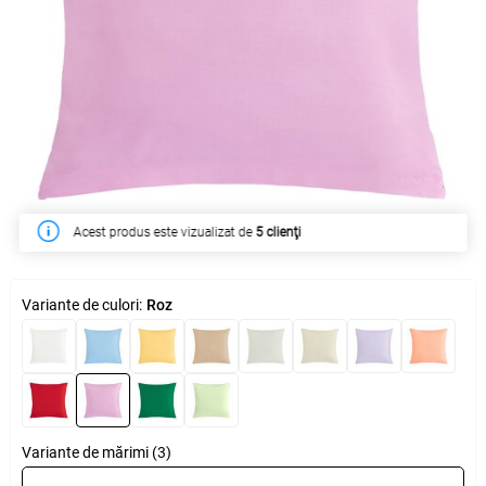
Acest produs este vizualizat de
În săptămâna acesta a fost cumpărat de
5 clienţi
13 clienţi
Variante de culori:
Roz
Variante de mărimi (3)